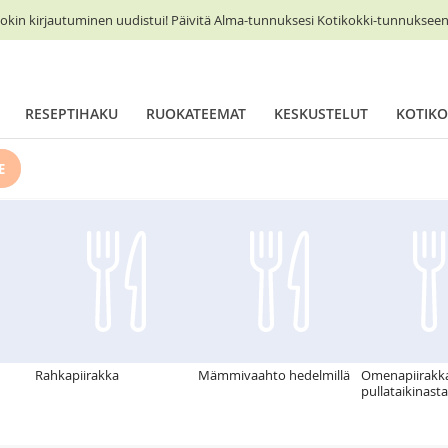
okin kirjautuminen uudistui! Päivitä Alma-tunnuksesi Kotikokki-tunnukseen 
RESEPTIHAKU
RUOKATEEMAT
KESKUSTELUT
KOTIKO
E
Rahkapiirakka
Mämmivaahto hedelmillä
Omenapiirakk
pullataikinasta