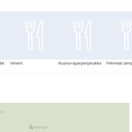
lät
Viinerit
Rusina-raparperipiirakka
Pehmeät sämp
jä
Seuraa