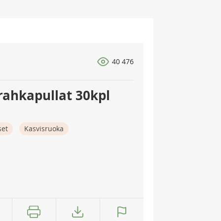
40 476
rahkapullat 30kpl
set
Kasvisruoka