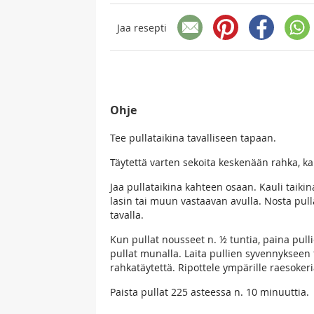
Jaa resepti
Ohje
Tee pullataikina tavalliseen tapaan.
Täytettä varten sekoita keskenään rahka, k
Jaa pullataikina kahteen osaan. Kauli taikin
lasin tai muun vastaavan avulla. Nosta pull
tavalla.
Kun pullat nousseet n. ½ tuntia, paina pull
pullat munalla. Laita pullien syvennykseen 
rahkatäytettä. Ripottele ympärille raesokeri
Paista pullat 225 asteessa n. 10 minuuttia.