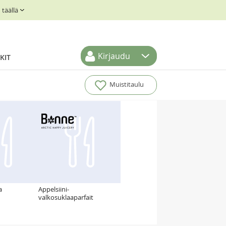
täällä
Kirjaudu
KIT
Muistitaulu
a
Appelsiini-
valkosuklaaparfait