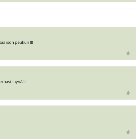
saa ison peukun !!!
armasti hyvää!