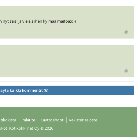
 nyt saisi ja vielä siihen kylmää maitoa;o))
äytä kaikki kommentit (6)
tikokista
Palaute
Käyttöehdot
Rekisteriseloste
ukot: Kotikokki net Oy
© 2026