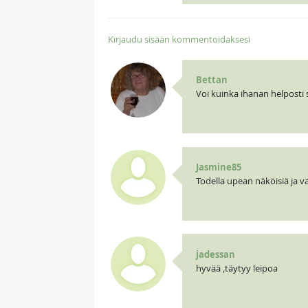
Kirjaudu sisään kommentoidaksesi
Bettan
Voi kuinka ihanan helposti 
Jasmine85
Todella upean näköisiä ja v
jadessan
hyvää ,täytyy leipoa