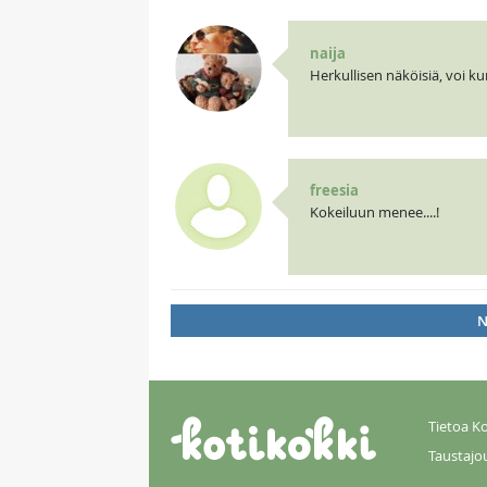
naija
Herkullisen näköisiä, voi kun
freesia
Kokeiluun menee....!
N
Tietoa Ko
Taustajo