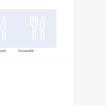
ylät
Toscapullat