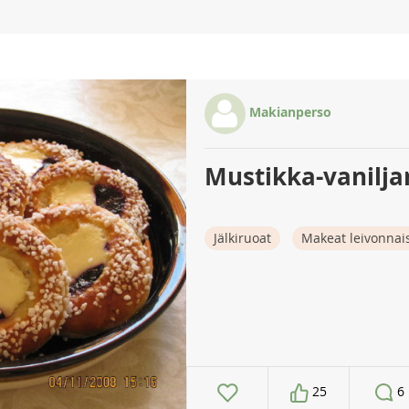
Makianperso
Mustikka-vanilja
Jälkiruoat
Makeat leivonnai
25
6