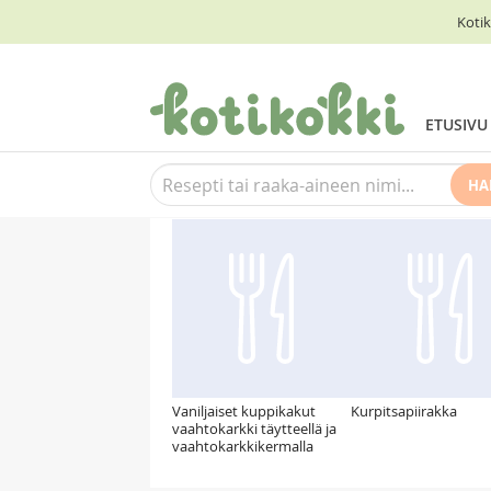
Kotik
ETUSIVU
HA
Suosittelemme myös
Vaniljaiset kuppikakut
Kurpitsapiirakka
vaahtokarkki täytteellä ja
vaahtokarkkikermalla