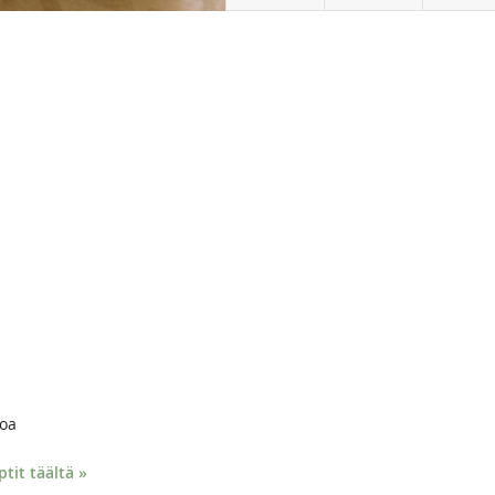
loa
it täältä »