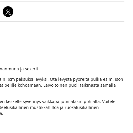
ananmuna ja sokerit.
a n. !cm paksuksi levyksi. Ota levystä pyöreitä pullia esim. ison
at pelille kohoamaan. Leivo toinen puoli taikinasta samalla
ien keskelle syvennys vaikkapa juomalasin pohjalla. Voitele
teelusikallinen mustikkahilloa ja ruokalusikallinen
a.