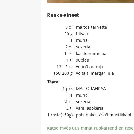
Raaka-aineet
5
dl
maitoa tai vettä
50
g
hiivaa
1
muna
2
dl
sokeria
1
rkl
kardemummaa
1
tl
suolaa
13-15
dl
vehnäjauhoja
150-200
g
voita t. margariinia
Täyte:
1
prk
MAITORAHKAA
1
muna
½
dl
sokeria
2
tl
vaniljasokeria
1
rasia(150g)
paistonkestävää mustikkahil
Katso myös uusimmat ruokatrendien resept