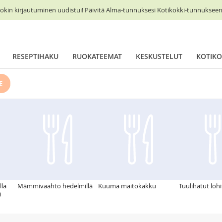
okin kirjautuminen uudistui! Päivitä Alma-tunnuksesi Kotikokki-tunnukseen 
RESEPTIHAKU
RUOKATEEMAT
KESKUSTELUT
KOTIKO
E
lla
Mämmivaahto hedelmillä
Kuuma maitokakku
Tuulihatut lohi
)