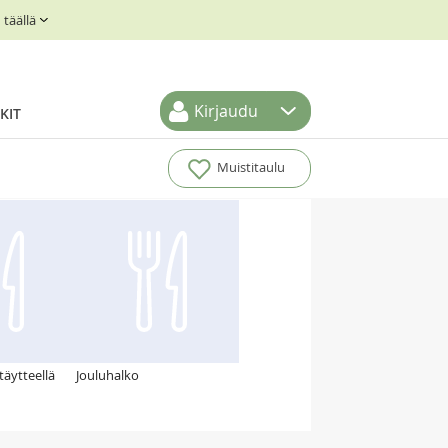
täällä
Kirjaudu
KIT
Muistitaulu
täytteellä
Jouluhalko