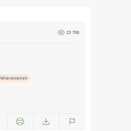
23 700
Vähärasvainen