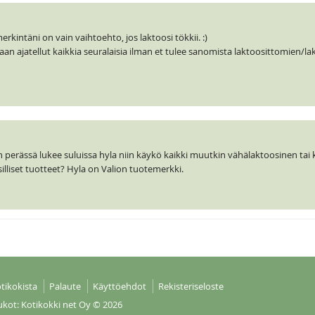
merkintäni on vain vaihtoehto, jos laktoosi tökkii. :)
an ajatellut kaikkia seuralaisia ilman et tulee sanomista laktoosittomien/lak
 perässä lukee suluissa hyla niin käykö kaikki muutkin vähälaktoosinen ta
illiset tuotteet? Hyla on Valion tuotemerkki.
tikokista
Palaute
Käyttöehdot
Rekisteriseloste
ukot: Kotikokki net Oy
© 2026