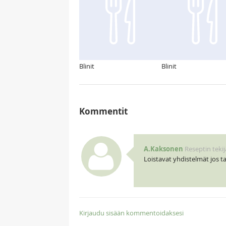
Blinit
Blinit
Kommentit
A.Kaksonen
Reseptin tekij
Loistavat yhdistelmät jos ta
Kirjaudu sisään kommentoidaksesi