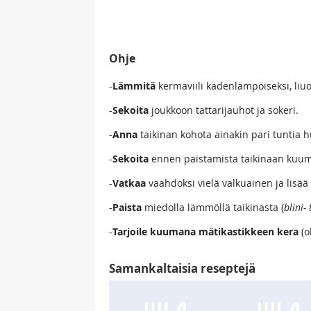
Ohje
-
Lämmitä
kermaviili kädenlämpöiseksi, liuo
-
Sekoita
joukkoon tattarijauhot ja sokeri.
-
Anna
taikinan kohota ainakin pari tuntia h
-
Sekoita
ennen paistamista taikinaan kuuma 
-
Vatkaa
vaahdoksi vielä valkuainen ja lisää
-
Paista
miedolla lämmöllä taikinasta (
blini-
-
Tarjoile kuumana mätikastikkeen kera
(o
Samankaltaisia reseptejä