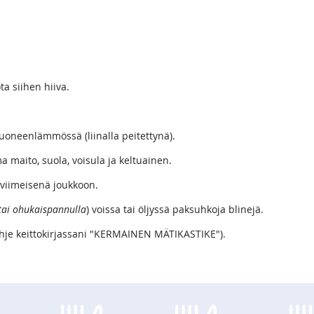
ta siihen hiiva.
uoneenlämmössä (liinalla peitettynä).
maito, suola, voisula ja keltuainen.
 viimeisenä joukkoon.
 tai ohukaispannulla
) voissa tai öljyssä paksuhkoja blinejä.
hje keittokirjassani "KERMAINEN MÄTIKASTIKE").