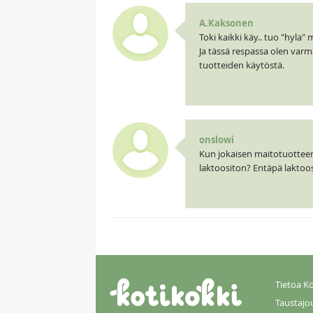
A.Kaksonen
Toki kaikki käy.. tuo "hyla" 
Ja tässä respassa olen varma
tuotteiden käytöstä.
onslowi
Kun jokaisen maitotuotteen
laktoositon? Entäpä laktoos
Tietoa Ko
Taustajo