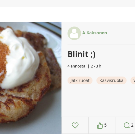
A.Kaksonen
Blinit ;)
4 annosta
2 - 3 h
Jälkiruoat
Kasvisruoka
5
2