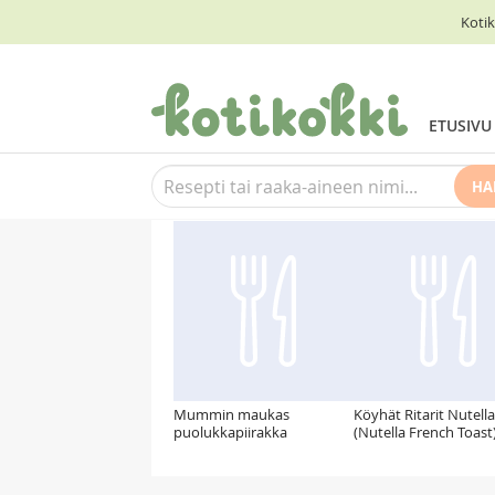
Kotik
ETUSIVU
HA
Suosittelemme myös
Mummin maukas
Köyhät Ritarit Nutella
puolukkapiirakka
(Nutella French Toast