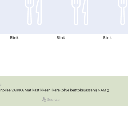
Blinit
Blinit
Blinit
ä
rjoilee VAIKKA Mätikastikkeeni kera (ohje keittokirjassani) NAM ;)
Seuraa