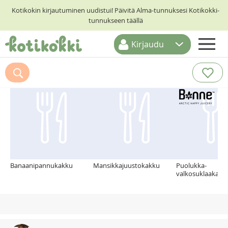
Kotikokin kirjautuminen uudistui! Päivitä Alma-tunnuksesi Kotikokki-
tunnukseen täällä
Kirjaudu
ETUSIVU
Suosittelemme myös
RESEPTIHAKU
RUOKATEEMAT
KESKUSTELUT
KOTIKOKIT
Banaanipannukakku
Mansikkajuustokakku
Puolukka-
valkosuklaakakk