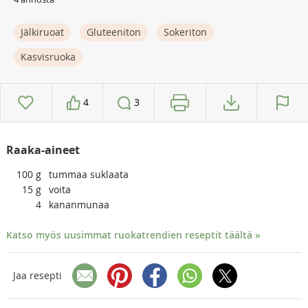
Jälkiruoat
Gluteeniton
Sokeriton
Kasvisruoka
4
3
Raaka-aineet
100
g
tummaa suklaata
15
g
voita
4
kananmunaa
Katso myös uusimmat ruokatrendien reseptit täältä »
Jaa resepti