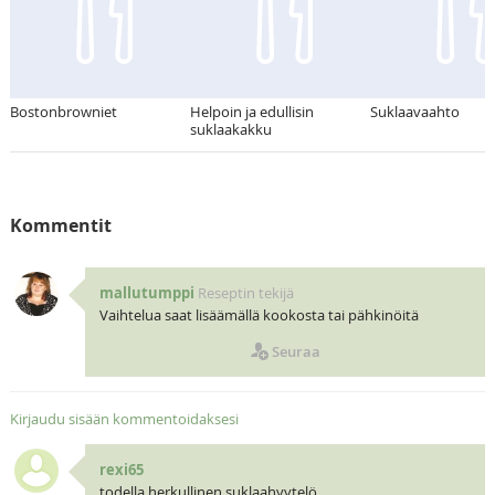
Bostonbrowniet
Helpoin ja edullisin
Suklaavaahto
suklaakakku
Kommentit
mallutumppi
Reseptin tekijä
Vaihtelua saat lisäämällä kookosta tai pähkinöitä
Seuraa
Kirjaudu sisään kommentoidaksesi
rexi65
todella herkullinen suklaahyytelö