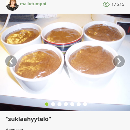
mallutumppi
17 215
‹
›
"suklaahyytelö"
4 annosta