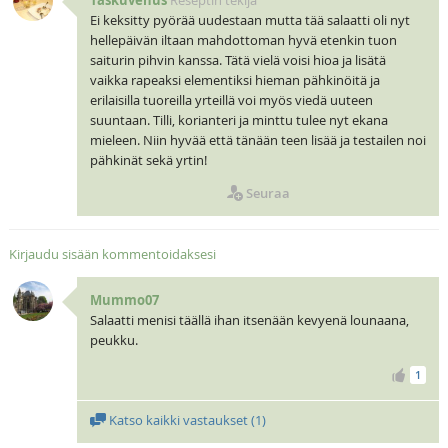
Ei keksitty pyörää uudestaan mutta tää salaatti oli nyt
hellepäivän iltaan mahdottoman hyvä etenkin tuon
saiturin pihvin kanssa. Tätä vielä voisi hioa ja lisätä
vaikka rapeaksi elementiksi hieman pähkinöitä ja
erilaisilla tuoreilla yrteillä voi myös viedä uuteen
suuntaan. Tilli, korianteri ja minttu tulee nyt ekana
mieleen. Niin hyvää että tänään teen lisää ja testailen noi
pähkinät sekä yrtin!
Seuraa
Kirjaudu sisään kommentoidaksesi
Mummo07
Salaatti menisi täällä ihan itsenään kevyenä lounaana,
peukku.
1
Katso kaikki vastaukset (
1
)