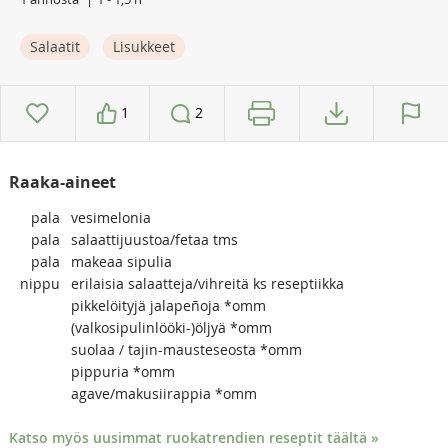
Salaatit
Lisukkeet
1
2
Raaka-aineet
pala
vesimelonia
pala
salaattijuustoa/fetaa tms
pala
makeaa sipulia
nippu
erilaisia salaatteja/vihreitä ks reseptiikka
pikkelöityjä jalapeñoja *omm
(valkosipulinlööki-)öljyä *omm
suolaa / tajin-mausteseosta *omm
pippuria *omm
agave/makusiirappia *omm
Katso myös uusimmat ruokatrendien reseptit täältä »