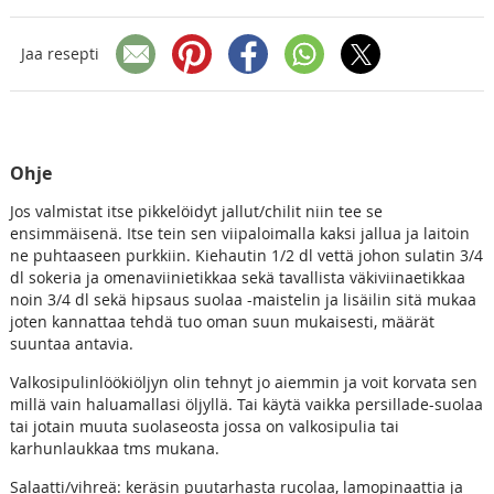
Jaa resepti
Ohje
Jos valmistat itse pikkelöidyt jallut/chilit niin tee se
ensimmäisenä. Itse tein sen viipaloimalla kaksi jallua ja laitoin
ne puhtaaseen purkkiin. Kiehautin 1/2 dl vettä johon sulatin 3/4
dl sokeria ja omenaviinietikkaa sekä tavallista väkiviinaetikkaa
noin 3/4 dl sekä hipsaus suolaa -maistelin ja lisäilin sitä mukaa
joten kannattaa tehdä tuo oman suun mukaisesti, määrät
suuntaa antavia.
Valkosipulinlöökiöljyn olin tehnyt jo aiemmin ja voit korvata sen
millä vain haluamallasi öljyllä. Tai käytä vaikka persillade-suolaa
tai jotain muuta suolaseosta jossa on valkosipulia tai
karhunlaukkaa tms mukana.
Salaatti/vihreä: keräsin puutarhasta rucolaa, lamopinaattia ja