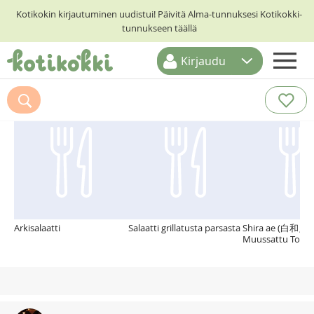
Kotikokin kirjautuminen uudistui! Päivitä Alma-tunnuksesi Kotikokki-
tunnukseen täällä
Kirjaudu
ETUSIVU
Suosittelemme myös
RESEPTIHAKU
RUOKATEEMAT
KESKUSTELUT
KOTIKOKIT
Arkisalaatti
Salaatti grillatusta parsasta
Shira ae (白和え) e
Muussattu Tofusa