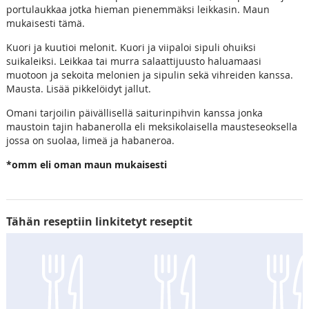
portulaukkaa jotka hieman pienemmäksi leikkasin. Maun
mukaisesti tämä.
Kuori ja kuutioi melonit. Kuori ja viipaloi sipuli ohuiksi
suikaleiksi. Leikkaa tai murra salaattijuusto haluamaasi
muotoon ja sekoita melonien ja sipulin sekä vihreiden kanssa.
Mausta. Lisää pikkelöidyt jallut.
Omani tarjoilin päivällisellä saiturinpihvin kanssa jonka
maustoin tajin habanerolla eli meksikolaisella mausteseoksella
jossa on suolaa, limeä ja habaneroa.
*omm eli oman maun mukaisesti
Tähän reseptiin linkitetyt reseptit