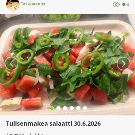
Taskuvenus
304
‹
›
Tulisenmakea salaatti 30.6.2026
1 annosta
1 - 1,5 h