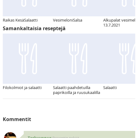
Raikas KesäSalaatti
VesimeloniSalsa
Alkupalat vesimelo
13.7.2021
Samankaltaisia reseptejä
Filokolmiot ja salaatti
Salaatti paahdetuilla
Salaatti
paprikoilla ja ruusukaalilla
Kommentit
Taskuvenus
Reseptin tekijä