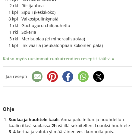
2
rkl
Riisijauhoa
1
kpl
Sipuli (keskikoko)
8
kpl
Valkosipulinkynsiä
1
rkl
Gochugaru chilijauhetta
1
rkl
Sokeria
3
rkl
Merisuolaa (ei mineraalisuolaa)
1
kpl
Inkivääriä (peukalonpään kokoinen pala)
Katso myös uusimmat ruokatrendien reseptit täältä »
Jaa resepti
Ohje
Suolaa ja huuhtele kaali:
Anna paloitellun ja huuhdellun
kaalin itkeä suolassa
2h
välillä sekoitellen. Lopuksi huuhtele
3–4
kertaa ja valuta ylimääräinen vesi kunnolla pois.