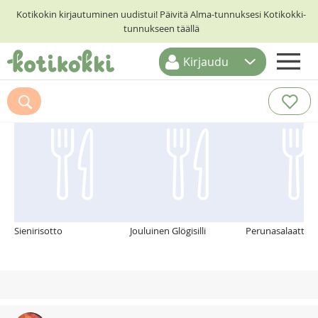
Kotikokin kirjautuminen uudistui! Päivitä Alma-tunnuksesi Kotikokki-
tunnukseen täällä
Kirjaudu
ETUSIVU
Suosittelemme myös
RESEPTIHAKU
RUOKATEEMAT
KESKUSTELUT
KOTIKOKIT
Sienirisotto
Jouluinen Glögisilli
Perunasalaatti