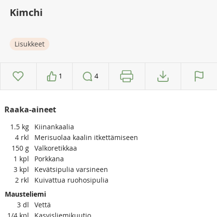
Kimchi
Lisukkeet
1
4
Raaka-aineet
1.5
kg
Kiinankaalia
4
rkl
Merisuolaa kaalin itkettämiseen
150
g
Valkoretikkaa
1
kpl
Porkkana
3
kpl
Kevätsipulia varsineen
2
rkl
Kuivattua ruohosipulia
Mausteliemi
3
dl
Vettä
1/4
kpl
Kasvisliemikuutio