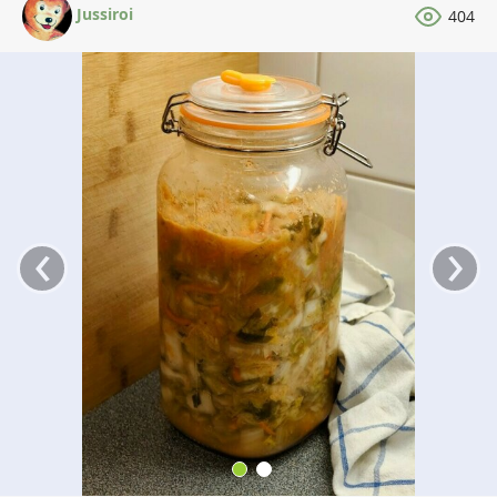
Jussiroi
404
‹
›