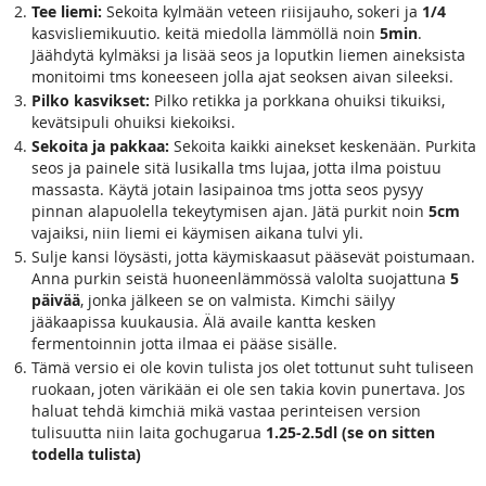
Tee liemi:
Sekoita kylmään veteen riisijauho, sokeri ja
1/4
kasvisliemikuutio. keitä miedolla lämmöllä noin
5min
.
Jäähdytä kylmäksi ja lisää seos ja loputkin liemen aineksista
monitoimi tms koneeseen jolla ajat seoksen aivan sileeksi.
Pilko kasvikset:
Pilko retikka ja porkkana ohuiksi tikuiksi,
kevätsipuli ohuiksi kiekoiksi.
Sekoita ja pakkaa:
Sekoita kaikki ainekset keskenään. Purkita
seos ja painele sitä lusikalla tms lujaa, jotta ilma poistuu
massasta. Käytä jotain lasipainoa tms jotta seos pysyy
pinnan alapuolella tekeytymisen ajan. Jätä purkit noin
5cm
vajaiksi, niin liemi ei käymisen aikana tulvi yli.
Sulje kansi löysästi, jotta käymiskaasut pääsevät poistumaan.
Anna purkin seistä huoneenlämmössä valolta suojattuna
5
päivää
, jonka jälkeen se on valmista. Kimchi säilyy
jääkaapissa kuukausia. Älä availe kantta kesken
fermentoinnin jotta ilmaa ei pääse sisälle.
Tämä versio ei ole kovin tulista jos olet tottunut suht tuliseen
ruokaan, joten värikään ei ole sen takia kovin punertava. Jos
haluat tehdä kimchiä mikä vastaa perinteisen version
tulisuutta niin laita gochugarua
1.25-2.5dl (se on sitten
todella tulista)