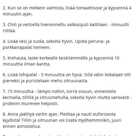
2. Kun se on melkein valmista, lisää tomaattisose ja kypsennä 4
minuutin ajan.
3. Chili ja veitsellä hienonnettu valkosipuli kattilaan - minuutti
riittää.
4. Lisää vesi ja suola, sekoita hyvin. Upota peruna- ja
porkkanapalat liemeen.
5. Kiehauta, laske korkealle keskilämmölle ja kypsennä 10
minuuttia ilman kantta.
6. Lisää lohipalat - 5 minuuttia on hyvä. Sillä välin leikataan tilli
pieneksi ja puristetaan mehu sitruunasta.
7. 15 minuuttia - lämpö nolliin, siirrä sivuun, viimeistele
kermalla, tillillä ja sitrusmehulla, sekoita hyvin mutta varovasti -
proteiini murenee helposti.
8. Anna jäähtyä vartin ajan. Pleittaa ja nauti euforisesta
kyydistä! Tillin ja sitruunan voi lisätä myöhemminkin, juuri
ennen annostelua.