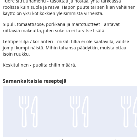
Tuore sitruunamehu - tasoittaa ja nostaa, yhtä tärkeässä
roolissa kuin suola ja rasva. Hapon puute tai sen liian vähäinen
käyttö on yksi kotikokkien yleisimmistä virheistä.
Sipuli, tomaattisose, porkkana ja maitotuotteet - antavat
riittävää makeutta, joten sokeria ei tarvitse lisätä.
Lehtipersilja / korianteri - mikäli tilliä ei ole saatavilla, valitse
jompi kumpi näistä. Mihin tahansa päädytkin, muista ottaa
isoin ruukku.
Keskitulinen - puolita chilin määrä.
Samankaltaisia reseptejä