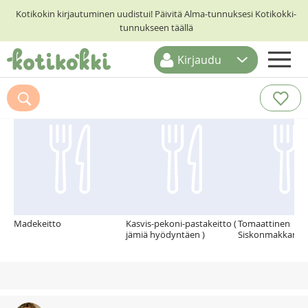
Kotikokin kirjautuminen uudistui! Päivitä Alma-tunnuksesi Kotikokki-
tunnukseen täällä
Kirjaudu
ETUSIVU
Suosittelemme myös
RESEPTIHAKU
RUOKATEEMAT
KESKUSTELUT
KOTIKOKIT
Madekeitto
Kasvis-pekoni-pastakeitto (
Tomaattinen
jämiä hyödyntäen )
Siskonmakkarake