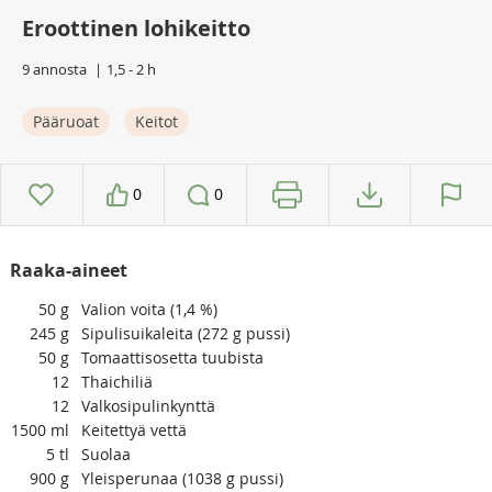
Eroottinen lohikeitto
9 annosta
1,5 - 2 h
Pääruoat
Keitot
0
0
Raaka-aineet
50
g
Valion voita (1,4 %)
245
g
Sipulisuikaleita (272 g pussi)
50
g
Tomaattisosetta tuubista
12
Thaichiliä
12
Valkosipulinkynttä
1500
ml
Keitettyä vettä
5
tl
Suolaa
900
g
Yleisperunaa (1038 g pussi)