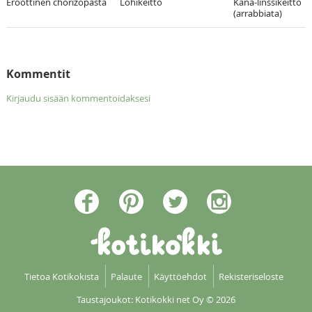
Eroottinen chorizopasta
Lohikeitto
Kana-linssikeitto
(arrabbiata)
Kommentit
Kirjaudu sisään kommentoidaksesi
Tietoa Kotikokista
Palaute
Käyttöehdot
Rekisteriseloste
Taustajoukot: Kotikokki net Oy
© 2026