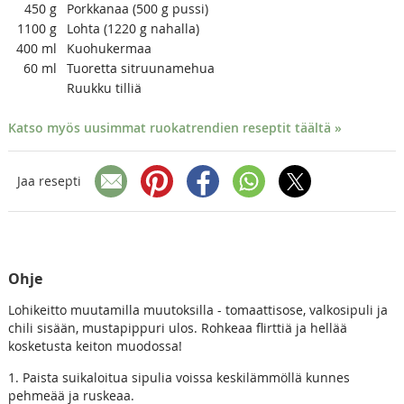
450
g
Porkkanaa (500 g pussi)
1100
g
Lohta (1220 g nahalla)
400
ml
Kuohukermaa
60
ml
Tuoretta sitruunamehua
Ruukku tilliä
Katso myös uusimmat ruokatrendien reseptit täältä »
Jaa resepti
Ohje
Lohikeitto muutamilla muutoksilla - tomaattisose, valkosipuli ja
chili sisään, mustapippuri ulos. Rohkeaa flirttiä ja hellää
kosketusta keiton muodossa!
1. Paista suikaloitua sipulia voissa keskilämmöllä kunnes
pehmeää ja ruskeaa.