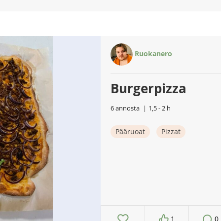
Ruokanero
Burgerpizza
6 annosta
1,5 - 2 h
Pääruoat
Pizzat
1
0