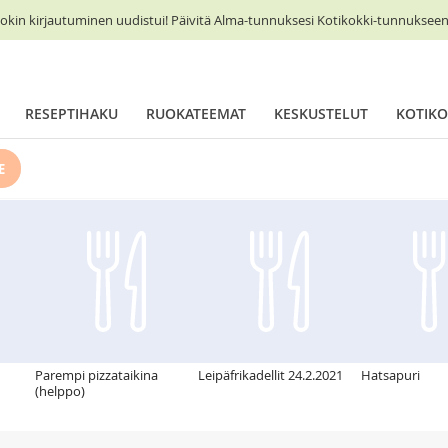
okin kirjautuminen uudistui! Päivitä Alma-tunnuksesi Kotikokki-tunnukseen 
RESEPTIHAKU
RUOKATEEMAT
KESKUSTELUT
KOTIKO
E
Parempi pizzataikina
Leipäfrikadellit 24.2.2021
Hatsapuri
(helppo)