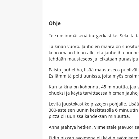
Ohje
Tee ensimmäisenä burgerkastike. Sekoita tas
Taikinan vuoro. Jauhojen määrä on suositus 
kohoamaan liinan alle, ota jauheliha huon
tehdään mausteseos ja leikataan punasipuli
Paista jauheliha, lisää mausteseos puoliväl
Esilämmitä pelti uunissa, jotta myös ensi
Kun taikina on kohonnut 45 minuuttia, jaa s
ohueksi ja käytä tarvittaessa hieman jauho
Levitä juustokastike pizzojen pohjalle. Lisää
300-asteisen uunin keskitasolla 6 minuutin 
pizza oli uunissa kahdeksan minuuttia.
Anna jäähtyä hetken. Viimeistele jäävuorisal
Pidin pizzan avoimena eli käytin syömiseen h