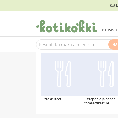
Kotik
ETUSIVU
HA
Suosittelemme myös
Pizzakierteet
Pizzapohja ja nopea
tomaattikastike