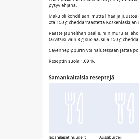
pysyy ehjänä.
Maku oli kohdillaan, mutta lihaa ja juusto
ota 150 g cheddarraastetta Koskenlaskijan 
Raaste jauhelihan päälle, niin muru ei läh
tarvitsisi vain 8 g suolaa, sillä 150 g chedda
Cayennepippurin voi halutessaan jättää poi
Reseptin suola 1,09 %.
Samankaltaisia reseptejä
Japanilaiset nuudelit
Aussiburgeri