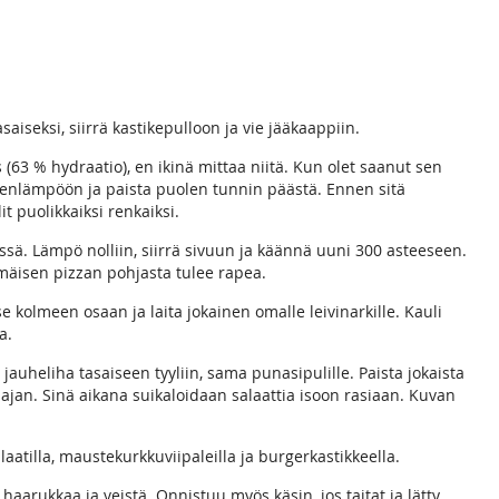
aiseksi, siirrä kastikepulloon ja vie jääkaappiin.
(63 % hydraatio), en ikinä mittaa niitä. Kun olet saanut sen
eenlämpöön ja paista puolen tunnin päästä. Ennen sitä
t puolikkaiksi renkaiksi.
issä. Lämpö nolliin, siirrä sivuun ja käännä uuni 300 asteeseen.
mmäisen pizzan pohjasta tulee rapea.
e kolmeen osaan ja laita jokainen omalle leivinarkille. Kauli
ja.
 jauheliha tasaiseen tyyliin, sama punasipulille. Paista jokaista
ajan. Sinä aikana suikaloidaan salaattia isoon rasiaan. Kuvan
aatilla, maustekurkkuviipaleilla ja burgerkastikkeella.
aarukkaa ja veistä. Onnistuu myös käsin, jos taitat ja lätty