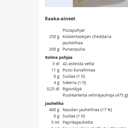
Raaka-aineet
Pizzapohjat
250
g
Koskenlaskijan cheddaria
Jauhelihaa
200
g
Punasipulia
Kolme pohjaa
3
dl
42-asteista vettä
11
g
Pussi kuivahiivaa
6
g
Suolaa (1 tl)
4
g
Sokeria (1 tl)
0,25
dl
Rypsiöljyä
Puolikarkeita vehnäjauhoja (475 g)
Jauheliha
400
g
Naudan jauhelihaa (17 %)
6
g
Suolaa (1 tl)
5
ml
Paprikajauhetta