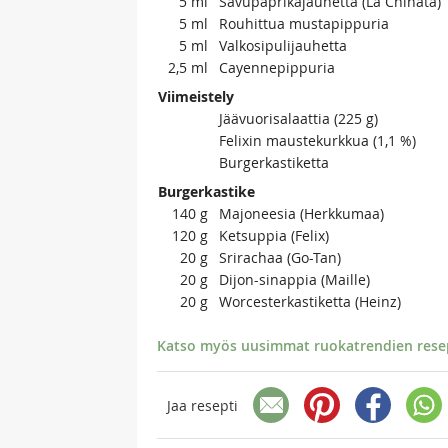
5
ml
Savupaprikajauhetta (La Chinata)
5
ml
Rouhittua mustapippuria
5
ml
Valkosipulijauhetta
2,5
ml
Cayennepippuria
Viimeistely
Jäävuorisalaattia (225 g)
Felixin maustekurkkua (1,1 %)
Burgerkastiketta
Burgerkastike
140
g
Majoneesia (Herkkumaa)
120
g
Ketsuppia (Felix)
20
g
Srirachaa (Go-Tan)
20
g
Dijon-sinappia (Maille)
20
g
Worcesterkastiketta (Heinz)
Katso myös uusimmat ruokatrendien resept
Jaa resepti