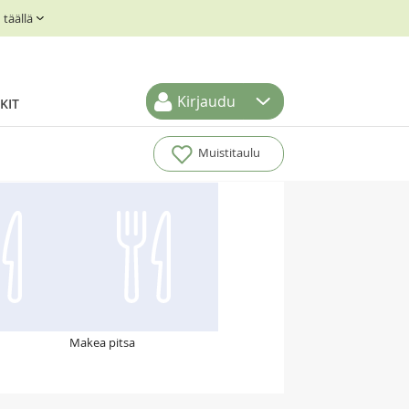
täällä
Kirjaudu
KIT
Muistitaulu
Makea pitsa