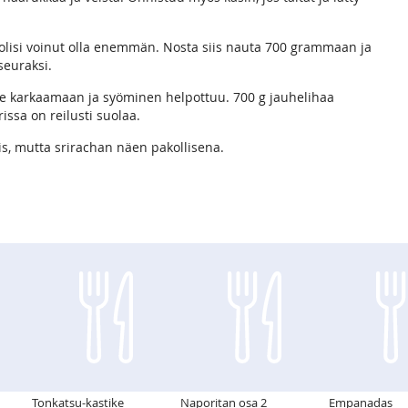
a olisi voinut olla enemmän. Nosta siis nauta 700 grammaan ja
seuraksi.
de karkaamaan ja syöminen helpottuu. 700 g jauhelihaa
rissa on reilusti suolaa.
s, mutta srirachan näen pakollisena.
Tonkatsu-kastike
Naporitan osa 2
Empanadas