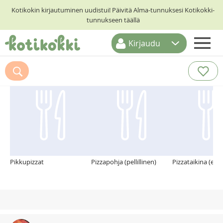
Kotikokin kirjautuminen uudistui! Päivitä Alma-tunnuksesi Kotikokki-
tunnukseen täällä
Kirjaudu
ETUSIVU
Suosittelemme myös
RESEPTIHAKU
RUOKATEEMAT
KESKUSTELUT
KOTIKOKIT
Pikkupizzat
Pizzapohja (pellillinen)
Pizzataikina (esita