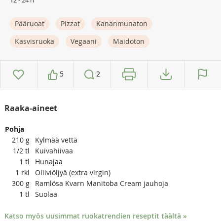
12 - 24 h
Pääruoat
Pizzat
Kananmunaton
Kasvisruoka
Vegaani
Maidoton
5
2
Raaka-aineet
Pohja
210
g
Kylmää vettä
1/2
tl
Kuivahiivaa
1
tl
Hunajaa
1
rkl
Oliiviöljyä (extra virgin)
300
g
Ramlösa Kvarn Manitoba Cream jauhoja
1
tl
Suolaa
Katso myös uusimmat ruokatrendien reseptit täältä »