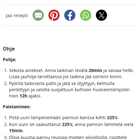
Jaa resepti
Ohje
Pohja:
Sekoita ainekset. Anna taikinan levätä
20min
ja vaivaa hetki.
Lisää jauhoja tarvittaessa jos taikina jää sormiin kiinni.
Pyöritä taikinasta pallo ja jätä se öljyttyyn, kelmulla
peitettyyn ja valolta suojattuun kulhoon huoneenlämpöön
noin
12h
ajaksi.
Paistaminen:
Pistä uuni lämpenemään pannun kanssa kohti
225'c
.
Kun uuni on saavuttanut
225'c
, anna pannun lämmetä vielä
15min.
Öljyä kuuma pannu reunoja myöten oliiviöljyllä, ripottele