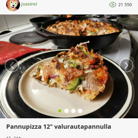
Jussiroi
21 550
‹
›
Pannupizza 12" valurautapannulla