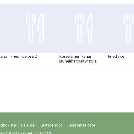
kana
Fried rice osa 2
Korealainen kanan
Fried rice
jauheliha thaitwistillä
tikokista
Palaute
Käyttöehdot
Rekisteriseloste
ukot: Kotikokki net Oy
© 2026