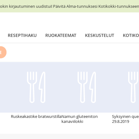
okin kirjautuminen uudistui! Päivitä Alma-tunnuksesi Kotikokki-tunnukseen 
RESEPTIHAKU
RUOKATEEMAT
KESKUSTELUT
KOTIKO
E
Ruskeakastike bratwurstilla
Namun gluteeniton
Syksyinen ques
kanaviilokki
29.8.2019