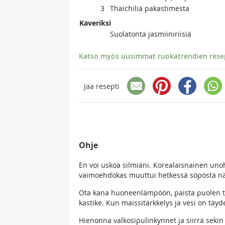
3
Thaichiliä pakastimesta
Kaveriksi
Suolatonta jasmiiniriisiä
Katso myös uusimmat ruokatrendien resept
Jaa resepti
Ohje
En voi uskoa silmiäni. Korealaisnainen un
vaimoehdokas muuttui hetkessä söpöstä n
Ota kana huoneenlämpöön, paista puolen tunn
kastike. Kun maissitärkkelys ja vesi on täydell
Hienonna valkosipulinkynnet ja siirrä seki