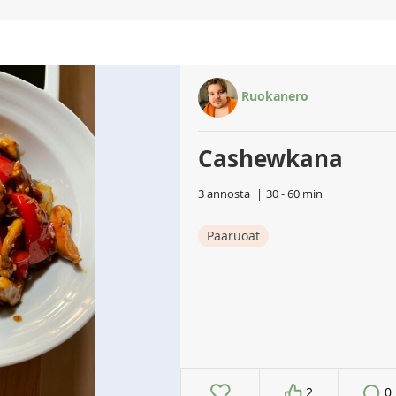
Ruokanero
Cashewkana
3 annosta
30 - 60 min
Pääruoat
2
0