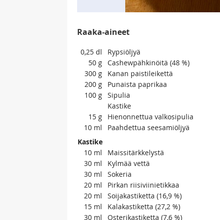
Raaka-aineet
0,25
dl
Rypsiöljyä
50
g
Cashewpähkinöitä (48 %)
300
g
Kanan paistileikettä
200
g
Punaista paprikaa
100
g
Sipulia
Kastike
15
g
Hienonnettua valkosipulia
10
ml
Paahdettua seesamiöljyä
Kastike
10
ml
Maissitärkkelystä
30
ml
Kylmää vettä
30
ml
Sokeria
20
ml
Pirkan riisiviinietikkaa
20
ml
Soijakastiketta (16,9 %)
15
ml
Kalakastiketta (27,2 %)
30
ml
Osterikastiketta (7,6 %)