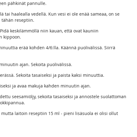
lkeen pähkinät pannulle.
llä tai haalealla vedellä. Kun vesi ei ole enää sameaa, on se
n tähän reseptiin.
 Pidä keskilämmöllä niin kauan, että ovat kauniin
an kippoon.
inuuttia erää kohden 4/6:lla. Käännä puolivälissä. Siirrä
 minuutin ajan. Sekoita puolivälissä.
rässä. Sekoita tasaiseksi ja paista kaksi minuuttia.
asaiseksi ja avaa makuja kahden minuutin ajan.
hdettu seesamiöljy, sekoita tasaiseksi ja annostele suolattoman
 wokkipannua.
mutta laitoin reseptiin 15 ml - pieni lisäsuola ei olisi ollut