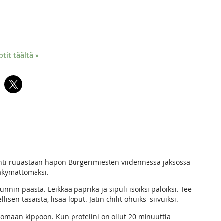
it täältä »
ohti ruuastaan hapon Burgerimiesten viidennessä jaksossa -
äkymättömäksi.
in päästä. Leikkaa paprika ja sipuli isoiksi paloiksi. Tee
isen tasaista, lisää loput. Jätin chilit ohuiksi siivuiksi.
n omaan kippoon. Kun proteiini on ollut 20 minuuttia