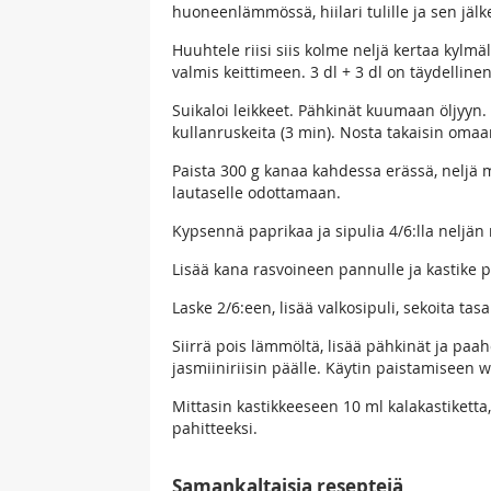
huoneenlämmössä, hiilari tulille ja sen jä
Huuhtele riisi siis kolme neljä kertaa kylmä
valmis keittimeen. 3 dl + 3 dl on täydelline
Suikaloi leikkeet. Pähkinät kuumaan öljyyn.
kullanruskeita (3 min). Nosta takaisin oma
Paista 300 g kanaa kahdessa erässä, neljä m
lautaselle odottamaan.
Kypsennä paprikaa ja sipulia 4/6:lla neljän
Lisää kana rasvoineen pannulle ja kastike pe
Laske 2/6:een, lisää valkosipuli, sekoita t
Siirrä pois lämmöltä, lisää pähkinät ja paa
jasmiiniriisin päälle. Käytin paistamiseen
Mittasin kastikkeeseen 10 ml kalakastiketta, 
pahitteeksi.
Samankaltaisia reseptejä