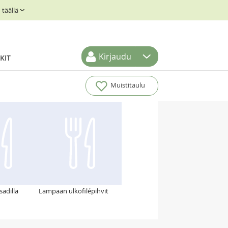
täällä
Kirjaudu
KIT
Muistitaulu
adilla
Lampaan ulkofilépihvit