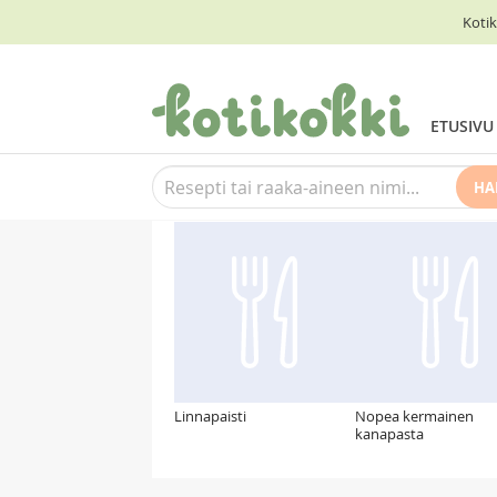
Kotik
ETUSIVU
HA
Suosittelemme myös
Linnapaisti
Nopea kermainen
kanapasta