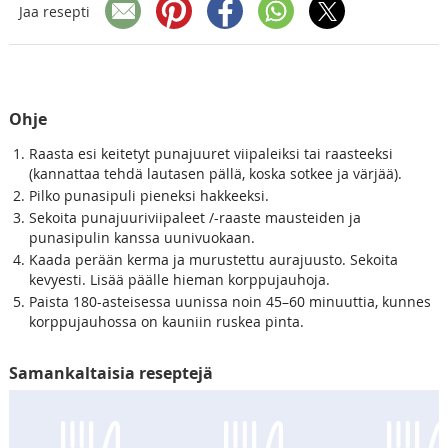
Jaa resepti
Ohje
Raasta esi keitetyt punajuuret viipaleiksi tai raasteeksi
(kannattaa tehdä lautasen pällä, koska sotkee ja värjää).
Pilko punasipuli pieneksi hakkeeksi.
Sekoita punajuuriviipaleet /-raaste mausteiden ja
punasipulin kanssa uunivuokaan.
Kaada perään kerma ja murustettu aurajuusto. Sekoita
kevyesti. Lisää päälle hieman korppujauhoja.
Paista 180-asteisessa uunissa noin 45–60 minuuttia, kunnes
korppujauhossa on kauniin ruskea pinta.
Samankaltaisia reseptejä