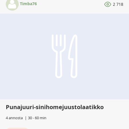
Timba76
2 718
Punajuuri-sinihomejuustolaatikko
4 annosta
30 - 60 min