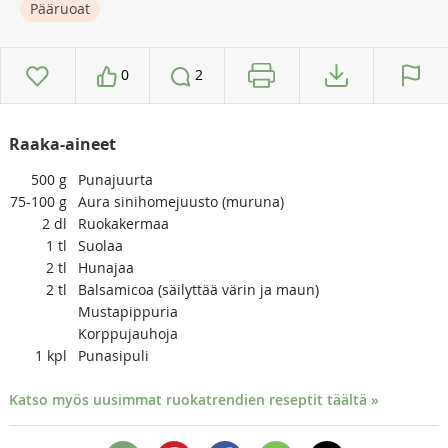
Pääruoat
0
2
Raaka-aineet
500
g
Punajuurta
75-100
g
Aura sinihomejuusto (muruna)
2
dl
Ruokakermaa
1
tl
Suolaa
2
tl
Hunajaa
2
tl
Balsamicoa (säilyttää värin ja maun)
Mustapippuria
Korppujauhoja
1
kpl
Punasipuli
Katso myös uusimmat ruokatrendien reseptit täältä »