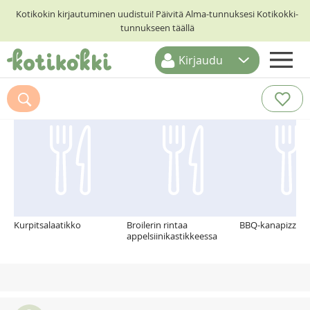
Kotikokin kirjautuminen uudistui! Päivitä Alma-tunnuksesi Kotikokki-
tunnukseen täällä
Kirjaudu
ETUSIVU
Suosittelemme myös
RESEPTIHAKU
RUOKATEEMAT
KESKUSTELUT
KOTIKOKIT
Kurpitsalaatikko
Broilerin rintaa
BBQ-kanapizza
appelsiinikastikkeessa