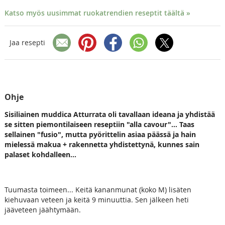
Katso myös uusimmat ruokatrendien reseptit täältä »
Jaa resepti
Ohje
Sisiliainen muddica Atturrata oli tavallaan ideana ja yhdistää
se sitten piemontilaiseen reseptiin "alla cavour"... Taas
sellainen "fusio", mutta pyörittelin asiaa päässä ja hain
mielessä makua + rakennetta yhdistettynä, kunnes sain
palaset kohdalleen...
Tuumasta toimeen... Keitä kananmunat (koko M) lisäten
kiehuvaan veteen ja keitä 9 minuuttia. Sen jälkeen heti
jääveteen jäähtymään.