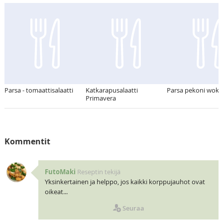
Parsa - tomaattisalaatti
Katkarapusalaatti
Parsa pekoni wokk
Primavera
Kommentit
FutoMaki
Reseptin tekijä
Yksinkertainen ja helppo, jos kaikki korppujauhot ovat
oikeat...
Seuraa