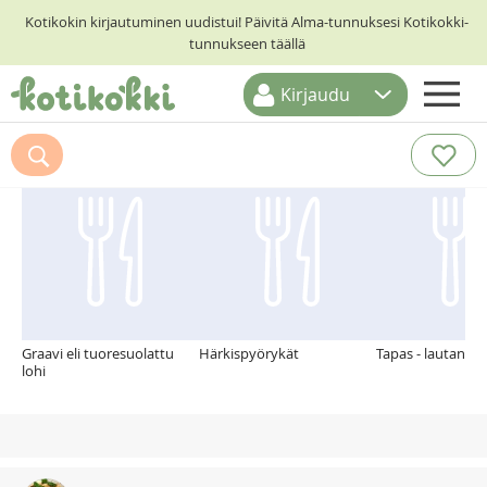
Kotikokin kirjautuminen uudistui! Päivitä Alma-tunnuksesi Kotikokki-
tunnukseen täällä
Kirjaudu
ETUSIVU
Suosittelemme myös
RESEPTIHAKU
RUOKATEEMAT
KESKUSTELUT
KOTIKOKIT
Graavi eli tuoresuolattu
Härkispyörykät
Tapas - lautanen
lohi