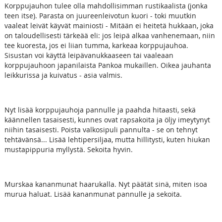
Korppujauhon tulee olla mahdollisimman rustikaalista (jonka
teen itse). Parasta on juureenleivotun kuori - toki muutkin
vaaleat leivät käyvät mainiosti - Mitään ei heitetä hukkaan, joka
on taloudellisesti tärkeää eli: jos leipä alkaa vanhenemaan, niin
tee kuoresta, jos ei liian tumma, karkeaa korppujauhoa.
Sisustan voi käyttä leipävanukkaaseen tai vaaleaan
korppujauhoon japanilaista Pankoa mukaillen. Oikea jauhanta
leikkurissa ja kuivatus - asia valmis.
Nyt lisää korppujauhoja pannulle ja paahda hitaasti, sekä
käännellen tasaisesti, kunnes ovat rapsakoita ja öljy imeytynyt
niihin tasaisesti. Poista valkosipuli pannulta - se on tehnyt
tehtävänsä... Lisää lehtipersiljaa, mutta hillitysti, kuten hiukan
mustapippuria myllystä. Sekoita hyvin.
Murskaa kananmunat haarukalla. Nyt päätät sinä, miten isoa
murua haluat. Lisää kananmunat pannulle ja sekoita.