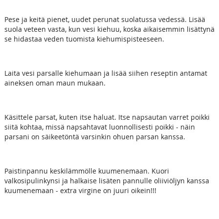
Pese ja keitä pienet, uudet perunat suolatussa vedessä. Lisää
suola veteen vasta, kun vesi kiehuu, koska aikaisemmin lisättynä
se hidastaa veden tuomista kiehumispisteeseen.
Laita vesi parsalle kiehumaan ja lisää siihen reseptin antamat
aineksen oman maun mukaan.
Käsittele parsat, kuten itse haluat. Itse napsautan varret poikki
siitä kohtaa, missä napsahtavat luonnollisesti poikki - näin
parsani on säikeetöntä varsinkin ohuen parsan kanssa.
Paistinpannu keskilämmölle kuumenemaan. Kuori
valkosipulinkynsi ja halkaise lisäten pannulle oliiviöljyn kanssa
kuumenemaan - extra virgine on juuri oikein!!!