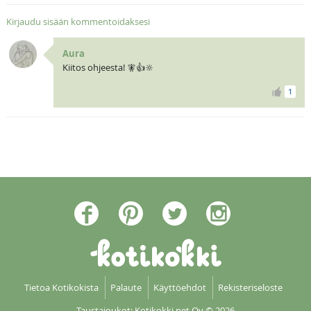
Kirjaudu sisään kommentoidaksesi
Aura
Kiitos ohjeesta! 🧚👍🔆
1
Tietoa Kotikokista
Palaute
Käyttöehdot
Rekisteriseloste
Taustajoukot: Kotikokki net Oy
© 2026