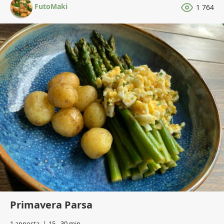
FutoMaki
1 764
Primavera Parsa
1 annosta
15 - 30 min