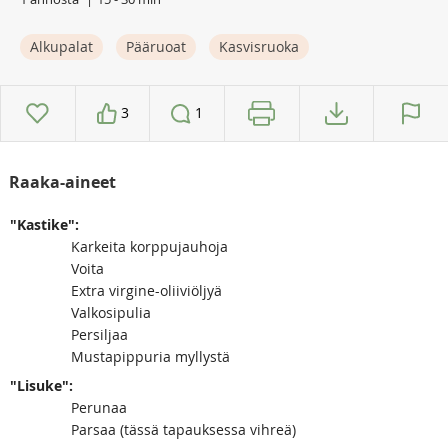
Alkupalat
Pääruoat
Kasvisruoka
3
1
Raaka-aineet
"Kastike":
Karkeita korppujauhoja
Voita
Extra virgine-oliiviöljyä
Valkosipulia
Persiljaa
Mustapippuria myllystä
"Lisuke":
Perunaa
Parsaa (tässä tapauksessa vihreä)