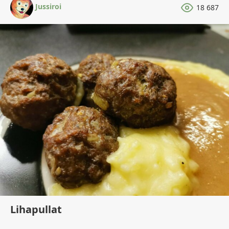
Jussiroi
18 687
Lihapullat