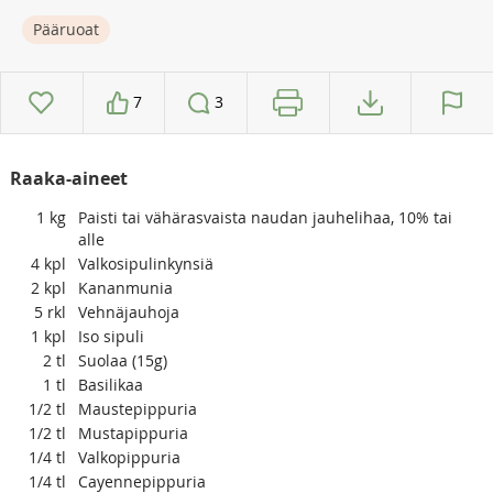
Pääruoat
7
3
Raaka-aineet
1
kg
Paisti tai vähärasvaista naudan jauhelihaa, 10% tai
alle
4
kpl
Valkosipulinkynsiä
2
kpl
Kananmunia
5
rkl
Vehnäjauhoja
1
kpl
Iso sipuli
2
tl
Suolaa (15g)
1
tl
Basilikaa
1/2
tl
Maustepippuria
1/2
tl
Mustapippuria
1/4
tl
Valkopippuria
1/4
tl
Cayennepippuria