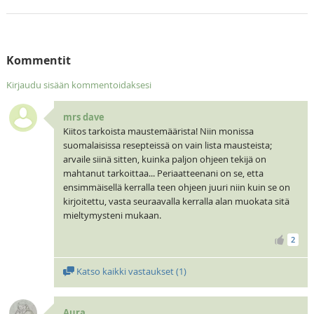
Kommentit
Kirjaudu sisään kommentoidaksesi
mrs dave
Kiitos tarkoista maustemäärista! Niin monissa
suomalaisissa resepteissä on vain lista mausteista;
arvaile siinä sitten, kuinka paljon ohjeen tekijä on
mahtanut tarkoittaa... Periaatteenani on se, etta
ensimmäisellä kerralla teen ohjeen juuri niin kuin se on
kirjoitettu, vasta seuraavalla kerralla alan muokata sitä
mieltymysteni mukaan.
2
Katso kaikki vastaukset (
1
)
Aura