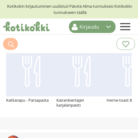
Kotikokin kirjautuminen uudistui! Päivitä Alma-tunnuksesi Kotikokki-
tunnukseen täällä
Kirjaudu
ETUSIVU
Suosittelemme myös
RESEPTIHAKU
RUOKATEEMAT
KESKUSTELUT
KOTIKOKIT
Katkarapu - Parsapasta
Kairankiertäjän
Herne-toast & fe
karjalanpaisti