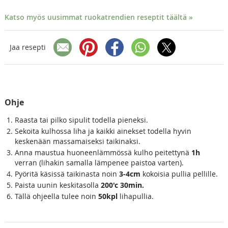
Katso myös uusimmat ruokatrendien reseptit täältä »
Jaa resepti
Ohje
Raasta tai pilko sipulit todella pieneksi.
Sekoita kulhossa liha ja kaikki ainekset todella hyvin
keskenään massamaiseksi taikinaksi.
Anna maustua huoneenlämmössä kulho peitettynä
1h
verran (lihakin samalla lämpenee paistoa varten).
Pyöritä käsissä taikinasta noin
3-4cm
kokoisia pullia pellille.
Paista uunin keskitasolla
200'c 30min.
Tällä ohjeella tulee noin
50kpl
lihapullia.