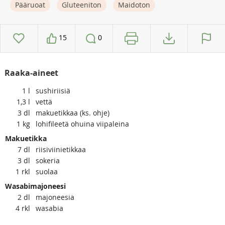
Pääruoat
Gluteeniton
Maidoton
15
0
Raaka-aineet
1
l
sushiriisiä
1,3
l
vettä
3
dl
makuetikkaa (ks. ohje)
1
kg
lohifileetä ohuina viipaleina
Makuetikka
7
dl
riisiviinietikkaa
3
dl
sokeria
1
rkl
suolaa
Wasabimajoneesi
2
dl
majoneesia
4
rkl
wasabia