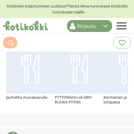
Kotikokin kirjautuminen uudistui! Päivitä Alma-tunnuksesi Kotikokki-
tunnukseen täällä
Kirjaudu
ETUSIVU
Suosittelemme myös
RESEPTIHAKU
RUOKATEEMAT
KESKUSTELUT
KOTIKOKIT
Jauheliha munakasrulla
PYTTIPANNU eli ARKI
Kermainen ja tul
RUOKA PYTÄRI
lohipasta