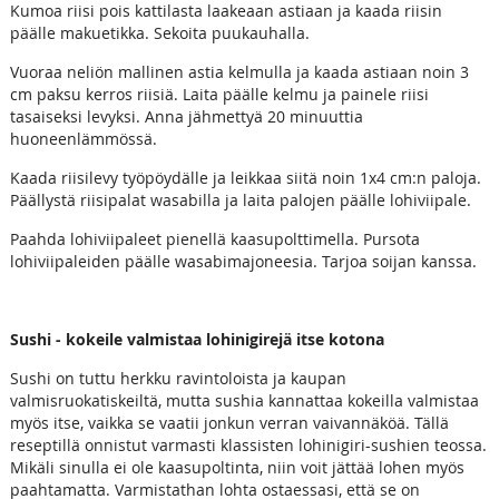
Kumoa riisi pois kattilasta laakeaan astiaan ja kaada riisin
päälle makuetikka. Sekoita puukauhalla.
Vuoraa neliön mallinen astia kelmulla ja kaada astiaan noin 3
cm paksu kerros riisiä. Laita päälle kelmu ja painele riisi
tasaiseksi levyksi. Anna jähmettyä 20 minuuttia
huoneenlämmössä.
Kaada riisilevy työpöydälle ja leikkaa siitä noin 1x4 cm:n paloja.
Päällystä riisipalat wasabilla ja laita palojen päälle lohiviipale.
Paahda lohiviipaleet pienellä kaasupolttimella. Pursota
lohiviipaleiden päälle wasabimajoneesia. Tarjoa soijan kanssa.
Sushi - kokeile valmistaa lohinigirejä itse kotona
Sushi on tuttu herkku ravintoloista ja kaupan
valmisruokatiskeiltä, mutta sushia kannattaa kokeilla valmistaa
myös itse, vaikka se vaatii jonkun verran vaivannäköä. Tällä
reseptillä onnistut varmasti klassisten lohinigiri-sushien teossa.
Mikäli sinulla ei ole kaasupoltinta, niin voit jättää lohen myös
paahtamatta. Varmistathan lohta ostaessasi, että se on