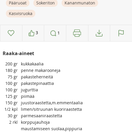
Pääruoat
Sokeriton
Kananmunaton
Kasvisruoka
3
1
Raaka-aineet
200
gr
kukkakaalia
180
gr
penne makarooneja
75
gr
pakasteherneitä
100
gr
pakastepinaattia
100
gr
jugurttia
125
gr
piimää
150
gr
juustoraastetta,m.emmentaalia
1/2
kpl
limen/sitruunan kuoriraastetta
30
gr
parmesaaniraastetta
2
rkl
korppujauhoja
maustamiseen suolaa,pippuria