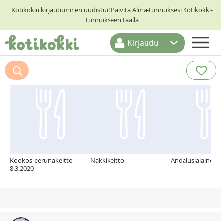
Kotikokin kirjautuminen uudistui! Päivitä Alma-tunnuksesi Kotikokki-
tunnukseen täällä
Kirjaudu
ETUSIVU
Suosittelemme myös
RESEPTIHAKU
RUOKATEEMAT
KESKUSTELUT
KOTIKOKIT
Kookos-perunakeitto
Nakkikeitto
Andalusialainen 
8.3.2020