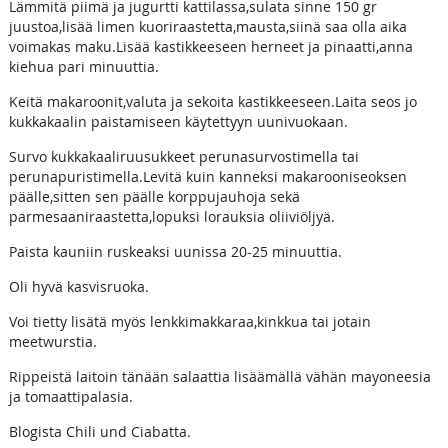
Lämmitä piimä ja jugurtti kattilassa,sulata sinne 150 gr
juustoa,lisää limen kuoriraastetta,mausta,siinä saa olla aika
voimakas maku.Lisää kastikkeeseen herneet ja pinaatti,anna
kiehua pari minuuttia.
Keitä makaroonit,valuta ja sekoita kastikkeeseen.Laita seos jo
kukkakaalin paistamiseen käytettyyn uunivuokaan.
Survo kukkakaaliruusukkeet perunasurvostimella tai
perunapuristimella.Levitä kuin kanneksi makarooniseoksen
päälle,sitten sen päälle korppujauhoja sekä
parmesaaniraastetta,lopuksi lorauksia oliiviöljyä.
Paista kauniin ruskeaksi uunissa 20-25 minuuttia.
Oli hyvä kasvisruoka.
Voi tietty lisätä myös lenkkimakkaraa,kinkkua tai jotain
meetwurstia.
Rippeistä laitoin tänään salaattia lisäämällä vähän mayoneesia
ja tomaattipalasia.
Blogista Chili und Ciabatta.