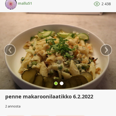
mallu51
2 438
‹
›
penne makaroonilaatikko 6.2.2022
2 annosta