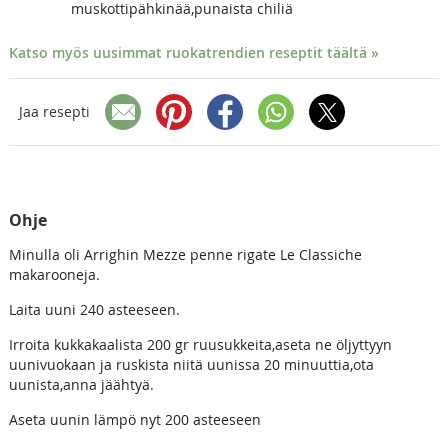
muskottipähkinää,punaista chiliä
Katso myös uusimmat ruokatrendien reseptit täältä »
Jaa resepti
Ohje
Minulla oli Arrighin Mezze penne rigate Le Classiche
makarooneja.
Laita uuni 240 asteeseen.
Irroita kukkakaalista 200 gr ruusukkeita,aseta ne öljyttyyn
uunivuokaan ja ruskista niitä uunissa 20 minuuttia,ota
uunista,anna jäähtyä.
Aseta uunin lämpö nyt 200 asteeseen