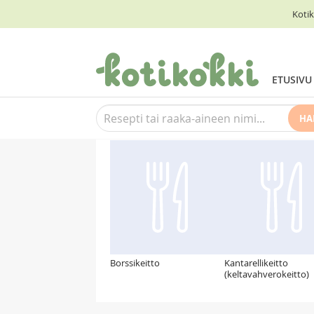
Kotik
ETUSIVU
HA
Suosittelemme myös
Borssikeitto
Kantarellikeitto
(keltavahverokeitto)