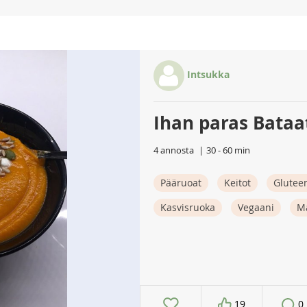
Intsukka
Ihan paras Bataat
4 annosta
30 - 60 min
Pääruoat
Keitot
Glutee
Kasvisruoka
Vegaani
M
19
0