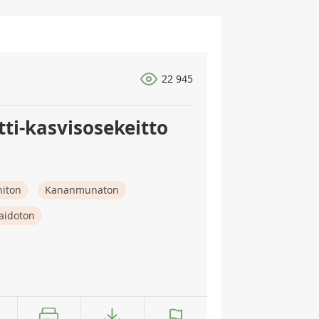
22 945
ti-kasvisosekeitto
niton
Kananmunaton
aidoton