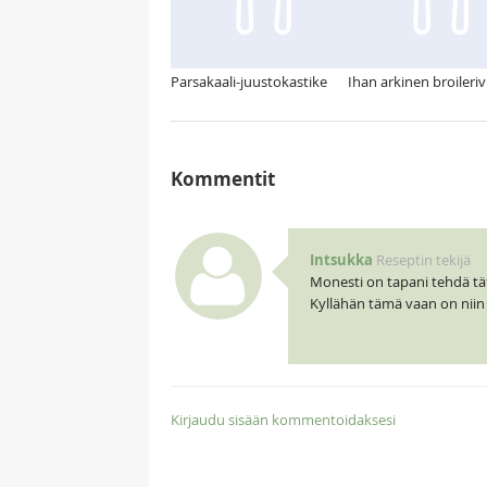
Parsakaali-juustokastike
Ihan arkinen broileri
Kommentit
Intsukka
Reseptin tekijä
Monesti on tapani tehdä tät
Kyllähän tämä vaan on niin 
Kirjaudu sisään kommentoidaksesi