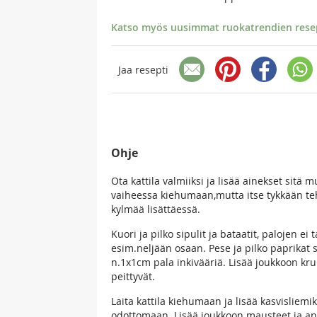
Katso myös uusimmat ruokatrendien resept
Jaa resepti
Ohje
Ota kattila valmiiksi ja lisää ainekset sitä 
vaiheessa kiehumaan,mutta itse tykkään teh
kylmää lisättäessä.
Kuori ja pilko sipulit ja bataatit, palojen ei 
esim.neljään osaan. Pese ja pilko paprikat s
n.1x1cm pala inkivääriä. Lisää joukkoon kruu
peittyvät.
Laita kattila kiehumaan ja lisää kasvisliemik
odottomaan. Lisää joukkoon mausteet ja ann