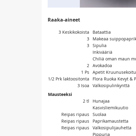
Raaka-aineet
3
Keskikokoista
Bataattia
3
Makeaa suippopapri
3
Sipulia
Inkivääriä
Chiliä oman maun m
2
Avokadoa
1
Ps
Apetit Kruunusekoitu
1/2
Prk laktoositonta
Flora Ruoka Kevyt & 
3
Isoa
Valkosipulinkynttä
Mausteeksi
2
tl
Hunajaa
Kasvisliemikuutio
Reipas ripaus
Suolaa
Reipas ripaus
Paprikamaustetta
Reipas ripaus
Valkosipulijauhetta
Pippuria