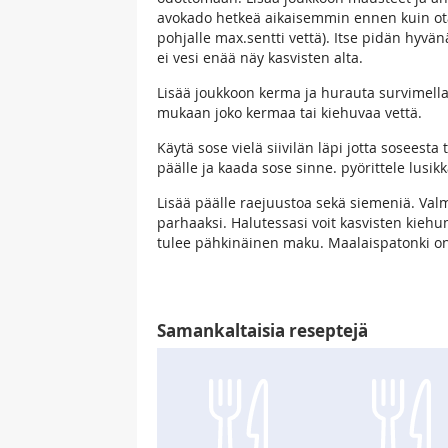
avokado hetkeä aikaisemmin ennen kuin otat 
pohjalle max.sentti vettä). Itse pidän hyvänä
ei vesi enää näy kasvisten alta.
Lisää joukkoon kerma ja hurauta survimell
mukaan joko kermaa tai kiehuvaa vettä.
Käytä sose vielä siivilän läpi jotta soseesta
päälle ja kaada sose sinne. pyörittele lusi
Lisää päälle raejuustoa sekä siemeniä. Val
parhaaksi. Halutessasi voit kasvisten kiehu
tulee pähkinäinen maku. Maalaispatonki o
Samankaltaisia reseptejä