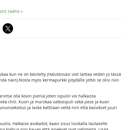
it täältä »
mukaa kun ne on käsitelty (Halutessasi voit laittaa veden jo tässä
dä näin).Nosta myös kermapurkki pöydälle jottei se olisi niin
tarvitse olla kovin pieniä joten sipulin voi halkaista
ekä chili. Kuori ja murskaa valkosipuli sekä pese ja kuori
nunsekoitus ja laske kattilaan vettä niin että kasvikset juuri
uutio. Halkaise avokadot, kaavi sisus lusikalla lautaselle
a kiehua niin kauan että ainekset ovat pehmeitä. Lisää