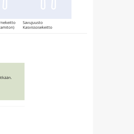
rnekeitto
Savujuusto
ramiton)
Kasvissosekeitto
itkään.