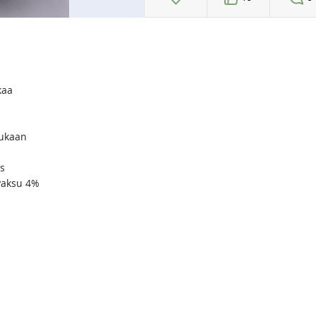
kaa
ukaan
s
Paksu 4%