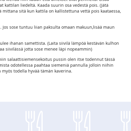
kattilan liedeltä. Kaada suurin osa vedestä pois. (Jätä
 mittana sitä kun kattila on kallistettuna vettä pois kaataessa,
a. Jos sose tuntuu liian paksulta omaan makuun,lisää maun
 tulee ihanan samettista. (Laita siivilä lämpöä kestävän kulhon
kkaa siivilässä jotta sose menee läpi nopeammin)
miin salaattisiemensekoitus pussin olen itse todennut tässä
mista odotellessa paahtaa siemeniä pannulla jolloin niihin
n myös todella hyvää tämän kaverina.