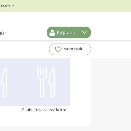
täällä
Kirjaudu
KIT
Muistitaulu
Rauhoittava vihreä keitto