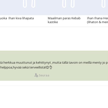
vuoka
Ihan kiva lihapata
Maailman paras Kebab
Ihan Ihana He
kastike
(lihaton & mei
ä herkkua muuttunut ja kehittynyt ,mutta tällä tavoin on meillä menty jo p
helppoa,hyvää sekä terveellistä!😊👌
Seuraa