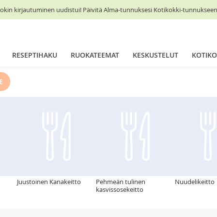
okin kirjautuminen uudistui! Päivitä Alma-tunnuksesi Kotikokki-tunnukseen 
RESEPTIHAKU
RUOKATEEMAT
KESKUSTELUT
KOTIKO
E
Juustoinen Kanakeitto
Pehmeän tulinen
Nuudelikeitto
kasvissosekeitto