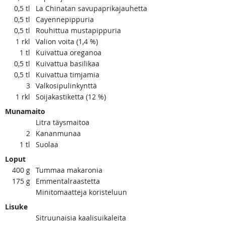
0,5
tl
La Chinatan savupaprikajauhetta
0,5
tl
Cayennepippuria
0,5
tl
Rouhittua mustapippuria
1
rkl
Valion voita (1,4 %)
1
tl
Kuivattua oreganoa
0,5
tl
Kuivattua basilikaa
0,5
tl
Kuivattua timjamia
3
Valkosipulinkynttä
1
rkl
Soijakastiketta (12 %)
Munamaito
Litra täysmaitoa
2
Kananmunaa
1
tl
Suolaa
Loput
400
g
Tummaa makaronia
175
g
Emmentalraastetta
Minitomaatteja koristeluun
Lisuke
Sitruunaisia kaalisuikaleita