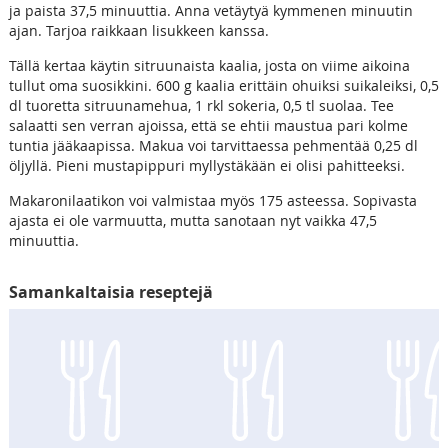
ja paista 37,5 minuuttia. Anna vetäytyä kymmenen minuutin
ajan. Tarjoa raikkaan lisukkeen kanssa.
Tällä kertaa käytin sitruunaista kaalia, josta on viime aikoina
tullut oma suosikkini. 600 g kaalia erittäin ohuiksi suikaleiksi, 0,5
dl tuoretta sitruunamehua, 1 rkl sokeria, 0,5 tl suolaa. Tee
salaatti sen verran ajoissa, että se ehtii maustua pari kolme
tuntia jääkaapissa. Makua voi tarvittaessa pehmentää 0,25 dl
öljyllä. Pieni mustapippuri myllystäkään ei olisi pahitteeksi.
Makaronilaatikon voi valmistaa myös 175 asteessa. Sopivasta
ajasta ei ole varmuutta, mutta sanotaan nyt vaikka 47,5
minuuttia.
Samankaltaisia reseptejä