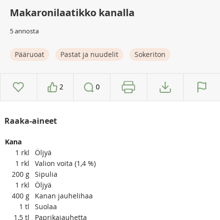
Makaronilaatikko kanalla
5 annosta
Pääruoat
Pastat ja nuudelit
Sokeriton
2
0
Raaka-aineet
Kana
1
rkl
Öljyä
1
rkl
Valion voita (1,4 %)
200
g
Sipulia
1
rkl
Öljyä
400
g
Kanan jauhelihaa
1
tl
Suolaa
1,5
tl
Paprikajauhetta