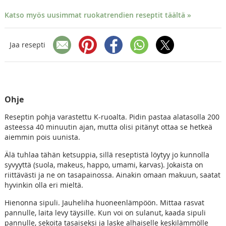
Katso myös uusimmat ruokatrendien reseptit täältä »
Jaa resepti
Ohje
Reseptin pohja varastettu K-ruoalta. Pidin pastaa alatasolla 200
asteessa 40 minuutin ajan, mutta olisi pitänyt ottaa se hetkeä
aiemmin pois uunista.
Älä tuhlaa tähän ketsuppia, sillä reseptistä löytyy jo kunnolla
syvyyttä (suola, makeus, happo, umami, karvas). Jokaista on
riittävästi ja ne on tasapainossa. Ainakin omaan makuun, saatat
hyvinkin olla eri mieltä.
Hienonna sipuli. Jauheliha huoneenlämpöön. Mittaa rasvat
pannulle, laita levy täysille. Kun voi on sulanut, kaada sipuli
pannulle, sekoita tasaiseksi ja laske alhaiselle keskilämmölle