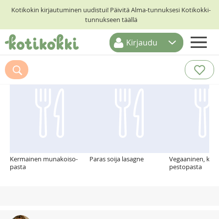
Kotikokin kirjautuminen uudistui! Päivitä Alma-tunnuksesi Kotikokki-
tunnukseen täällä
Kirjaudu
ETUSIVU
Suosittelemme myös
RESEPTIHAKU
RUOKATEEMAT
KESKUSTELUT
KOTIKOKIT
Kermainen munakoiso-
Paras soija lasagne
Vegaaninen, ker
pasta
pestopasta