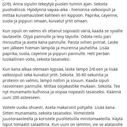
(2/6). Anna sipulin tekeytyä puolen tunnin ajan. Sekoita
puolivälissä. Hyödynnä vapaa-aika - hienonna valkosipuli ja
mittaa kuivamausteet kahteen eri kippoon. Paprika, cayenne,
suola ja pippuri omaan, kuivatut yrtit omaan.
Kun sipuli on valmis eli ottanut sopivasti väriä, kaada se syvälle
lautaselle. Öljyä pannulle ja levy täysille. Odota reilu pari
minuuttia ja aseta kana pannulle. Paista siihen pinnat. Laske
sen jälkeen hieman lämpöä ja murenna jauheliha. Lisää
paprika, suola, cayenne ja pippuri pannulle. Heti perään
lusikallinen voita, sekoita tasaiseksi.
Kun kana alkaa olemaan kypsää, laske lämpö 2/6:een ja lisää
valkosipuli sekä kuivatut yrtit. Sekoita. 30-60 sekuntia ja
proteiini on valmis, lämpö nolliin ja sivuun. Kaada sipuli
rasvoineen pannulle. Mittaa soijakastike mukaan. Sekoita. Tee
nyt munamaito kulhossa ja vispaa nopeasti tasaiseksi. Käännä
uuni 200 asteeseen.
Voitele vuoka ohuesti. Aseta makaronit pohjalle. Lisää kana.
Sitten munamaito, sekoita tasaiseksi. Viimeistele
juustoraasteella ja koristele puolitetuilla minitomaateilla. Käytä
loput tomaatit salaattina. Kun uuni on lämmin, vie se alatasolle