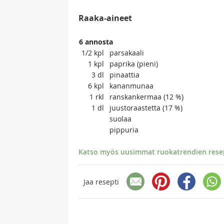
Raaka-aineet
6 annosta
1/2
kpl
parsakaali
1
kpl
paprika (pieni)
3
dl
pinaattia
6
kpl
kananmunaa
1
rkl
ranskankermaa (12 %)
1
dl
juustoraastetta (17 %)
suolaa
pippuria
Katso myös uusimmat ruokatrendien resept
Jaa resepti