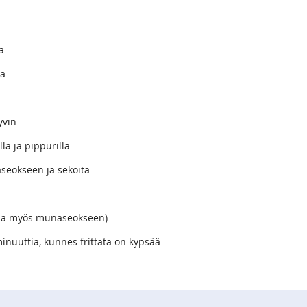
a
aa
hyvin
a ja pippurilla
aseokseen ja sekoita
ittaa myös munaseokseen)
inuuttia, kunnes frittata on kypsää