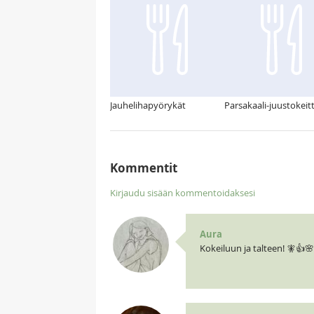
Jauhelihapyörykät
Parsakaali-juustokeit
Kommentit
Kirjaudu sisään kommentoidaksesi
Aura
Kokeiluun ja talteen! 🧚👍🌸