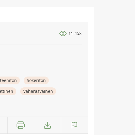
11 458
teeniton
Sokeriton
attinen
Vähärasvainen