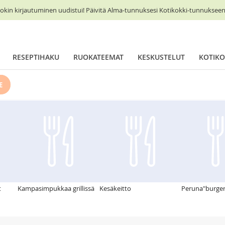
okin kirjautuminen uudistui! Päivitä Alma-tunnuksesi Kotikokki-tunnukseen 
RESEPTIHAKU
RUOKATEEMAT
KESKUSTELUT
KOTIKO
E
t
Kampasimpukkaa grillissä
Kesäkeitto
Peruna"burgeri