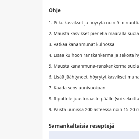
Ohje
1. Pilko kasvikset ja höyrytä noin 5 minuutti
2. Mausta kasvikset pienellä määrällä suol
3. Vatkaa kananmunat kulhossa
4. Lisää kulhoon ranskankerma ja sekoita 
5. Mausta kananmuna-ranskankerma suolall
6. Lisää jäähtyneet, höyrytyt kasvikset mun
7. Kaada seos uunivuokaan
8. Ripottele juustoraaste päälle (voi seko
9. Paista uunissa 200 asteessa noin 15-20 m
Samankaltaisia reseptejä