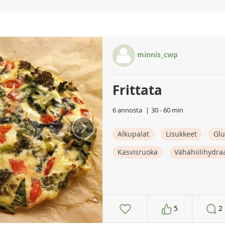
minnis_cwp
Frittata
6 annosta
30 - 60 min
›
Alkupalat
Lisukkeet
Glu
Kasvisruoka
Vähähiilihydra
5
2