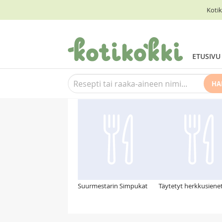
Kotik
ETUSIVU
HA
Suosittelemme myös
Suurmestarin Simpukat
Täytetyt herkkusiene