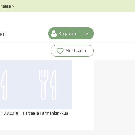
täällä
Kirjaudu
KIT
Muistitaulu
" 3.8.2018
Parsaa ja Parmankinkkua