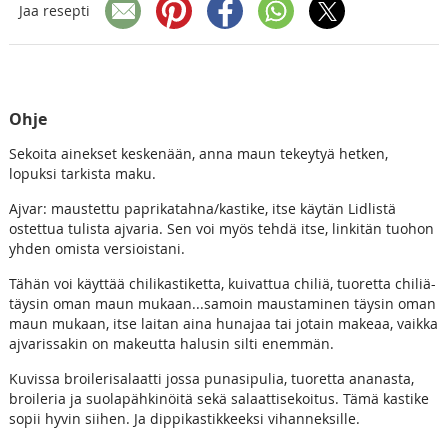
Jaa resepti
Ohje
Sekoita ainekset keskenään, anna maun tekeytyä hetken,
lopuksi tarkista maku.
Ajvar: maustettu paprikatahna/kastike, itse käytän Lidlistä
ostettua tulista ajvaria. Sen voi myös tehdä itse, linkitän tuohon
yhden omista versioistani.
Tähän voi käyttää chilikastiketta, kuivattua chiliä, tuoretta chiliä-
täysin oman maun mukaan...samoin maustaminen täysin oman
maun mukaan, itse laitan aina hunajaa tai jotain makeaa, vaikka
ajvarissakin on makeutta halusin silti enemmän.
Kuvissa broilerisalaatti jossa punasipulia, tuoretta ananasta,
broileria ja suolapähkinöitä sekä salaattisekoitus. Tämä kastike
sopii hyvin siihen. Ja dippikastikkeeksi vihanneksille.