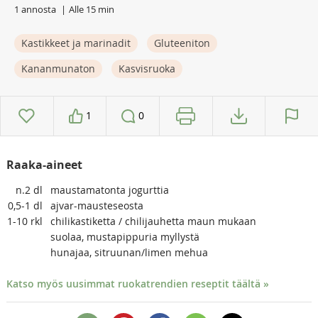
1 annosta
Alle 15 min
Kastikkeet ja marinadit
Gluteeniton
Kananmunaton
Kasvisruoka
1
0
Raaka-aineet
n.2
dl
maustamatonta jogurttia
0,5-1
dl
ajvar-mausteseosta
1-10
rkl
chilikastiketta / chilijauhetta maun mukaan
suolaa, mustapippuria myllystä
hunajaa, sitruunan/limen mehua
Katso myös uusimmat ruokatrendien reseptit täältä »