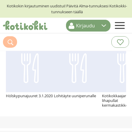
Kotikokin kirjautuminen uudistui! Päivitä Alma-tunnuksesi Kotikokki-
tunnukseen täällä
Kirjaudu
ETUSIVU
Suosittelemme myös
RESEPTIHAKU
RUOKATEEMAT
KESKUSTELUT
KOTIKOKIT
Hölskypunajuuret 3.1.2020
Lohitäyte uuniperunalle
Kotikokkaajan he
lihapullat
kermakastikkees