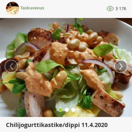
Taskuvenus
3 176
‹
›
Chilijogurttikastike/dippi 11.4.2020