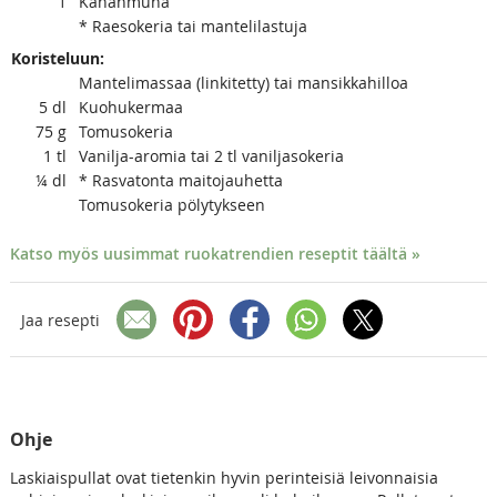
1
Kananmuna
* Raesokeria tai mantelilastuja
Koristeluun:
Mantelimassaa (linkitetty) tai mansikkahilloa
5
dl
Kuohukermaa
75
g
Tomusokeria
1
tl
Vanilja-aromia tai 2 tl vaniljasokeria
¼
dl
* Rasvatonta maitojauhetta
Tomusokeria pölytykseen
Katso myös uusimmat ruokatrendien reseptit täältä »
Jaa resepti
Ohje
Laskiaispullat ovat tietenkin hyvin perinteisiä leivonnaisia