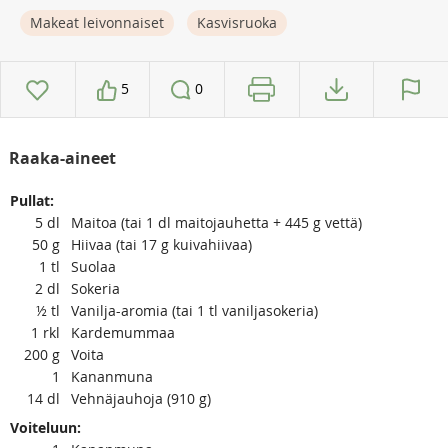
Makeat leivonnaiset
Kasvisruoka
5
0
Raaka-aineet
Pullat:
5
dl
Maitoa (tai 1 dl maitojauhetta + 445 g vettä)
50
g
Hiivaa (tai 17 g kuivahiivaa)
1
tl
Suolaa
2
dl
Sokeria
½
tl
Vanilja-aromia (tai 1 tl vaniljasokeria)
1
rkl
Kardemummaa
200
g
Voita
1
Kananmuna
14
dl
Vehnäjauhoja (910 g)
Voiteluun: