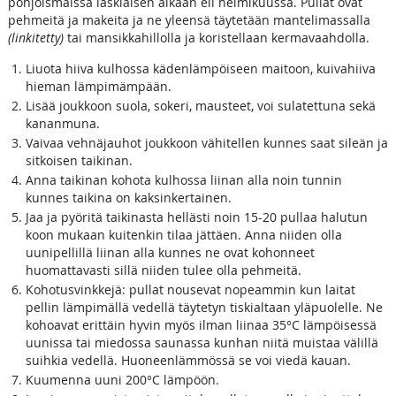
pohjoismaissa laskiaisen aikaan eli helmikuussa. Pullat ovat
pehmeitä ja makeita ja ne yleensä täytetään mantelimassalla
(linkitetty)
tai mansikkahillolla ja koristellaan kermavaahdolla.
Liuota hiiva kulhossa kädenlämpöiseen maitoon, kuivahiiva
hieman lämpimämpään.
Lisää joukkoon suola, sokeri, mausteet, voi sulatettuna sekä
kananmuna.
Vaivaa vehnäjauhot joukkoon vähitellen kunnes saat sileän ja
sitkoisen taikinan.
Anna taikinan kohota kulhossa liinan alla noin tunnin
kunnes taikina on kaksinkertainen.
Jaa ja pyöritä taikinasta hellästi noin 15-20 pullaa halutun
koon mukaan kuitenkin tilaa jättäen. Anna niiden olla
uunipellillä liinan alla kunnes ne ovat kohonneet
huomattavasti sillä niiden tulee olla pehmeitä.
Kohotusvinkkejä: pullat nousevat nopeammin kun laitat
pellin lämpimällä vedellä täytetyn tiskialtaan yläpuolelle. Ne
kohoavat erittäin hyvin myös ilman liinaa 35°C lämpöisessä
uunissa tai miedossa saunassa kunhan niitä muistaa välillä
suihkia vedellä. Huoneenlämmössä se voi viedä kauan.
Kuumenna uuni 200°C lämpöön.