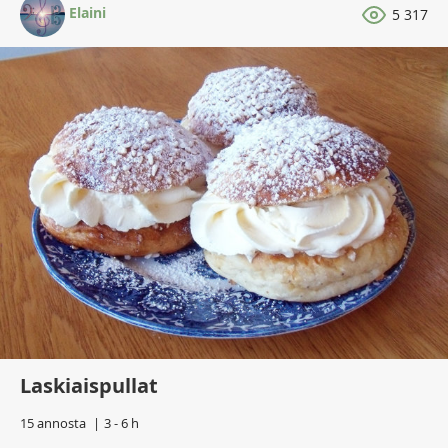
Elaini
5 317
Laskiaispullat
15 annosta
3 - 6 h