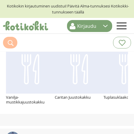
Kotikokin kirjautuminen uudistui! Päivitä Alma-tunnuksesi Kotikokki-
tunnukseen täällä
Kirjaudu
ETUSIVU
Suosittelemme myös
RESEPTIHAKU
RUOKATEEMAT
KESKUSTELUT
KOTIKOKIT
Vanilja-
Caritan Juustokakku
Tuplasuklaakonv
mustikkajuustokakku