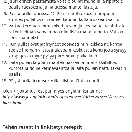
Juuri ennen paistamista voitele pullat munalla ja ripottele
päälle raesokeria ja halutessa mantelilastuja.
Paista pullia uunissa 12-20 minuuttia koosta riippuen
kunnes pullat ovat saaneet kauniin kullanruskean värin.
Vatkaa kermaan tomusokeri ja vanilja. Jos haluat vaahdosta
rakenteeltaan vahvempaa niin lisää maitojauhetta. Vatkaa
seos vaahdoksi.
Kun pullat ovat jäähtyneet sopivasti niin leikkaa ne kahtia.
Tee se hieman viistosti alaspäin keskustaa kohti jotta syntyy
kuppi jossa täyte pysyy paremmin paikallaan.
Laita pullan kuppiin mantelimassaa tai mansikkahilloa.
Pursota laidoille kermavaahtoa ja laita pullan hattu takaisin
päälle.
Pölytä pulla tomusokerilla siivilän läpi ja nauti.
Olen kirjoittanut reseptin myös englanniksi tänne:
https://www.justapinch.com/recipes/dessert/other-dessert/shrove-
buns.html
Tähän reseptiin linkitetyt reseptit