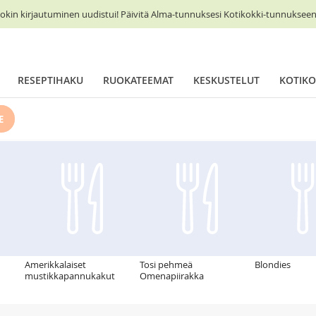
okin kirjautuminen uudistui! Päivitä Alma-tunnuksesi Kotikokki-tunnukseen 
RESEPTIHAKU
RUOKATEEMAT
KESKUSTELUT
KOTIKO
E
Amerikkalaiset
Tosi pehmeä
Blondies
mustikkapannukakut
Omenapiirakka