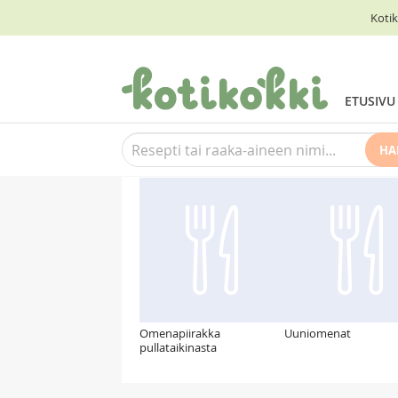
Kotik
ETUSIVU
HA
Suosittelemme myös
Omenapiirakka
Uuniomenat
pullataikinasta