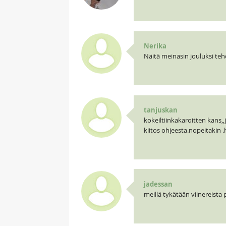
Nerika
Näitä meinasin jouluksi tehd
tanjuskan
kokeiltiinkakaroitten kans,,
kiitos ohjeesta.nopeitakin .h
jadessan
meillä tykätään viinereista 