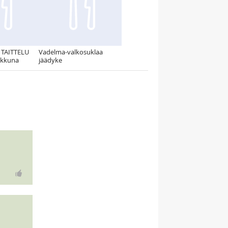
TAITTELU
Vadelma-valkosuklaa
 Ikkuna
jäädyke