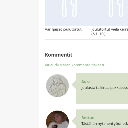
Vaniljaiset joulutortut
Joulutortut vielä kerr
(6.1.-10 )
Kommentit
Kirjaudu sisään kommentoidaksesi
Aura
Joulusta taikinaa pakkasessa 
Bettan
Tästähän nyt meni yöunetki