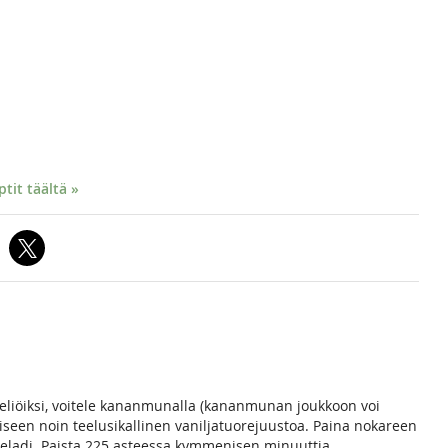
it täältä »
t neliöiksi, voitele kananmunalla (kananmunan joukkoon voi
kaiseen noin teelusikallinen vaniljatuorejuustoa. Paina nokareen
eladi. Paista 225 asteessa kymmenisen minuuttia.