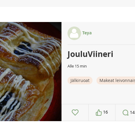
Teya
JouluViineri
Alle 15 min
Jälkiruoat
Makeat leivonnai
16
14