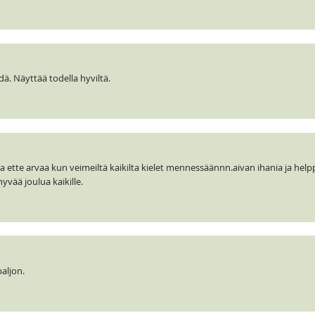
ä. Näyttää todella hyviltä.
ja ette arvaa kun veimeiltä kaikilta kielet mennessäännn.aivan ihania ja help
yvää joulua kaikille.
paljon.