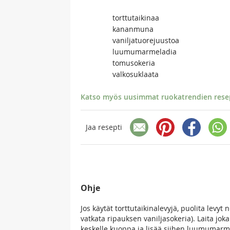
torttutaikinaa
kananmuna
vaniljatuorejuustoa
luumumarmeladia
tomusokeria
valkosuklaata
Katso myös uusimmat ruokatrendien resept
Jaa resepti
Ohje
Jos käytät torttutaikinalevyjä, puolita levy
vatkata ripauksen vaniljasokeria). Laita jo
keskelle kuoppa ja lisää siihen luumumarm