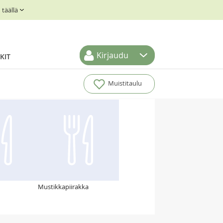
täällä
Kirjaudu
KIT
Muistitaulu
Mustikkapiirakka