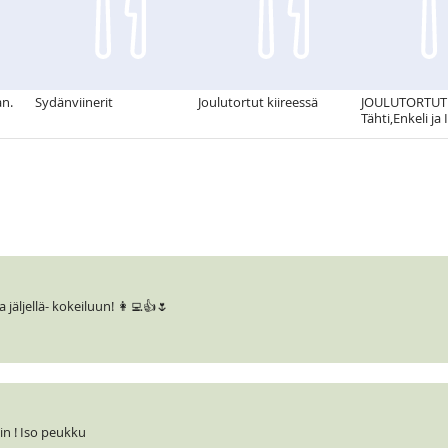
an.
Sydänviinerit
Joulutortut kiireessä
JOULUTORTUT 
Tähti,Enkeli ja
jäljellä- kokeiluun! 👩‍💻👍🌷
n ! Iso peukku