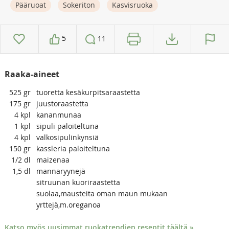
Pääruoat
Sokeriton
Kasvisruoka
5
11
Raaka-aineet
525
gr
tuoretta kesäkurpitsaraastetta
175
gr
juustoraastetta
4
kpl
kananmunaa
1
kpl
sipuli paloiteltuna
4
kpl
valkosipulinkynsiä
150
gr
kassleria paloiteltuna
1/2
dl
maizenaa
1,5
dl
mannaryynejä
sitruunan kuoriraastetta
suolaa,mausteita oman maun mukaan
yrttejä,m.oreganoa
Katso myös uusimmat ruokatrendien reseptit täältä »