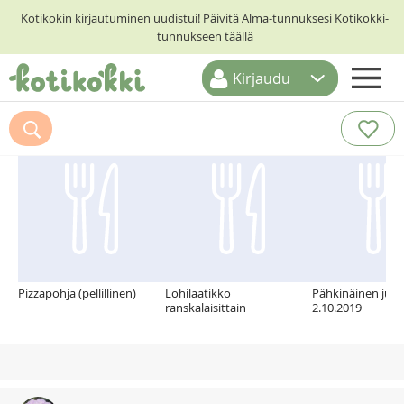
Kotikokin kirjautuminen uudistui! Päivitä Alma-tunnuksesi Kotikokki-
tunnukseen täällä
Kirjaudu
ETUSIVU
Suosittelemme myös
RESEPTIHAKU
RUOKATEEMAT
KESKUSTELUT
KOTIKOKIT
Pizzapohja (pellillinen)
Lohilaatikko
Pähkinäinen juur
ranskalaisittain
2.10.2019