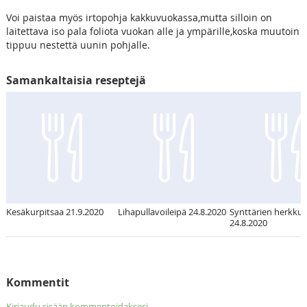
Voi paistaa myös irtopohja kakkuvuokassa,mutta silloin on
laitettava iso pala foliota vuokan alle ja ympärille,koska muutoin
tippuu nestettä uunin pohjalle.
Samankaltaisia reseptejä
Kesäkurpitsaa 21.9.2020
Lihapullavoileipä 24.8.2020
Synttärien herkku
24.8.2020
Kommentit
Kirjaudu sisään kommentoidaksesi