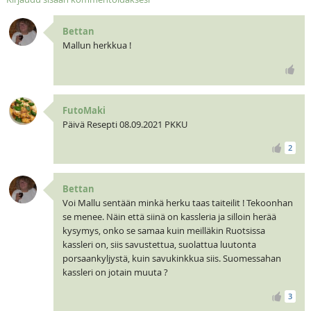
Bettan
Mallun herkkua !
FutoMaki
Päivä Resepti 08.09.2021 PKKU
2
Bettan
Voi Mallu sentään minkä herku taas taiteilit ! Tekoonhan
se menee. Näin että siinä on kassleria ja silloin herää
kysymys, onko se samaa kuin meilläkin Ruotsissa
kassleri on, siis savustettua, suolattua luutonta
porsaankyljystä, kuin savukinkkua siis. Suomessahan
kassleri on jotain muuta ?
3