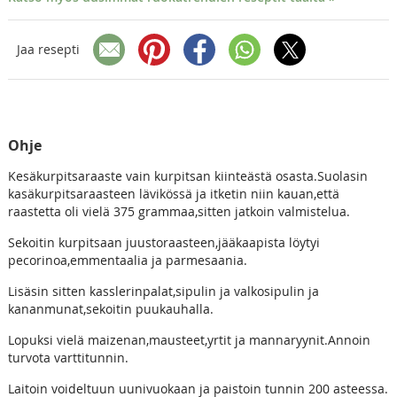
Jaa resepti
Ohje
Kesäkurpitsaraaste vain kurpitsan kiinteästä osasta.Suolasin
kasäkurpitsaraasteen lävikössä ja itketin niin kauan,että
raastetta oli vielä 375 grammaa,sitten jatkoin valmistelua.
Sekoitin kurpitsaan juustoraasteen,jääkaapista löytyi
pecorinoa,emmentaalia ja parmesaania.
Lisäsin sitten kasslerinpalat,sipulin ja valkosipulin ja
kananmunat,sekoitin puukauhalla.
Lopuksi vielä maizenan,mausteet,yrtit ja mannaryynit.Annoin
turvota varttitunnin.
Laitoin voideltuun uunivuokaan ja paistoin tunnin 200 asteessa.