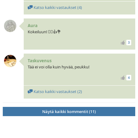
Katso kaikki vastaukset (
4
)
Aura
Kokeiluun! 🧝‍♀️👍💐
3
Taskuvenus
Tää ei voi olla kuin hyvää, peukku!
4
Katso kaikki vastaukset (
2
)
Näytä kaikki kommentit (11)