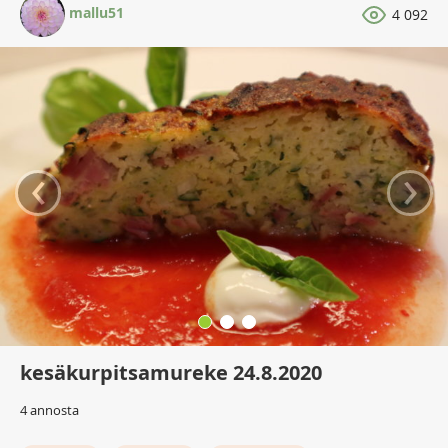
mallu51
4 092
‹
›
kesäkurpitsamureke 24.8.2020
4 annosta