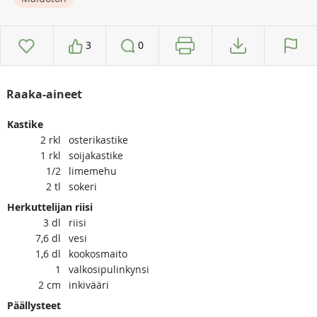
3
0
Raaka-aineet
Kastike
2
rkl
osterikastike
1
rkl
soijakastike
1/2
limemehu
2
tl
sokeri
Herkuttelijan riisi
3
dl
riisi
7,6
dl
vesi
1,6
dl
kookosmaito
1
valkosipulinkynsi
2
cm
inkivääri
Päällysteet