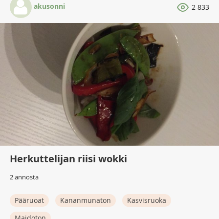
akusonni
2 833
Herkuttelijan riisi wokki
2 annosta
Pääruoat
Kananmunaton
Kasvisruoka
Maidoton