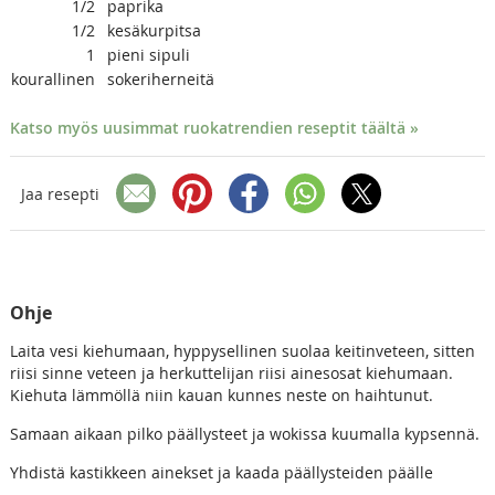
1/2
paprika
1/2
kesäkurpitsa
1
pieni sipuli
kourallinen
sokeriherneitä
Katso myös uusimmat ruokatrendien reseptit täältä »
Jaa resepti
Ohje
Laita vesi kiehumaan, hyppysellinen suolaa keitinveteen, sitten
riisi sinne veteen ja herkuttelijan riisi ainesosat kiehumaan.
Kiehuta lämmöllä niin kauan kunnes neste on haihtunut.
Samaan aikaan pilko päällysteet ja wokissa kuumalla kypsennä.
Yhdistä kastikkeen ainekset ja kaada päällysteiden päälle