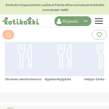
Kotikokin kirjautuminen uudistui! Päivitä Alma-tunnuksesi Kotikokki-
tunnukseen täällä
Kirjaudu
ETUSIVU
Suosittelemme myös
RESEPTIHAKU
RUOKATEEMAT
KESKUSTELUT
KOTIKOKIT
Ohrainen sienimuhennos
Appelsiinikyljykset
Helppo lohikastik