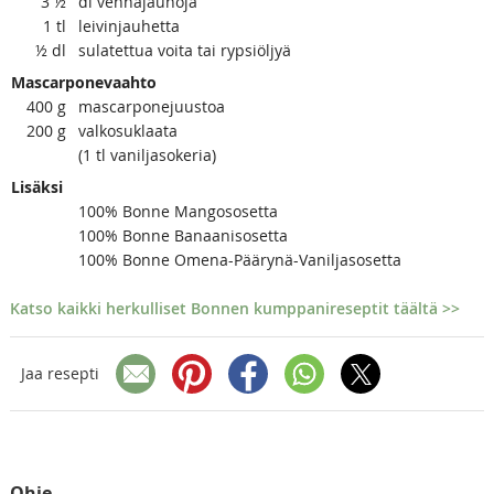
3
½
dl vehnäjauhoja
1
tl
leivinjauhetta
½
dl
sulatettua voita tai rypsiöljyä
Mascarponevaahto
400
g
mascarponejuustoa
200
g
valkosuklaata
(1 tl vaniljasokeria)
Lisäksi
100% Bonne Mangososetta
100% Bonne Banaanisosetta
100% Bonne Omena-Päärynä-Vaniljasosetta
Katso kaikki herkulliset Bonnen kumppanireseptit täältä >>
Jaa resepti
Ohje