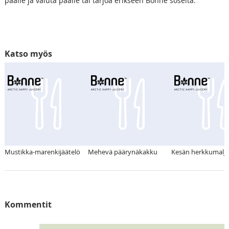
päälle ja valuta päälle tai tarjoa erikseen Bonne soseita.
Katso myös
Mustikka-marenkijäätelö
Mehevä päärynäkakku
Kesän herkkumalja
Kommentit