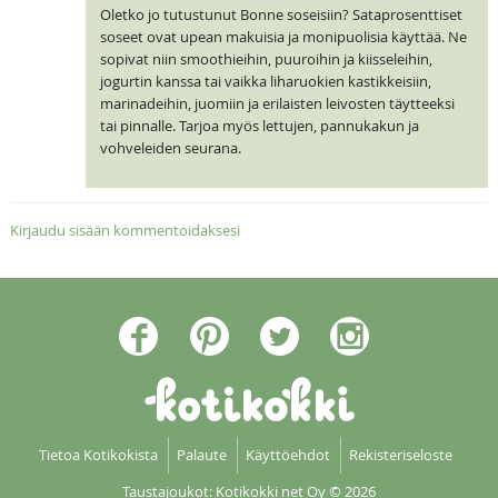
Oletko jo tutustunut Bonne soseisiin? Sataprosenttiset
soseet ovat upean makuisia ja monipuolisia käyttää. Ne
sopivat niin smoothieihin, puuroihin ja kiisseleihin,
jogurtin kanssa tai vaikka liharuokien kastikkeisiin,
marinadeihin, juomiin ja erilaisten leivosten täytteeksi
tai pinnalle. Tarjoa myös lettujen, pannukakun ja
vohveleiden seurana.
Kirjaudu sisään kommentoidaksesi
Tietoa Kotikokista
Palaute
Käyttöehdot
Rekisteriseloste
Taustajoukot: Kotikokki net Oy
© 2026