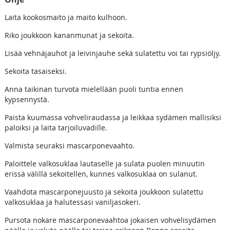
Laita kookosmaito ja maito kulhoon.
Riko joukkoon kananmunat ja sekoita.
Lisää vehnäjauhot ja leivinjauhe sekä sulatettu voi tai rypsiöljy.
Sekoita tasaiseksi.
Anna taikinan turvota mielellään puoli tuntia ennen
kypsennystä.
Paista kuumassa vohveliraudassa ja leikkaa sydämen mallisiksi
paloiksi ja laita tarjoiluvadille.
Valmista seuraksi mascarponevaahto.
Paloittele valkosuklaa lautaselle ja sulata puolen minuutin
erissä välillä sekoitellen, kunnes valkosuklaa on sulanut.
Vaahdota mascarponejuusto ja sekoita joukkoon sulatettu
valkosuklaa ja halutessasi vaniljasokeri.
Pursota nokare mascarponevaahtoa jokaisen vohvelisydämen