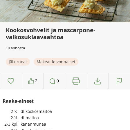
Kookosvohvelit ja mascarpone-
valkosuklaavaahtoa
10 annosta
Jälkiruoat
Makeat leivonnaiset
2
0
Raaka-aineet
2
½
dl kookosmaitoa
2
½
dl maitoa
2-3
kpl
kananmunaa