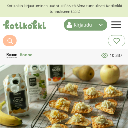
Kotikokin kirjautuminen uudistui! Päivitä Alma-tunnuksesi Kotikokki-
tunnukseen täällä
Kirjaudu
ETUSIVU
RESEPTIHAKU
Bonne
10 337
RUOKATEEMAT
KESKUSTELUT
KOTIKOKIT