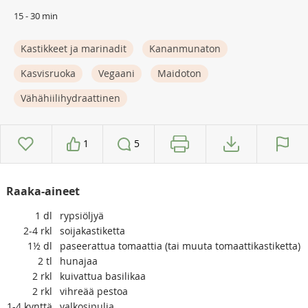
15 - 30 min
Kastikkeet ja marinadit
Kananmunaton
Kasvisruoka
Vegaani
Maidoton
Vähähiilihydraattinen
1
5
Raaka-aineet
1
dl
rypsiöljyä
2-4
rkl
soijakastiketta
1½
dl
paseerattua tomaattia (tai muuta tomaattikastiketta)
2
tl
hunajaa
2
rkl
kuivattua basilikaa
2
rkl
vihreää pestoa
1-4
kynttä
valkosipulia