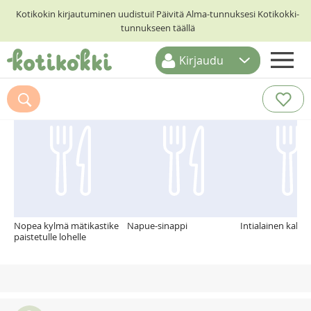
Kotikokin kirjautuminen uudistui! Päivitä Alma-tunnuksesi Kotikokki-
tunnukseen täällä
Kirjaudu
ETUSIVU
Suosittelemme myös
RESEPTIHAKU
RUOKATEEMAT
KESKUSTELUT
KOTIKOKIT
Nopea kylmä mätikastike
Napue-sinappi
Intialainen kala c
paistetulle lohelle