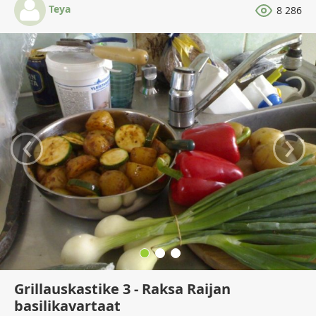
Teya
8 286
‹
›
Grillauskastike 3 - Raksa Raijan
basilikavartaat