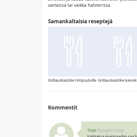
vartaissa tai vaikka halsterissa.
Samankaltaisia reseptejä
Grillauskastike rimpsuluille
Grillauskastike kasviks
Kommentit
Teya
Reseptin tekijä
Vaihtelua marinaadiin saa li