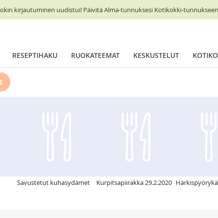
okin kirjautuminen uudistui! Päivitä Alma-tunnuksesi Kotikokki-tunnukseen 
RESEPTIHAKU
RUOKATEEMAT
KESKUSTELUT
KOTIKO
E
Savustetut kuhasydämet
Kurpitsapiirakka 29.2.2020
Härkispyörykä