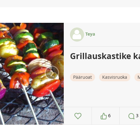
Teya
Grillauskastike k
›
Pääruoat
Kasvisruoka
M
6
3