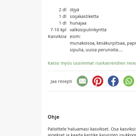
2
dl
öljyä
1
dl
soijakastiketta
1
dl
hunajaa
7-10
kpl
valkosipulinkynttä
Kasviksia
esim:
munakoisoa, kesäkurpitsaa, papr
sipulia, uusia perunoita....
Katso myös uusimmat ruokatrendien resept
Jaa resepti
Ohje
Paloittele haluamasi kasvikset. Osa kasviksi
ainekset ja kaada kastike kasvisten joukko