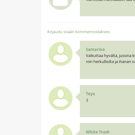
Kirjaudu sisään kommentoidaksesi
Samarina
Vaikuttaa hyvältä, jussina k
niin herkullisilta ja ihanan v
Teya
:)
White Trash