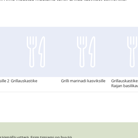
ille 2
Grillauskastike
Grilli marinadi kasviksille
Grillauskastike
Raijan basilika
säämällä yrttejä. Esim timjami on hyvää...