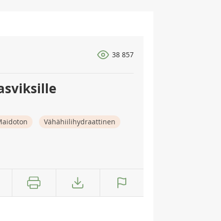
38 857
asviksille
aidoton
Vähähiilihydraattinen