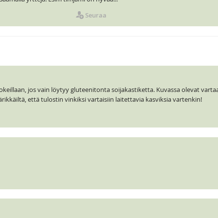
Seuraa
okeillaan, jos vain löytyy gluteenitonta soijakastiketta. Kuvassa olevat vartaa
ärikkäiltä, että tulostin vinkiksi vartaisiin laitettavia kasviksia vartenkin!