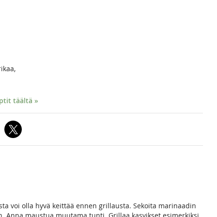
ikaa,
it täältä »
sta voi olla hyvä keittää ennen grillausta. Sekoita marinaadin
on. Anna maustua muutama tunti. Grillaa kasvikset esimerkiksi