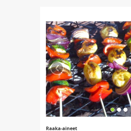
‹
Raaka-aineet