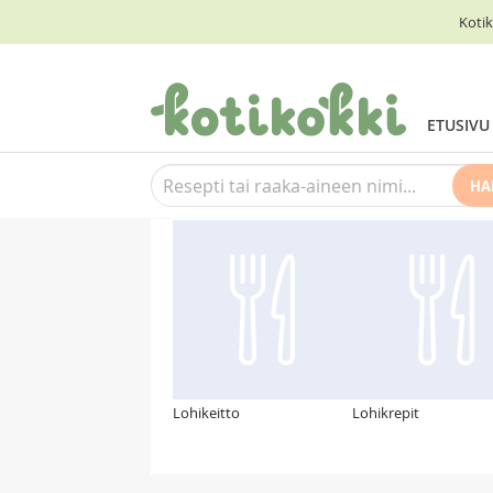
Kotik
ETUSIVU
HA
Suosittelemme myös
Lohikeitto
Lohikrepit