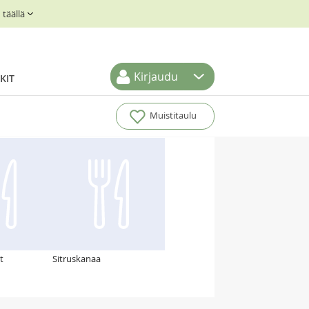
täällä
Kirjaudu
KIT
Muistitaulu
t
Sitruskanaa