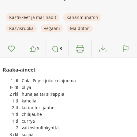
Kastikkeet ja marinadit
Kananmunaton
Kasvisruoka
Vegaani
Maidoton
5
3
Raaka-aineet
1
dl
Cola, Pepsi joku colajuoma
½
dl
öljyä
2
rkl
hunajaa tai siirappia
1
tl
kanelia
2
tl
korianteri jauhe
1
tl
chilijauhe
1
tl
currya
2
valkosipulinkynttä
3
rkl
soijaa