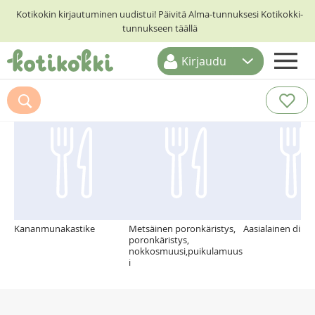
Kotikokin kirjautuminen uudistui! Päivitä Alma-tunnuksesi Kotikokki-
tunnukseen täällä
Kirjaudu
ETUSIVU
Suosittelemme myös
RESEPTIHAKU
RUOKATEEMAT
KESKUSTELUT
KOTIKOKIT
Kananmunakastike
Metsäinen poronkäristys,
Aasialainen dippi
poronkäristys,
nokkosmuusi,puikulamuus
i