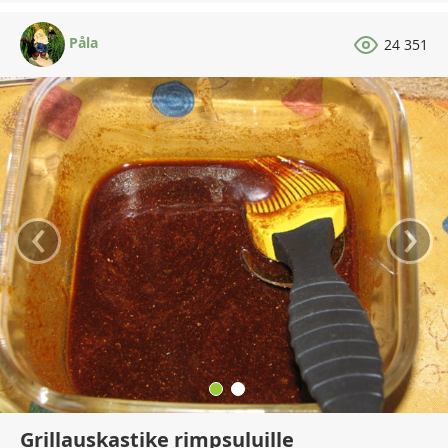
Påla
24 351
‹
›
Grillauskastike rimpsuluille