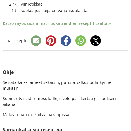
2
rkl
viinietikkaa
1
tl
suolaa jos soija on vähänsuolaista
Katso myös uusimmat ruokatrendien reseptit täältä »
Jaa resepti
Ohje
Sekoita kaikki aineet sekaisin, purista valkosipulinkynnet
mukaan.
Sopii erityisesti rimpsuluille, sivele pari kertaa grillauksen
aikana.
Makean hapan. Säilyy jääkaapissa.
Samankaltaisia reseptejä