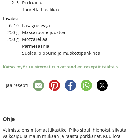
2–3
Porkkanaa
Tuoretta basilikaa
Lisäksi
6–10
Lasagnelevyä
250
g
Mascarpone-juustoa
250
g
Mozzarellaa
Parmesaania
Suolaa, pippuria ja muskottipähkinää
Katso myös uusimmat ruokatrendien reseptit täältä »
Jaa resepti
Ohje
Valmista ensin tomaattikastike. Pilko sipuli hienoksi, siivuta
valkosipulia maun mukaan ja raasta porkkanat. Kuullota