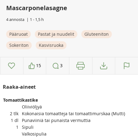
Mascarponelasagne
4 annosta
1 - 1,5 h
Pääruoat
Pastat ja nuudelit
Gluteeniton
Sokeriton
Kasvisruoka
15
3
Raaka-aineet
Tomaattikastike
Oliiviöljyä
2
tlk
Kokonaisia tomaatteja tai tomaattimurskaa (Mutti)
1
dl
Punaviiniä tai punaista vermuttia
1
Sipuli
Valkosipulia