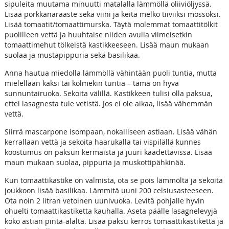
sipuleita muutama minuutti matalalla lämmöllä oliiviöljyssä.
Lisää porkkanaraaste sekä viini ja keitä melko tiiviiksi mössöksi.
Lisää tomaatit/tomaattimurska. Täytä molemmat tomaattitölkit
puolilleen vettä ja huuhtaise niiden avulla viimeisetkin
tomaattimehut tölkeistä kastikkeeseen. Lisää maun mukaan
suolaa ja mustapippuria sekä basilikaa.
Anna hautua miedolla lämmöllä vähintään puoli tuntia, mutta
mielellään kaksi tai kolmekin tuntia – tämä on hyvä
sunnuntairuoka. Sekoita välillä. Kastikkeen tulisi olla paksua,
ettei lasagnesta tule vetistä. Jos ei ole aikaa, lisää vähemmän
vettä.
Siirrä mascarpone isompaan, nokalliseen astiaan. Lisää vähän
kerrallaan vettä ja sekoita haarukalla tai vispilällä kunnes
koostumus on paksun kermaista ja juuri kaadettavissa. Lisää
maun mukaan suolaa, pippuria ja muskottipähkinää.
Kun tomaattikastike on valmista, ota se pois lämmöltä ja sekoita
joukkoon lisää basilikaa. Lämmitä uuni 200 celsiusasteeseen.
Ota noin 2 litran vetoinen uunivuoka. Levitä pohjalle hyvin
ohuelti tomaattikastiketta kauhalla. Aseta päälle lasagnelevyjä
koko astian pinta-alalta. Lisää paksu kerros tomaattikastiketta ja