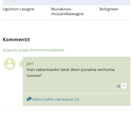
Ugolinon Lasagne
Munakoiso-
Bolognese
mozzarellalasagne
Kommentit
Kirjaudu sisään kommentoidaksesi
Juri
Ihan vakavissasiko laitat desin punaista vermuttia
tuonne?
1
Katso kaikki vastaukset (
2
)