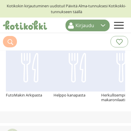
Kotikokin kirjautuminen uudistui! Päivitä Alma-tunnuksesi Kotikokki-
tunnukseen täällä
Kirjaudu
ETUSIVU
Suosittelemme myös
RESEPTIHAKU
RUOKATEEMAT
KESKUSTELUT
KOTIKOKIT
FutoMakin Arkipasta
Helppo kanapasta
Herkullisempi
makaronilaatikk