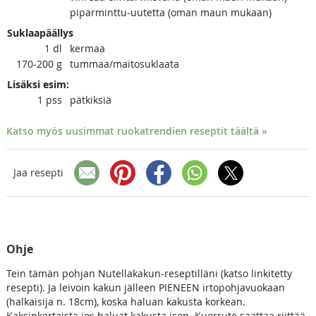
piparminttu-uutetta (oman maun mukaan)
Suklaapäällys
1
dl
kermaa
170-200
g
tummaa/maitosuklaata
Lisäksi esim:
1
pss
pätkiksiä
Katso myös uusimmat ruokatrendien reseptit täältä »
Jaa resepti
Ohje
Tein tämän pohjan Nutellakakun-reseptilläni (katso linkitetty
resepti). Ja leivoin kakun jälleen PIENEEN irtopohjavuokaan
(halkaisija n. 18cm), koska haluan kakusta korkean.
Kaksinkertaista jos haluat kakusta ison. Kuorrute saattaa riittää