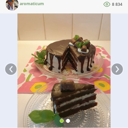
aromaticum
8 834
‹
›