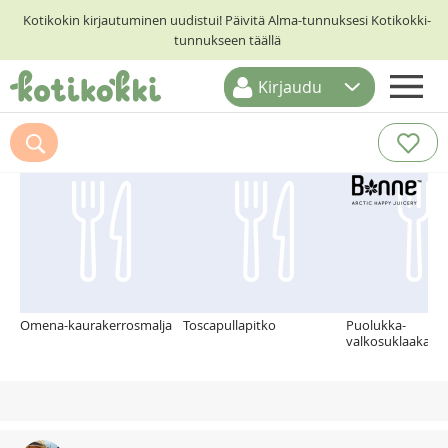
Kotikokin kirjautuminen uudistui! Päivitä Alma-tunnuksesi Kotikokki-
tunnukseen täällä
Kirjaudu
ETUSIVU
Suosittelemme myös
RESEPTIHAKU
RUOKATEEMAT
KESKUSTELUT
KOTIKOKIT
Omena-kaurakerrosmalja
Toscapullapitko
Puolukka-
valkosuklaakakk