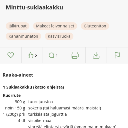
Minttu-suklaakakku
Jälkiruoat
Makeat leivonnaiset
Gluteeniton
Kananmunaton
Kasvisruoka
5
1
Raaka-aineet
1 Suklaakakku (katso ohjeista)
Kuorrute
300
g
tuorejuustoa
noin 150
g
sokeria (tai haluamasi määrä, maista!)
1 (200g)
prk
turkkilaista jogurttia
4
dl
vispikermaa
vihreää elintarvikeväriä (oman maun mukaan)