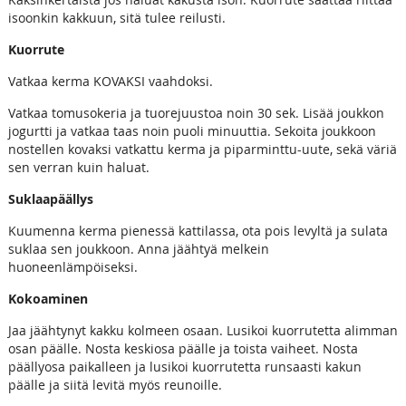
isoonkin kakkuun, sitä tulee reilusti.
Kuorrute
Vatkaa kerma KOVAKSI vaahdoksi.
Vatkaa tomusokeria ja tuorejuustoa noin 30 sek. Lisää joukkon
jogurtti ja vatkaa taas noin puoli minuuttia. Sekoita joukkoon
nostellen kovaksi vatkattu kerma ja piparminttu-uute, sekä väriä
sen verran kuin haluat.
Suklaapäällys
Kuumenna kerma pienessä kattilassa, ota pois levyltä ja sulata
suklaa sen joukkoon. Anna jäähtyä melkein
huoneenlämpöiseksi.
Kokoaminen
Jaa jäähtynyt kakku kolmeen osaan. Lusikoi kuorrutetta alimman
osan päälle. Nosta keskiosa päälle ja toista vaiheet. Nosta
päällyosa paikalleen ja lusikoi kuorrutetta runsaasti kakun
päälle ja siitä levitä myös reunoille.