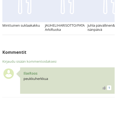
Minttuinen suklaakakku
JAUHELIHARISOTTO/PATA
Juhla päivällinen
ArkiRuoka
isänpäivä
Kommentit
Kirjaudu sisään kommentoidaksesi
IlseRoos
peukkuherkkua
1