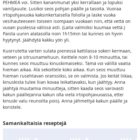
PEHMEÄ voi. Sitten kananmunat yksi kerrallaan ja lopuksi
vaniljauute. Lusikoi seos pohjan päälle ja tasoita. Vuoraa
irtopohjavuoka kaksinkertaisella foliolla ja laske vuoka
vesihauteeseen toiseen isompaan vuokaan niin, että vettä on
vuoan puolessa välissä asti. (Laita valmiiksi kuumaa vettä.)
Paista uunin alatasolla noin 1h15min tai kunnes on hyvin
hyytynyt. Jäähdytä kakku yön yli.
Kuorrutetta varten sulata pienessä kattilassa sokeri kermaan,
veteen ja sitruunamehuun. Keittele noin 8-10 minuuttia, tai
kunnes seos muuttuu kinuskimaiseksi. Tämä voi välillä vaatia
hieman aikaa. Älä sekoittele koko aikaa. Kun seos muuttuu
hieman rusehtavan oranssiksi, se on valmista. Jos keität liikaa,
kinuskista tulee liian kovaa leikattavaksi, kun jäähtyy. Anna
jäähtyä muutamia minuutteja, sitten kaada seos varovasti
kakun päälle(anna kakun olla vielä irtopohjavuoassa, ettei
kinuski valu reunoilta pois). Anna jähmettyä kakun päälle ja
koristele.
Samankaltaisia reseptejä