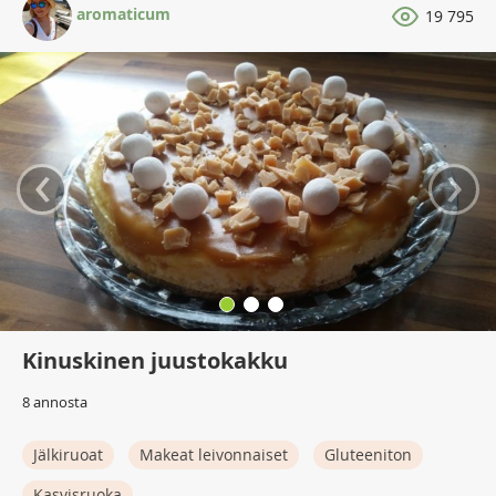
aromaticum
19 795
‹
›
Kinuskinen juustokakku
8 annosta
Jälkiruoat
Makeat leivonnaiset
Gluteeniton
Kasvisruoka