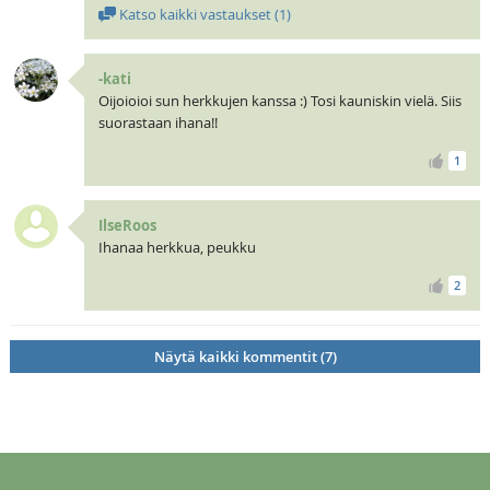
Katso kaikki vastaukset (
1
)
-kati
Oijoioioi sun herkkujen kanssa :) Tosi kauniskin vielä. Siis
suorastaan ihana!!
1
IlseRoos
Ihanaa herkkua, peukku
2
Näytä kaikki kommentit (7)