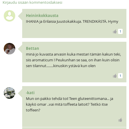
Kirjaudu sisään kommentoidaksesi
Heininkokkausta
IHANIA ja Erilaisia Juustokakkuja. TRENDIKÄSTÄ. Hymy
1
Bettan
minä jo kuvasta arvasin kuka mestari tämän kakun teki,
siis aromaticum ! Peukunhan se saa, on ihan kuin olisin
sen tilannut........kinuskin ystävä kun olen
1
-kati
Mun on pakko tehdä toi! Teen gluteenittomana... ja
käykö omar ..vai mitä toffeeta laitoit? Teitkö itse
toffeen?