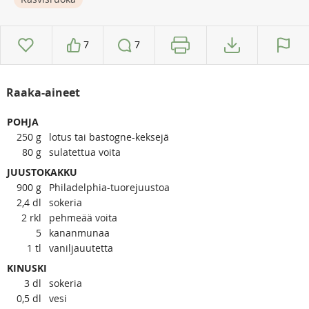
7
7
Raaka-aineet
POHJA
250
g
lotus tai bastogne-keksejä
80
g
sulatettua voita
JUUSTOKAKKU
900
g
Philadelphia-tuorejuustoa
2,4
dl
sokeria
2
rkl
pehmeää voita
5
kananmunaa
1
tl
vaniljauutetta
KINUSKI
3
dl
sokeria
0,5
dl
vesi