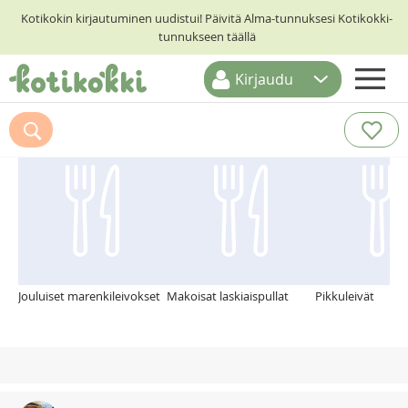
Kotikokin kirjautuminen uudistui! Päivitä Alma-tunnuksesi Kotikokki-
tunnukseen täällä
Kirjaudu
ETUSIVU
Suosittelemme myös
RESEPTIHAKU
RUOKATEEMAT
KESKUSTELUT
KOTIKOKIT
Jouluiset marenkileivokset
Makoisat laskiaispullat
Pikkuleivät