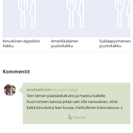
Kinuskinen Appelsiini
Amerikkalainen
Suklaapyörteinen
Kakku
juustokakku
juustokakku
Kommentit
aromaticum
Reseptin tekijä
Tein tämän pääsiäiskakuksi ja maistui kaikille.
Kuorrutteen kanssa pitää vain olla varovainen, ettei
keitä kinuskista liian kovaa. Herkullinen kokonaisuus :)
Seuraa