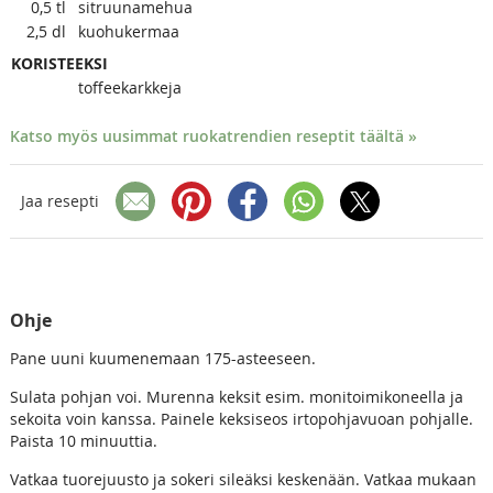
0,5
tl
sitruunamehua
2,5
dl
kuohukermaa
KORISTEEKSI
toffeekarkkeja
Katso myös uusimmat ruokatrendien reseptit täältä »
Jaa resepti
Ohje
Pane uuni kuumenemaan 175-asteeseen.
Sulata pohjan voi. Murenna keksit esim. monitoimikoneella ja
sekoita voin kanssa. Painele keksiseos irtopohjavuoan pohjalle.
Paista 10 minuuttia.
Vatkaa tuorejuusto ja sokeri sileäksi keskenään. Vatkaa mukaan