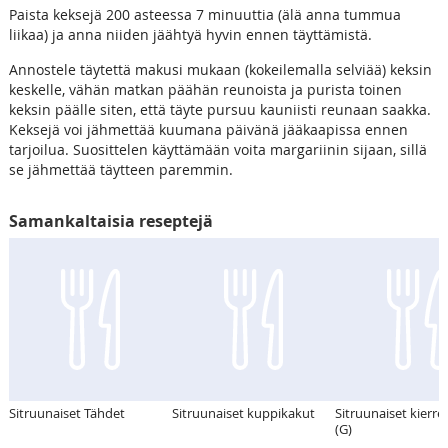
Paista keksejä 200 asteessa 7 minuuttia (älä anna tummua
liikaa) ja anna niiden jäähtyä hyvin ennen täyttämistä.
Annostele täytettä makusi mukaan (kokeilemalla selviää) keksin
keskelle, vähän matkan päähän reunoista ja purista toinen
keksin päälle siten, että täyte pursuu kauniisti reunaan saakka.
Keksejä voi jähmettää kuumana päivänä jääkaapissa ennen
tarjoilua. Suosittelen käyttämään voita margariinin sijaan, sillä
se jähmettää täytteen paremmin.
Samankaltaisia reseptejä
Sitruunaiset Tähdet
Sitruunaiset kuppikakut
Sitruunaiset kierre
(G)