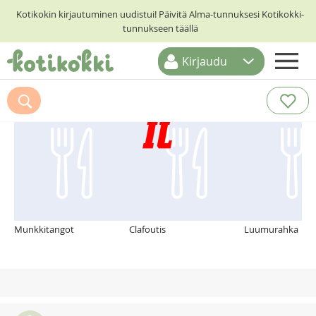
Kotikokin kirjautuminen uudistui! Päivitä Alma-tunnuksesi Kotikokki-
tunnukseen täällä
Kirjaudu
ETUSIVU
Suosittelemme myös
RESEPTIHAKU
RUOKATEEMAT
KESKUSTELUT
KOTIKOKIT
Munkkitangot
Clafoutis
Luumurahka