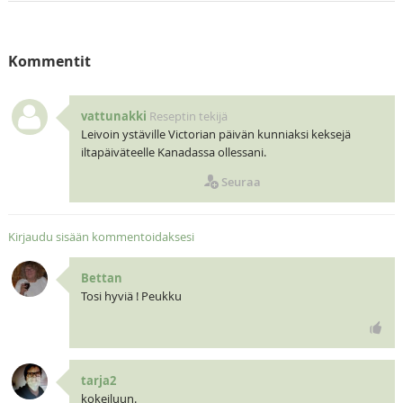
Kommentit
vattunakki
Reseptin tekijä
Leivoin ystäville Victorian päivän kunniaksi keksejä
iltapäiväteelle Kanadassa ollessani.
Seuraa
Kirjaudu sisään kommentoidaksesi
Bettan
Tosi hyviä ! Peukku
tarja2
kokeiluun.