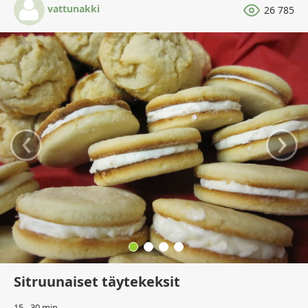
vattunakki
26 785
‹
›
Sitruunaiset täytekeksit
15 - 30 min