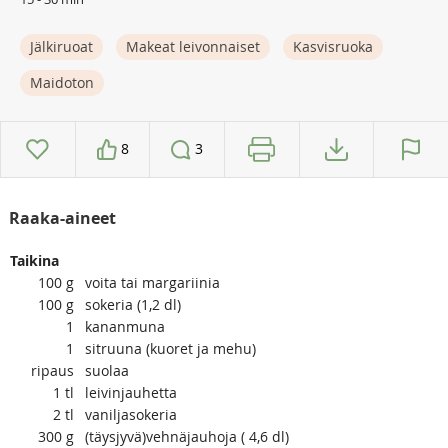
Jälkiruoat
Makeat leivonnaiset
Kasvisruoka
Maidoton
8
3
Raaka-aineet
Taikina
100
g
voita tai margariinia
100
g
sokeria (1,2 dl)
1
kananmuna
1
sitruuna (kuoret ja mehu)
ripaus
suolaa
1
tl
leivinjauhetta
2
tl
vaniljasokeria
300
g
(täysjyvä)vehnäjauhoja ( 4,6 dl)