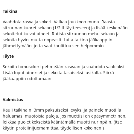
Taikina
Vaahdota rasva ja sokeri. Vatkaa joukkoon muna. Raasta
sitruunan kuoret sekaan (1/2 tl täytteeseen) ja lisää keskenään
sekoitetut kuivat aineet. Rutista sitruunan mehu sekaan ja
sekoita hyvin, mutta nopeasti. Laita taikina jääkaappiin
jähmettymään, jotta saat kaulittua sen helpommin.
Täyte
Sekoita tomusokeri pehmeään rasvaan ja vaahdota vaaleaksi.
Lisää loput ainekset ja sekoita tasaiseksi lusikalla. Siirrä
jääkaappiin odottamaan.
Valmistus
Kauli taikina n. 3mm paksuiseksi levyksi ja painele muotilla
haluamasi muotoisia paloja. Jos muottisi on epäsymmetrinen,
leikkaa puolet kekseistä kääntämällä muotti nurinpäin. (Itse
käytin proteiinijuomamittaa, täydellisen kokoinen!)