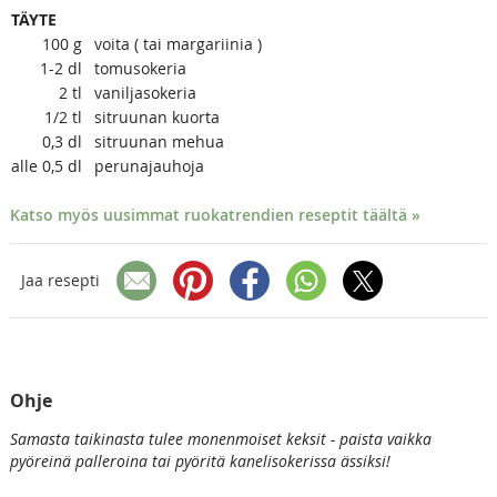
TÄYTE
100
g
voita ( tai margariinia )
1-2
dl
tomusokeria
2
tl
vaniljasokeria
1/2
tl
sitruunan kuorta
0,3
dl
sitruunan mehua
alle 0,5
dl
perunajauhoja
Katso myös uusimmat ruokatrendien reseptit täältä »
Jaa resepti
Ohje
Samasta taikinasta tulee monenmoiset keksit - paista vaikka
pyöreinä palleroina tai pyöritä kanelisokerissa ässiksi!