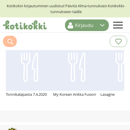
Kotikokin kirjautuminen uudistui! Päivitä Alma-tunnuksesi Kotikokki-
tunnukseen täällä
Kirjaudu
ETUSIVU
Suosittelemme myös
RESEPTIHAKU
RUOKATEEMAT
KESKUSTELUT
KOTIKOKIT
Tonnikalapasta 7.4.2020
My Korean Ankka Fusion
Lasagne