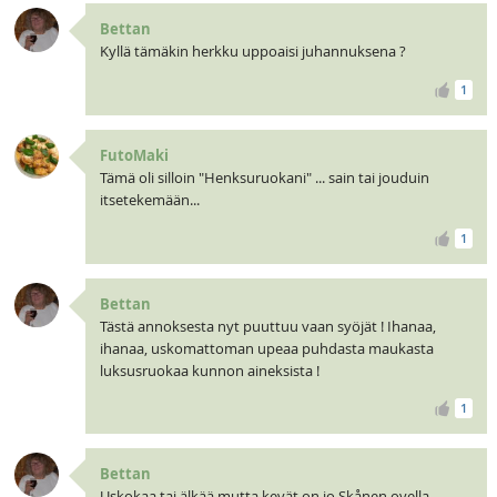
Bettan
Kyllä tämäkin herkku uppoaisi juhannuksena ?
1
FutoMaki
Tämä oli silloin "Henksuruokani" ... sain tai jouduin
itsetekemään...
1
Bettan
Tästä annoksesta nyt puuttuu vaan syöjät ! Ihanaa,
ihanaa, uskomattoman upeaa puhdasta maukasta
luksusruokaa kunnon aineksista !
1
Bettan
Uskokaa tai älkää mutta kevät on jo Skånen ovella,