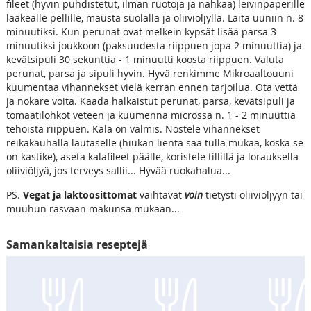
fileet (hyvin puhdistetut, ilman ruotoja ja nahkaa) leivinpaperille
laakealle pellille, mausta suolalla ja oliiviöljyllä. Laita uuniin n. 8
minuutiksi. Kun perunat ovat melkein kypsät lisää parsa 3
minuutiksi joukkoon (paksuudesta riippuen jopa 2 minuuttia) ja
kevätsipuli 30 sekunttia - 1 minuutti koosta riippuen. Valuta
perunat, parsa ja sipuli hyvin. Hyvä renkimme Mikroaaltouuni
kuumentaa vihannekset vielä kerran ennen tarjoilua. Ota vettä
ja nokare voita. Kaada halkaistut perunat, parsa, kevätsipuli ja
tomaatilohkot veteen ja kuumenna microssa n. 1 - 2 minuuttia
tehoista riippuen. Kala on valmis. Nostele vihannekset
reikäkauhalla lautaselle (hiukan lientä saa tulla mukaa, koska se
on kastike), aseta kalafileet päälle, koristele tillillä ja lorauksella
oliiviöljyä, jos terveys sallii... Hyvää ruokahalua...
PS.
Vegat ja laktoosittomat
vaihtavat
voin
tietysti oliiviöljyyn tai
muuhun rasvaan makunsa mukaan...
Samankaltaisia reseptejä