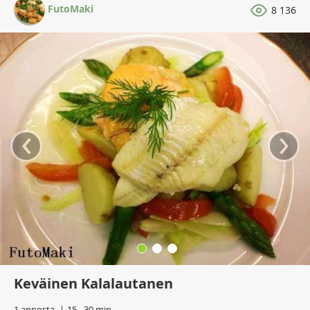
FutoMaki
8 136
‹
›
Keväinen Kalalautanen
1 annosta
15 - 30 min