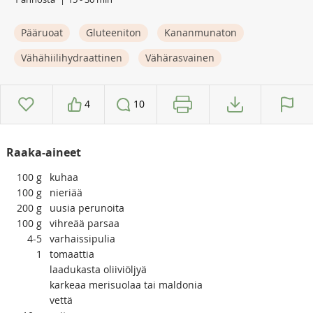
Pääruoat
Gluteeniton
Kananmunaton
Vähähiilihydraattinen
Vähärasvainen
4
10
Raaka-aineet
100
g
kuhaa
100
g
nieriää
200
g
uusia perunoita
100
g
vihreää parsaa
4-5
varhaissipulia
1
tomaattia
laadukasta oliiviöljyä
karkeaa merisuolaa tai maldonia
vettä