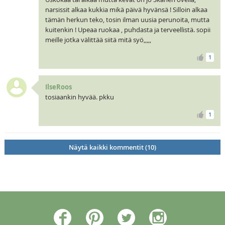
narsissit alkaa kukkia mikä päivä hyvänsä ! Silloin alkaa
tämän herkun teko, tosin ilman uusia perunoita, mutta
kuitenkin ! Upeaa ruokaa , puhdasta ja terveellistä. sopii
meille jotka välittää siitä mitä syö,,,,,
1
IlseRoos
tosiaankin hyvää. pkku
1
Näytä kaikki kommentit (10)