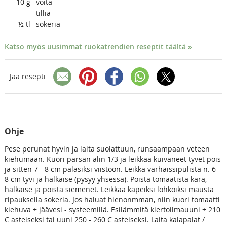
10
g
voita
tilliä
½
tl
sokeria
Katso myös uusimmat ruokatrendien reseptit täältä »
Jaa resepti
Ohje
Pese perunat hyvin ja laita suolattuun, runsaampaan veteen
kiehumaan. Kuori parsan alin 1/3 ja leikkaa kuivaneet tyvet pois
ja sitten 7 - 8 cm palasiksi viistoon. Leikka varhaissipulista n. 6 -
8 cm tyvi ja halkaise (pysyy yhsessä). Poista tomaatista kara,
halkaise ja poista siemenet. Leikkaa kapeiksi lohkoiksi mausta
ripauksella sokeria. Jos haluat hienonmman, niin kuori tomaatti
kiehuva + jäävesi - systeemillä. Esilämmitä kiertoilmauuni + 210
C asteiseksi tai uuni 250 - 260 C asteiseksi. Laita kalapalat /