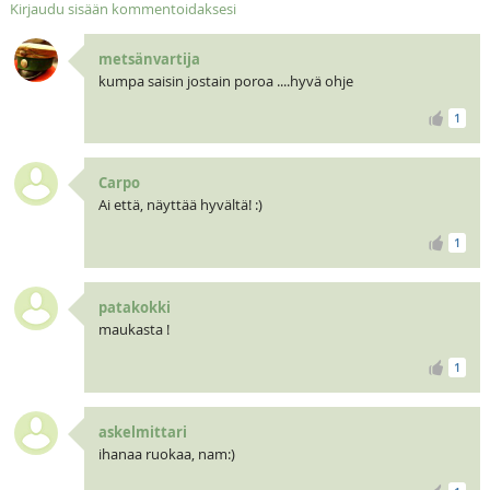
Kirjaudu sisään kommentoidaksesi
metsänvartija
kumpa saisin jostain poroa ....hyvä ohje
1
Carpo
Ai että, näyttää hyvältä! :)
1
patakokki
maukasta !
1
askelmittari
ihanaa ruokaa, nam:)