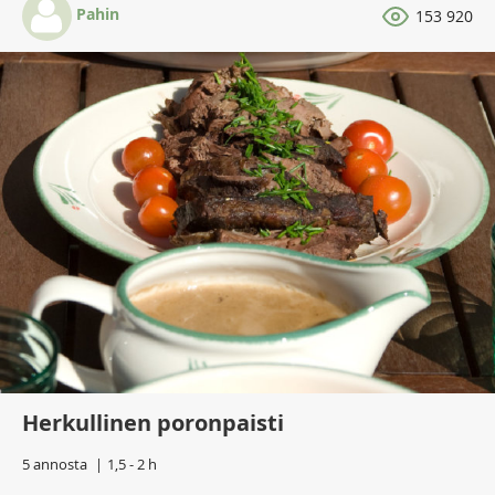
Pahin
153 920
Herkullinen poronpaisti
5 annosta
1,5 - 2 h