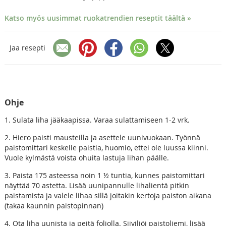
Katso myös uusimmat ruokatrendien reseptit täältä »
Jaa resepti
Ohje
1. Sulata liha jääkaapissa. Varaa sulattamiseen 1-2 vrk.
2. Hiero paisti mausteilla ja asettele uunivuokaan. Työnnä
paistomittari keskelle paistia, huomio, ettei ole luussa kiinni.
Vuole kylmästä voista ohuita lastuja lihan päälle.
3. Paista 175 asteessa noin 1 ½ tuntia, kunnes paistomittari
näyttää 70 astetta. Lisää uunipannulle lihalientä pitkin
paistamista ja valele lihaa sillä joitakin kertoja paiston aikana
(takaa kaunnin paistopinnan)
4. Ota liha uunista ja peitä foliolla. Siiviliöi paistoliemi, lisää