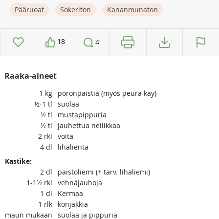
Pääruoat
Sokeriton
Kananmunaton
18
4
Raaka-aineet
1
kg
poronpaistia (myös peura käy)
½-1
tl
suolaa
½
tl
mustapippuria
½
tl
jauhettua neilikkaa
2
rkl
voita
4
dl
lihalientä
Kastike:
2
dl
paistoliemi (+ tarv. lihaliemi)
1-1½
rkl
vehnäjauhoja
1
dl
Kermaa
1
rlk
konjakkia
maun mukaan
suolaa ja pippuria