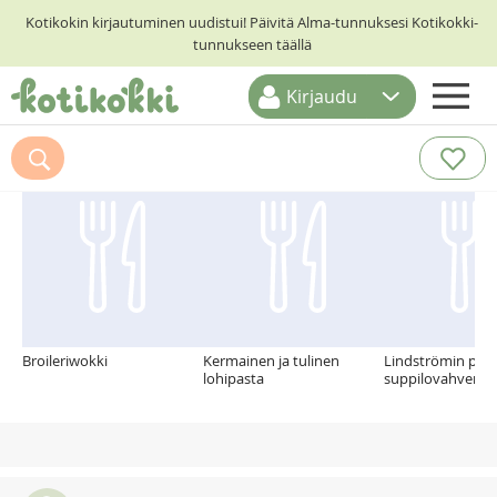
Kotikokin kirjautuminen uudistui! Päivitä Alma-tunnuksesi Kotikokki-
tunnukseen täällä
Kirjaudu
ETUSIVU
Suosittelemme myös
RESEPTIHAKU
RUOKATEEMAT
KESKUSTELUT
KOTIKOKIT
Broileriwokki
Kermainen ja tulinen
Lindströmin pihvi
lohipasta
suppilovahverok