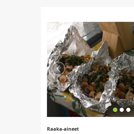
‹
Raaka-aineet