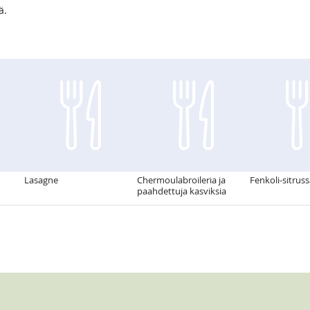
ä.
Lasagne
Chermoulabroileria ja
Fenkoli-sitruss
paahdettuja kasviksia