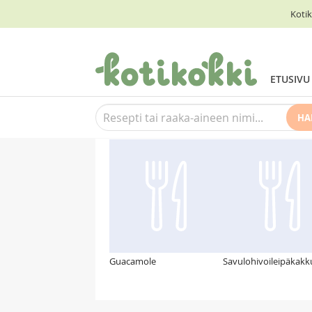
Kotik
ETUSIVU
HA
Suosittelemme myös
Guacamole
Savulohivoileipäkakk