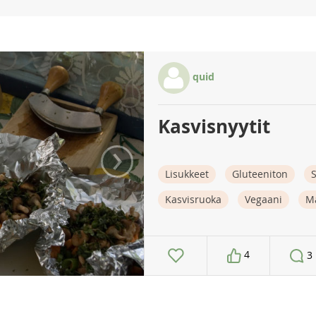
quid
Kasvisnyytit
›
Lisukkeet
Gluteeniton
S
Kasvisruoka
Vegaani
M
4
3