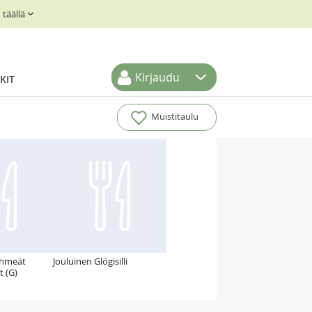
täällä
Kirjaudu
KIT
Muistitaulu
ehmeät
Jouluinen Glögisilli
 (G)