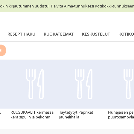
okin kirjautuminen uudistui! Päivitä Alma-tunnuksesi Kotikokki-tunnukseen 
RESEPTIHAKU
RUOKATEEMAT
KESKUSTELUT
KOTIKO
E
u
RUUSUKAALIT kermassa
Täytetytyt Paprikat
Hunajaisen p
kera sipulin ja pekonin
jauhelihalla
puurosämpylät