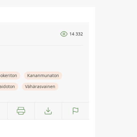
14 332
okeriton
Kananmunaton
aidoton
Vähärasvainen