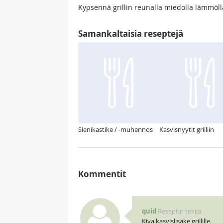
Kypsennä grillin reunalla miedolla lämmöll
Samankaltaisia reseptejä
Sienikastike / -muhennos
Kasvisnyytit grilliin
Kommentit
quid
Reseptin tekijä
Kiva kasvislisäke grillille.