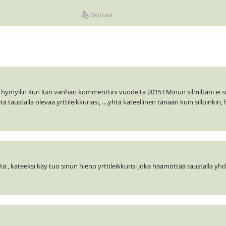
Seuraa
hymyilin kun luin vanhan kommenttini vuodelta 2015 ! Minun silmiltäni ei sii
ä taustalla olevaa yrttileikkuriasi, ....yhtä kateellinen tänään kuin silloinkin
itä , kateeksi käy tuo sinun hieno yrttileikkurisi joka häämöttää taustalla yh