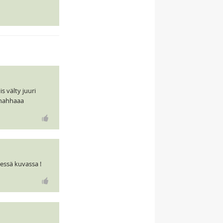
s välty juuri
, hahhaaa
dessä kuvassa !