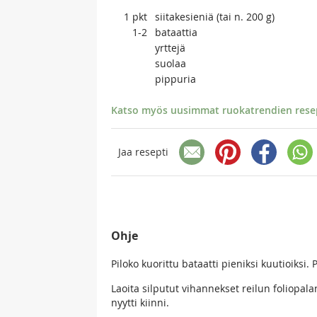
1
pkt
siitakesieniä (tai n. 200 g)
1-2
bataattia
yrttejä
suolaa
pippuria
Katso myös uusimmat ruokatrendien resept
Jaa resepti
Ohje
Piloko kuorittu bataatti pieniksi kuutioiksi. P
Laoita silputut vihannekset reilun foliopalan
nyytti kiinni.