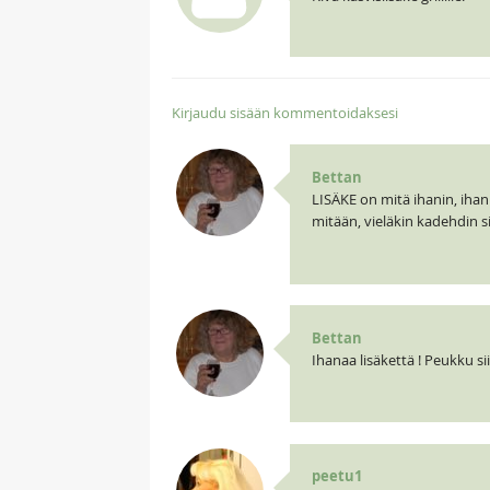
Kirjaudu sisään kommentoidaksesi
Bettan
LISÄKE on mitä ihanin, ihan 
mitään, vieläkin kadehdin sit
Bettan
Ihanaa lisäkettä ! Peukku si
peetu1