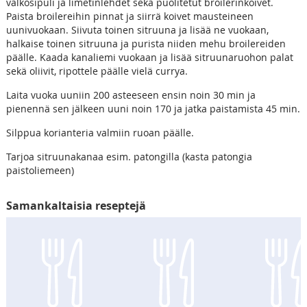
valkosipuli ja limetinlehdet sekä puolitetut broilerinkoivet.
Paista broilereihin pinnat ja siirrä koivet mausteineen
uunivuokaan. Siivuta toinen sitruuna ja lisää ne vuokaan,
halkaise toinen sitruuna ja purista niiden mehu broilereiden
päälle. Kaada kanaliemi vuokaan ja lisää sitruunaruohon palat
sekä oliivit, ripottele päälle vielä currya.
Laita vuoka uuniin 200 asteeseen ensin noin 30 min ja
pienennä sen jälkeen uuni noin 170 ja jatka paistamista 45 min.
Silppua korianteria valmiin ruoan päälle.
Tarjoa sitruunakanaa esim. patongilla (kasta patongia
paistoliemeen)
Samankaltaisia reseptejä