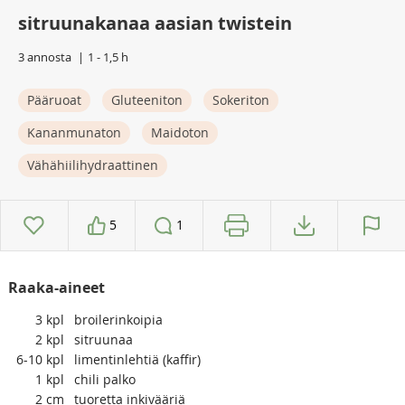
sitruunakanaa aasian twistein
3 annosta
1 - 1,5 h
Pääruoat
Gluteeniton
Sokeriton
Kananmunaton
Maidoton
Vähähiilihydraattinen
5
1
Raaka-aineet
3
kpl
broilerinkoipia
2
kpl
sitruunaa
6-10
kpl
limentinlehtiä (kaffir)
1
kpl
chili palko
2
cm
tuoretta inkivääriä