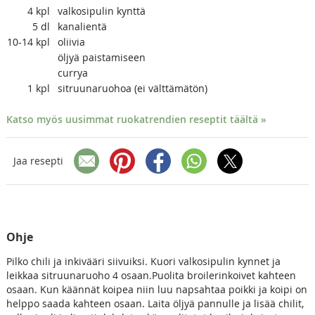
4
kpl
valkosipulin kynttä
5
dl
kanalientä
10-14
kpl
oliivia
öljyä paistamiseen
currya
1
kpl
sitruunaruohoa (ei välttämätön)
Katso myös uusimmat ruokatrendien reseptit täältä »
Jaa resepti
Ohje
Pilko chili ja inkivääri siivuiksi. Kuori valkosipulin kynnet ja
leikkaa sitruunaruoho 4 osaan.Puolita broilerinkoivet kahteen
osaan. Kun käännät koipea niin luu napsahtaa poikki ja koipi on
helppo saada kahteen osaan. Laita öljyä pannulle ja lisää chilit,