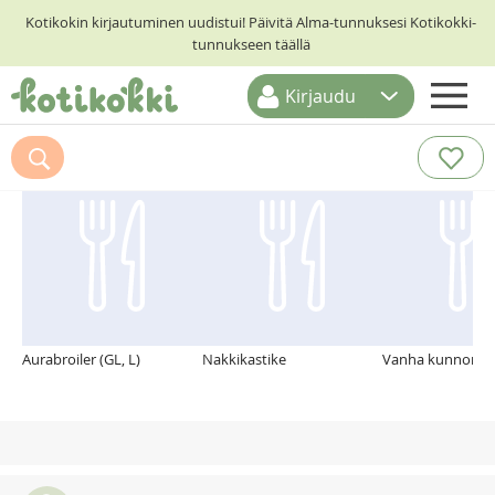
Kotikokin kirjautuminen uudistui! Päivitä Alma-tunnuksesi Kotikokki-
tunnukseen täällä
Kirjaudu
ETUSIVU
Suosittelemme myös
RESEPTIHAKU
RUOKATEEMAT
KESKUSTELUT
KOTIKOKIT
Aurabroiler (GL, L)
Nakkikastike
Vanha kunnon kaa