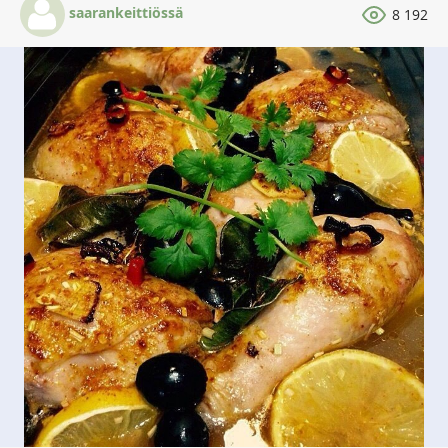
saarankeittiössä
8 192