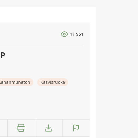
11 951
:P
Kananmunaton
Kasvisruoka