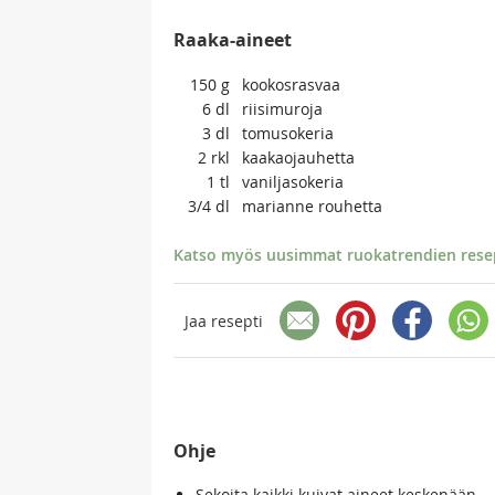
Raaka-aineet
150
g
kookosrasvaa
6
dl
riisimuroja
3
dl
tomusokeria
2
rkl
kaakaojauhetta
1
tl
vaniljasokeria
3/4
dl
marianne rouhetta
Katso myös uusimmat ruokatrendien resept
Jaa resepti
Ohje
Sekoita kaikki kuivat aineet keskenään.