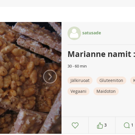
satusade
Marianne namit 
30 - 60 min
›
Jälkiruoat
Gluteeniton
Vegaani
Maidoton
3
1