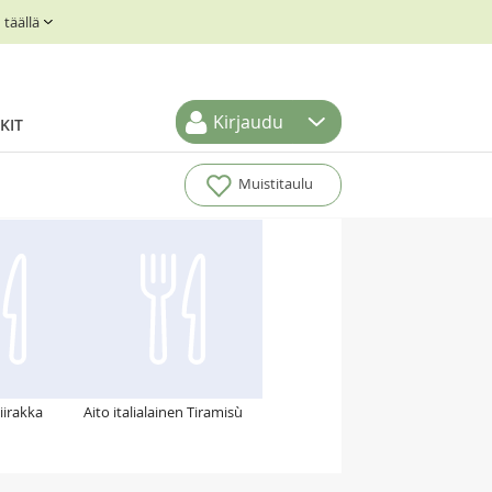
täällä
Kirjaudu
KIT
Muistitaulu
irakka
Aito italialainen Tiramisù