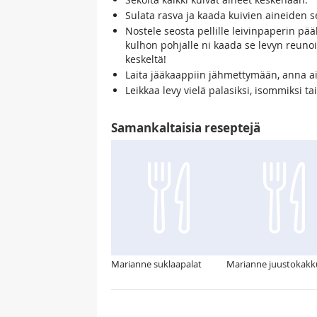
Sulata rasva ja kaada kuivien aineiden s
Nostele seosta pellille leivinpaperin pääl
kulhon pohjalle ni kaada se levyn reunoil
keskeltä!
Laita jääkaappiin jähmettymään, anna ain
Leikkaa levy vielä palasiksi, isommiksi t
Samankaltaisia reseptejä
Marianne suklaapalat
Marianne juustokakk