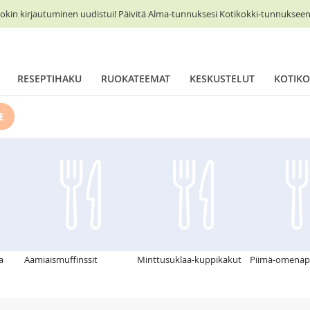
okin kirjautuminen uudistui! Päivitä Alma-tunnuksesi Kotikokki-tunnukseen 
RESEPTIHAKU
RUOKATEEMAT
KESKUSTELUT
KOTIKO
E
a
Aamiaismuffinssit
Minttusuklaa-kuppikakut
Piimä-omenapi