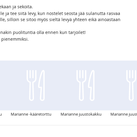
ekaan ja sekoita.
le ja tee siitä levy, kun nostelet seosta jää sulanutta rasvaa
le, silloin se sitoo myös sieltä levyä yhteen eikä ainoastaan
akin puolituntia olla ennen kun tarjoilet!
ai pienemmiksi.
u
Marianne -kääretorttu
Marianne juustokakku
Marianne juu