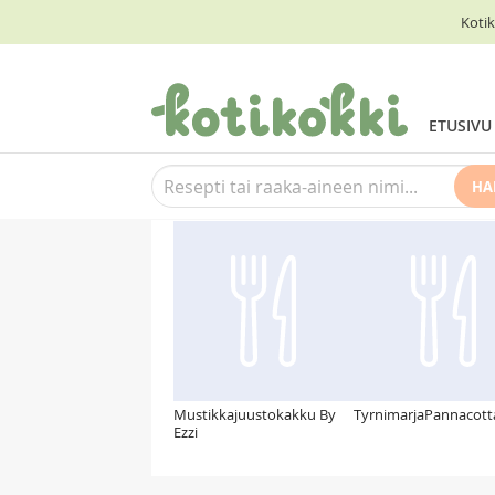
Kotik
ETUSIVU
HA
Suosittelemme myös
Mustikkajuustokakku By
TyrnimarjaPannacott
Ezzi