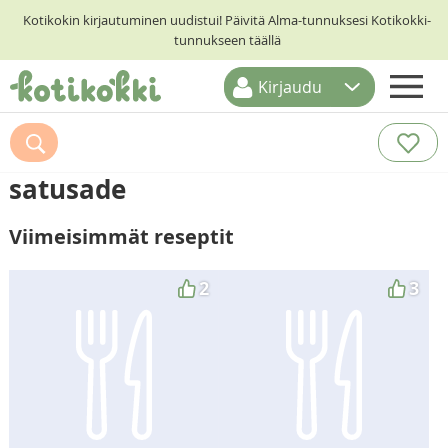
Kotikokin kirjautuminen uudistui! Päivitä Alma-tunnuksesi Kotikokki-
tunnukseen täällä
Kirjaudu
ETUSIVU
RESEPTIHAKU
satusade
RUOKATEEMAT
Viimeisimmät reseptit
KESKUSTELUT
KOTIKOKIT
2
3