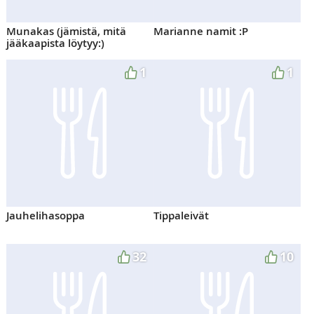
Munakas (jämistä, mitä
Marianne namit :P
jääkaapista löytyy:)
1
1
Jauhelihasoppa
Tippaleivät
32
10