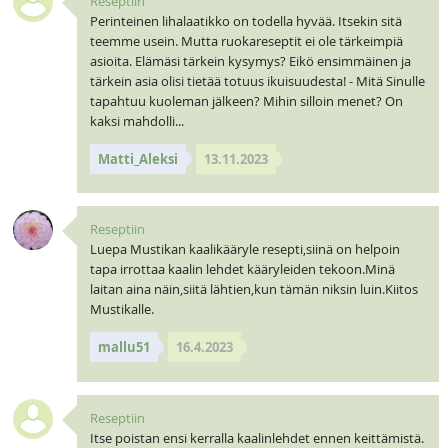
Reseptiin
Perinteinen lihalaatikko on todella hyvää. Itsekin sitä
teemme usein. Mutta ruokareseptit ei ole tärkeimpiä
asioita. Elämäsi tärkein kysymys? Eikö ensimmäinen ja
tärkein asia olisi tietää totuus ikuisuudesta! - Mitä Sinulle
tapahtuu kuoleman jälkeen? Mihin silloin menet? On
kaksi mahdolli...
Matti_Aleksi
13.11.2023
Reseptiin
Luepa Mustikan kaalikääryle resepti,siinä on helpoin
tapa irrottaa kaalin lehdet kääryleiden tekoon.Minä
laitan aina näin,siitä lähtien,kun tämän niksin luin.Kiitos
Mustikalle.
mallu51
16.4.2023
Reseptiin
Itse poistan ensi kerralla kaalinlehdet ennen keittämistä.