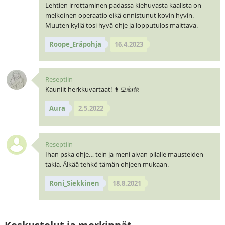
Lehtien irrottaminen padassa kiehuvasta kaalista on
melkoinen operaatio eikä onnistunut kovin hyvin.
Muuten kyllä tosi hyvä ohje ja lopputulos maittava.
Roope_Eräpohja
16.4.2023
Reseptiin
Kauniit herkkuvartaat! 👩‍💻👍🌼
Aura
2.5.2022
Reseptiin
Ihan pska ohje… tein ja meni aivan pilalle mausteiden
takia. Älkää tehkö tämän ohjeen mukaan.
Roni_Siekkinen
18.8.2021