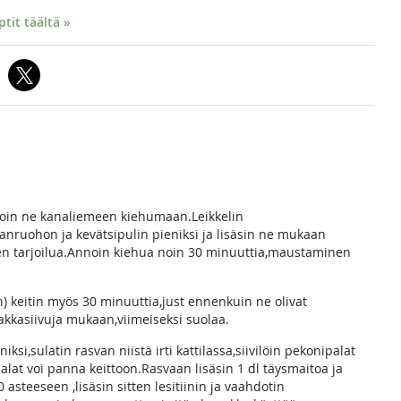
it täältä »
aitoin ne kanaliemeen kiehumaan.Leikkelin
nanruohon ja kevätsipulin pieniksi ja lisäsin ne mukaan
en tarjoilua.Annoin kiehua noin 30 minuuttia,maustaminen
n) keitin myös 30 minuuttia,just ennenkuin ne olivat
sakkasiivuja mukaan,viimeiseksi suolaa.
ksi,sulatin rasvan niistä irti kattilassa,siivilöin pekonipalat
alat voi panna keittoon.Rasvaan lisäsin 1 dl täysmaitoa ja
asteeseen ,lisäsin sitten lesitiinin ja vaahdotin