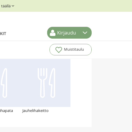
täällä
Kirjaudu
KIT
Muistitaulu
lihapata
Jauhelihakeitto