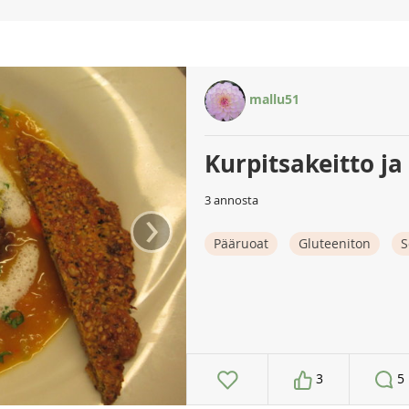
mallu51
Kurpitsakeitto j
3 annosta
›
Pääruoat
Gluteeniton
S
3
5