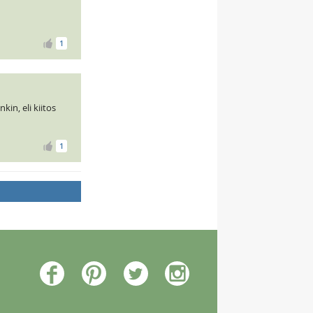
1
in, eli kiitos
1