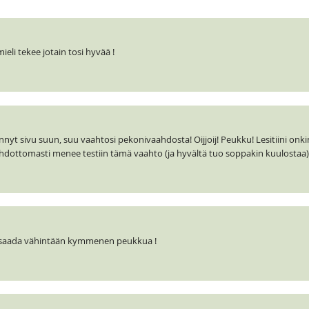
li tekee jotain tosi hyvää !
t sivu suun, suu vaahtosi pekonivaahdosta! Oijjoij! Peukku! Lesitiini onki
hdottomasti menee testiin tämä vaahto (ja hyvältä tuo soppakin kuulostaa
si saada vähintään kymmenen peukkua !