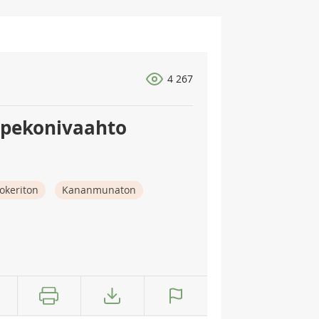
4 267
a pekonivaahto
okeriton
Kananmunaton