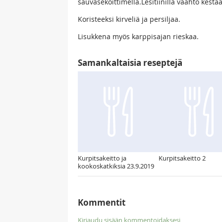
sauvasekoittimella.Lesitiinillä vaahto kest
Koristeeksi kirveliä ja persiljaa.
Lisukkena myös karppisajan rieskaa.
Samankaltaisia reseptejä
Kurpitsakeitto ja
Kurpitsakeitto 2
kookoskatkiksia 23.9.2019
Kommentit
Kirjaudu sisään kommentoidaksesi