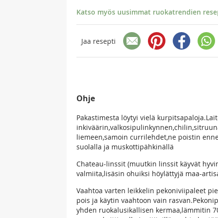
Katso myös uusimmat ruokatrendien resept
Jaa resepti
Ohje
Pakastimesta löytyi vielä kurpitsapaloja.L
inkiväärin,valkosipulinkynnen,chilin,sitruu
liemeen,samoin currilehdet,ne poistin enn
suolalla ja muskottipähkinällä
Chateau-linssit (muutkin linssit käyvät hyvi
valmiita,lisäsin ohuiksi höylättyjä maa-arti
Vaahtoa varten leikkelin pekoniviipaleet pieni
pois ja käytin vaahtoon vain rasvan.Pekonip
yhden ruokalusikallisen kermaa,lämmitin 70 