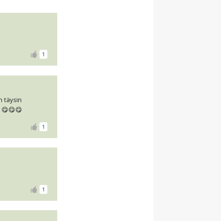
1
n täysin
) 😋😋😋
1
1