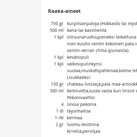
Raaka-aineet
750
gr
kurpitsanpaloja (Hokkaido tai mys
500
ml
kana-tai kasvilientä
1
kpl
sitruunaruoho,pieneksi leikattuna
noin kuutio sentin kokoinen pala i
sentin verran chiliä (punaista)
1
kpl
kevätsipuli
1
kpl
valkosipulinkynsi
suolaa,muskottipähkinää,kolme le
Lisukkeeksi:
150
gr
chateau-linssejä,pala maa-artisok
300
ml
keitinvettä,suola vasta kun linssit 
Pekonivaahto:
4
siivua pekonia
1
dl
täysimaitoa
1
rkl
kermaa
2
gr
luomu-lesitiiniä
kirveliä,persiljaa