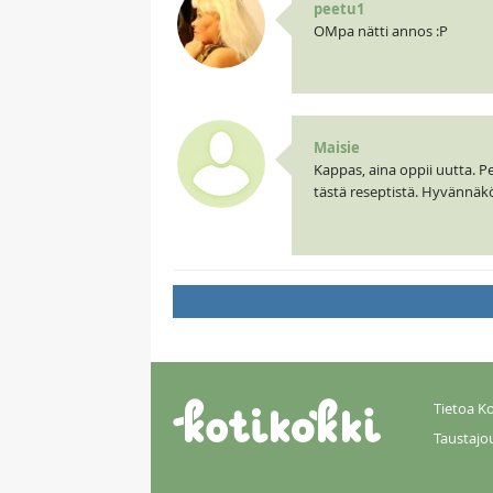
peetu1
OMpa nätti annos :P
Maisie
Kappas, aina oppii uutta. Pe
tästä reseptistä. Hyvännäk
Tietoa Ko
Taustajo