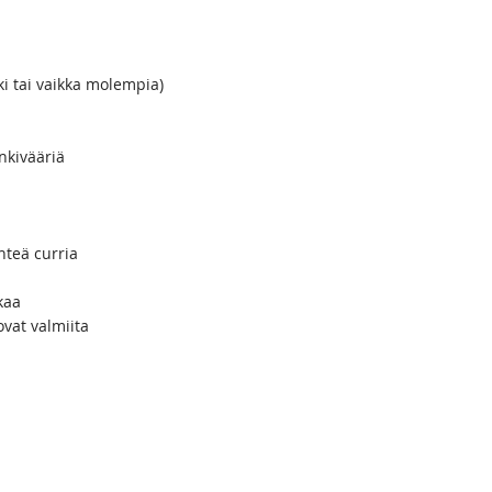
ki tai vaikka molempia)
nkivääriä
hteä curria
kaa
ovat valmiita