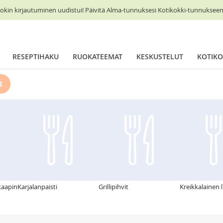
okin kirjautuminen uudistui! Päivitä Alma-tunnuksesi Kotikokki-tunnukseen 
RESEPTIHAKU
RUOKATEEMAT
KESKUSTELUT
KOTIKO
E
kaapin
Karjalanpaisti
Grillipihvit
Kreikkalainen 