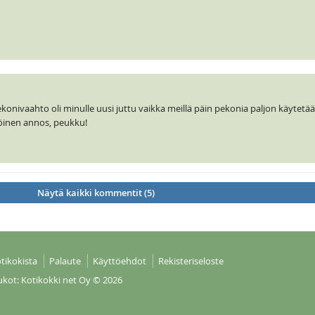
konivaahto oli minulle uusi juttu vaikka meillä päin pekonia paljon käytetäänk
öinen annos, peukku!
Näytä kaikki kommentit (5)
tikokista
Palaute
Käyttöehdot
Rekisteriseloste
ukot: Kotikokki net Oy
© 2026