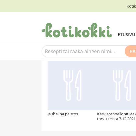
Kotik
ETUSIVU
HA
Suosittelemme myös
Jauheliha paistos
Kasviscannellonit jää
tarvikkeista 7.12.2021