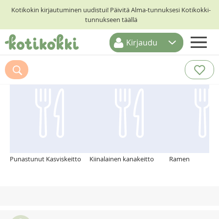
Kotikokin kirjautuminen uudistui! Päivitä Alma-tunnuksesi Kotikokki-
tunnukseen täällä
Kirjaudu
ETUSIVU
Suosittelemme myös
RESEPTIHAKU
RUOKATEEMAT
KESKUSTELUT
KOTIKOKIT
Punastunut Kasviskeitto
Kiinalainen kanakeitto
Ramen