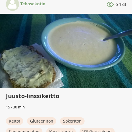
Tehosekotin
6 183
Juusto-linssikeitto
15 - 30 min
Keitot
Gluteeniton
Sokeriton
Kananmunaton
Kasvisruoka
Vähärasvainen