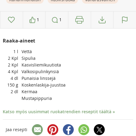
1
1
Raaka-aineet
1
l
Vettä
2
Kpl
Sipulia
2
Kpl
Kasvisliemikuutiota
4
Kpl
Valkosipulinkynsiä
4
dl
Punaisia linssejä
150
g
Koskenlaskija-juustoa
2
dl
Kermaa
Mustapippuria
Katso myös uusimmat ruokatrendien reseptit täältä »
Jaa resepti