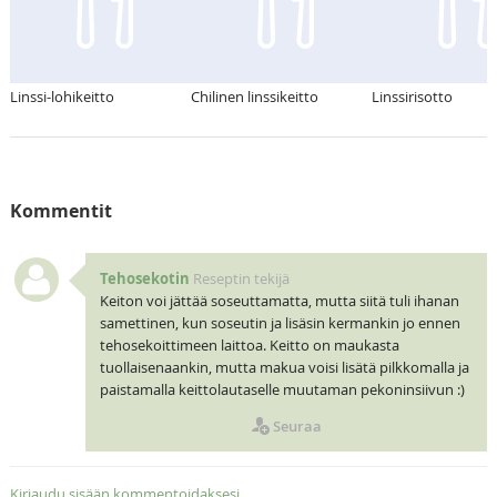
Linssi-lohikeitto
Chilinen linssikeitto
Linssirisotto
Kommentit
Tehosekotin
Reseptin tekijä
Keiton voi jättää soseuttamatta, mutta siitä tuli ihanan
samettinen, kun soseutin ja lisäsin kermankin jo ennen
tehosekoittimeen laittoa. Keitto on maukasta
tuollaisenaankin, mutta makua voisi lisätä pilkkomalla ja
paistamalla keittolautaselle muutaman pekoninsiivun :)
Seuraa
Kirjaudu sisään kommentoidaksesi