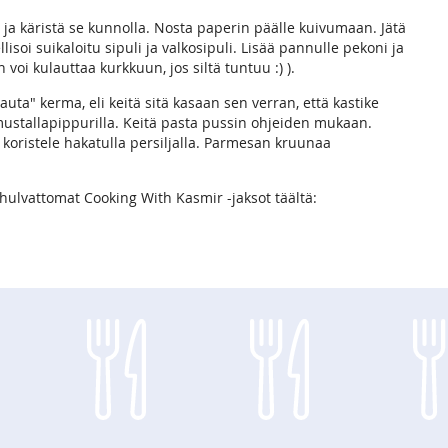
a käristä se kunnolla. Nosta paperin päälle kuivumaan. Jätä
isoi suikaloitu sipuli ja valkosipuli. Lisää pannulle pekoni ja
 voi kulauttaa kurkkuun, jos siltä tuntuu :) ).
uta" kerma, eli keitä sitä kasaan sen verran, että kastike
ustallapippurilla. Keitä pasta pussin ohjeiden mukaan.
 koristele hakatulla persiljalla. Parmesan kruunaa
hulvattomat Cooking With Kasmir -jaksot täältä: