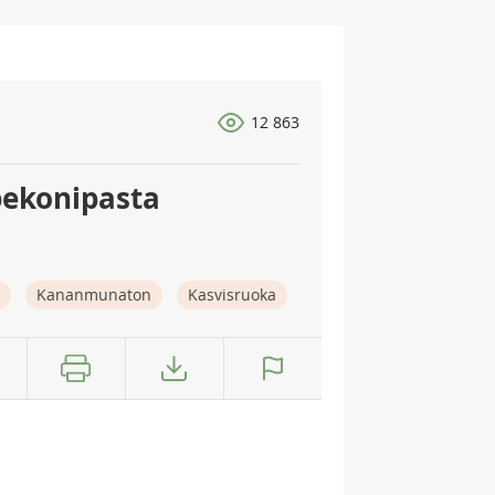
12 863
pekonipasta
Kananmunaton
Kasvisruoka