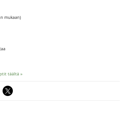
un mukaan)
taa
it täältä »