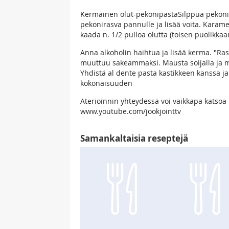
Kermainen olut-pekonipastaSilppua pekoni j
pekonirasva pannulle ja lisää voita. Karamell
kaada n. 1/2 pulloa olutta (toisen puolikkaan
Anna alkoholin haihtua ja lisää kerma. "Rasa
muuttuu sakeammaksi. Mausta soijalla ja m
Yhdistä al dente pasta kastikkeen kanssa ja
kokonaisuuden
Aterioinnin yhteydessä voi vaikkapa katsoa 
www.youtube.com/jookjointtv
Samankaltaisia reseptejä