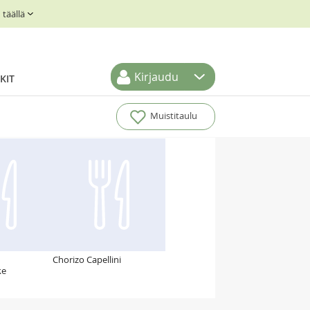
täällä
Kirjaudu
KIT
Muistitaulu
Chorizo Capellini
ke