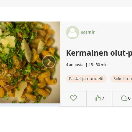
Kasmir
Kermainen olut-
›
4 annosta
15 - 30 min
Pastat ja nuudelit
Sokeriton
7
0