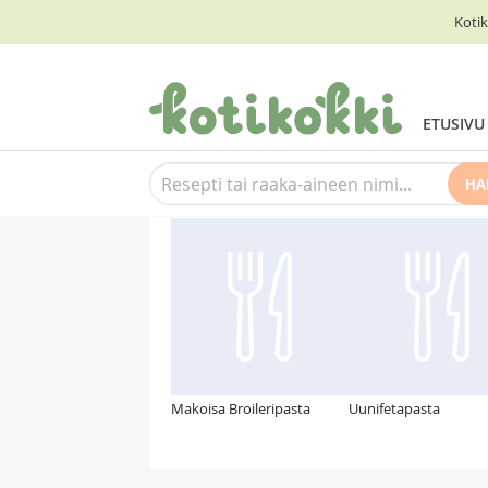
Kotik
ETUSIVU
HA
Suosittelemme myös
Makoisa Broileripasta
Uunifetapasta