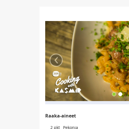
‹
Raaka-aineet
2
pkt
Pekonia