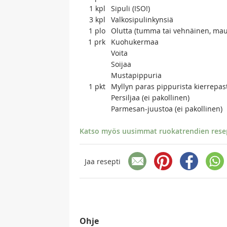
1
kpl
Sipuli (ISO!)
3
kpl
Valkosipulinkynsiä
1
plo
Olutta (tumma tai vehnäinen, ma
1
prk
Kuohukermaa
Voita
Soijaa
Mustapippuria
1
pkt
Myllyn paras pippurista kierrepas
Persiljaa (ei pakollinen)
Parmesan-juustoa (ei pakollinen)
Katso myös uusimmat ruokatrendien resept
Jaa resepti
Ohje