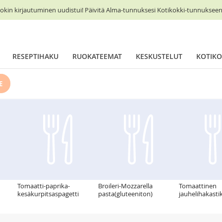
okin kirjautuminen uudistui! Päivitä Alma-tunnuksesi Kotikokki-tunnukseen 
RESEPTIHAKU
RUOKATEEMAT
KESKUSTELUT
KOTIKO
E
Tomaatti-paprika-
Broileri-Mozzarella
Tomaattinen
kesäkurpitsaspagetti
pasta(gluteeniton)
jauhelihakasti