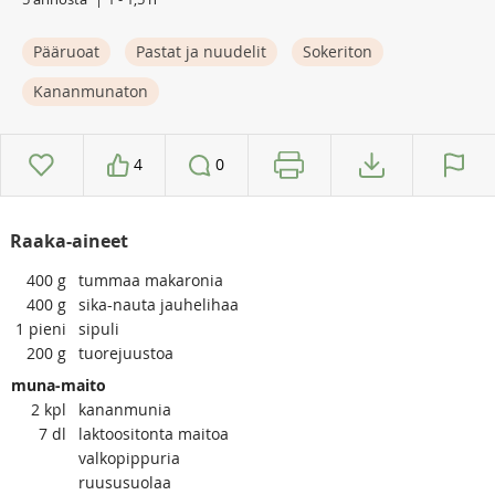
Pääruoat
Pastat ja nuudelit
Sokeriton
Kananmunaton
4
0
Raaka-aineet
400
g
tummaa makaronia
400
g
sika-nauta jauhelihaa
1
pieni
sipuli
200
g
tuorejuustoa
muna-maito
2
kpl
kananmunia
7
dl
laktoositonta maitoa
valkopippuria
ruususuolaa