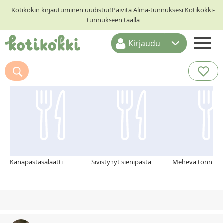
Kotikokin kirjautuminen uudistui! Päivitä Alma-tunnuksesi Kotikokki-
tunnukseen täällä
Kirjaudu
ETUSIVU
Suosittelemme myös
RESEPTIHAKU
RUOKATEEMAT
KESKUSTELUT
KOTIKOKIT
Kanapastasalaatti
Sivistynyt sienipasta
Mehevä tonnikal