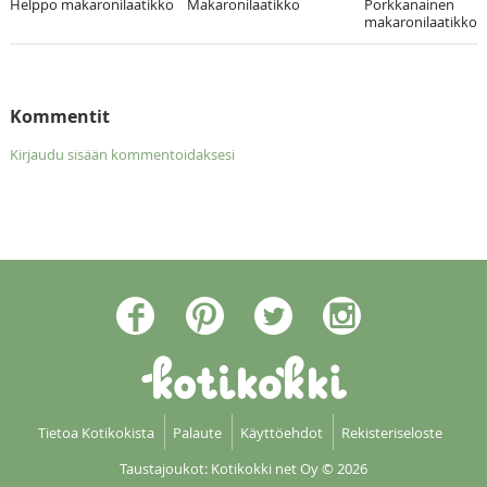
Helppo makaronilaatikko
Makaronilaatikko
Porkkanainen
makaronilaatikko
Kommentit
Kirjaudu sisään kommentoidaksesi
Tietoa Kotikokista
Palaute
Käyttöehdot
Rekisteriseloste
Taustajoukot: Kotikokki net Oy
© 2026