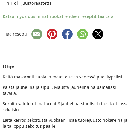
n.1
dl
juustoraastetta
Katso myös uusimmat ruokatrendien reseptit täältä »
Jaa resepti
Ohje
Keitä makaronit suolalla maustetussa vedessä puolikypsiksi
Paista jauheliha ja sipuli. Mausta jauheliha haluamallasi
tavalla.
Sekoita valutetut makaronit&jauheliha-sipulisekoitus kattilassa
sekaisin.
Laita kerros sekoitusta vuokaan, lisää tuorejuusto nokareina ja
laita loppu sekoitus päälle.