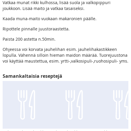
Vatkaa munat rikki kulhossa, lisää suola ja valkopippuri
joukkoon. Lisää maito ja vatkaa tasaiseksi.
Kaada muna-maito vuokaan makaronien päälle.
Ripottele pinnalle juustoraastetta.
Paista 200 astetta n.50min.
Ohjeessa voi korvata jauhelihan esim. jauhelihakastikkeen
lopulla. Vähennä silloin hieman maidon määrää. Tuorejuustona
voi käyttää maustettua, esim. yrtti-,valkosipuli-,ruohosipuli- yms.
Samankaltaisia reseptejä