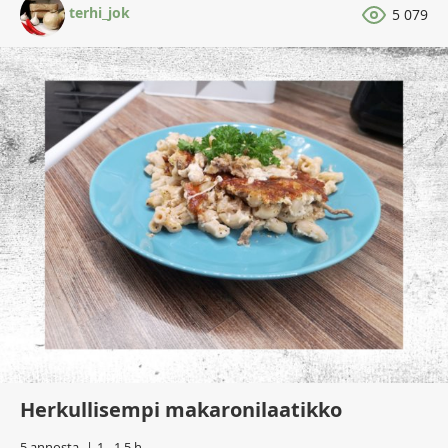
terhi_jok
5 079
Herkullisempi makaronilaatikko
5 annosta
1 - 1,5 h