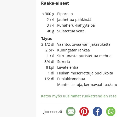
Raaka-aineet
n.300
g
Pipareita
2
rkl
Jauhettua pähkinää
3
rkl
Punaherukkahyytelöä
40
g
Sulatettua voita
Täyte:
2 1/2
dl
Vaahtoutuvaa vaniljakastiketta
2
prk
Kuningatar rahkaa
1
rkl
Sitruunasta puristettua mehua
3/4
dl
Sokeria
8
kpl
Liivatelehtiä
1
dl
Hiukan muserrettuja puolukoita
1/2
dl
Puolukkamehua
Mantelilastuja, kermavaahtoa,kane
Katso myös uusimmat ruokatrendien resept
Jaa resepti