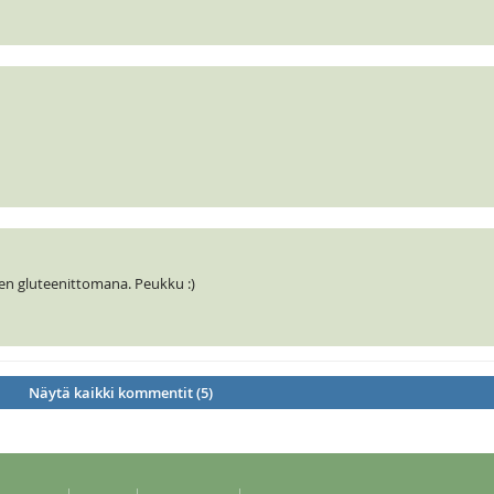
len gluteenittomana. Peukku :)
Näytä kaikki kommentit (5)