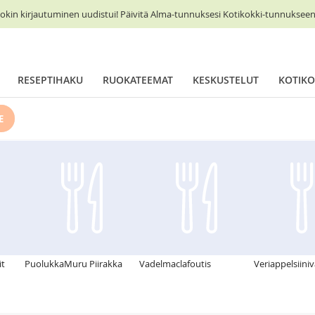
okin kirjautuminen uudistui! Päivitä Alma-tunnuksesi Kotikokki-tunnukseen 
RESEPTIHAKU
RUOKATEEMAT
KESKUSTELUT
KOTIKO
E
it
PuolukkaMuru Piirakka
Vadelmaclafoutis
Veriappelsiini