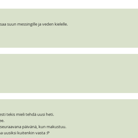
aa suun messingille ja veden kielelle.
ti tekis mieli tehdä uusi heti.
ee.
seuraavana päivänä, kun makustuu.
na uusiksi kuitenkin vasta :P