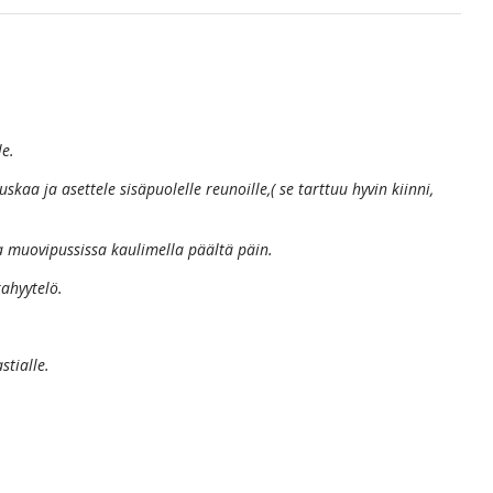
le.
skaa ja asettele sisäpuolelle reunoille,( se tarttuu hyvin kiinni,
a muovipussissa kaulimella päältä päin.
ahyytelö.
stialle.