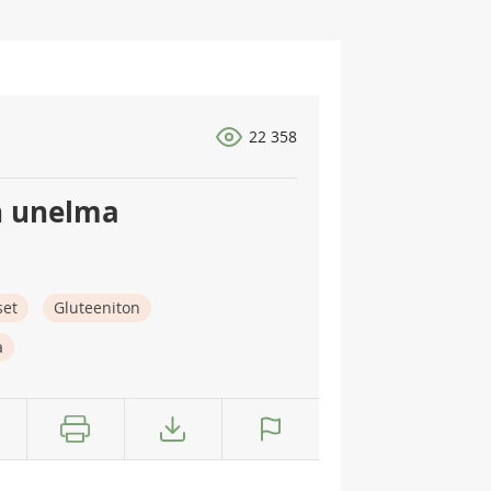
22 358
n unelma
set
Gluteeniton
a