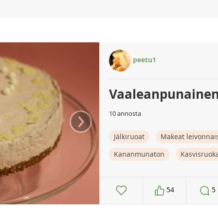
peetu1
Vaaleanpunaine
›
10 annosta
Jälkiruoat
Makeat leivonnai
Kananmunaton
Kasvisruok
54
5