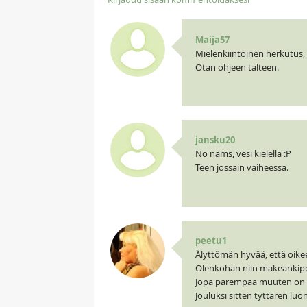
Maija57
Mielenkiintoinen herkutus, s
Otan ohjeen talteen.
jansku20
No nams, vesi kielellä :P
Teen jossain vaiheessa.
peetu1
Älyttömän hyvää, että oikees
Olenkohan niin makeankip
Jopa parempaa muuten on 
Jouluksi sitten tyttären luo