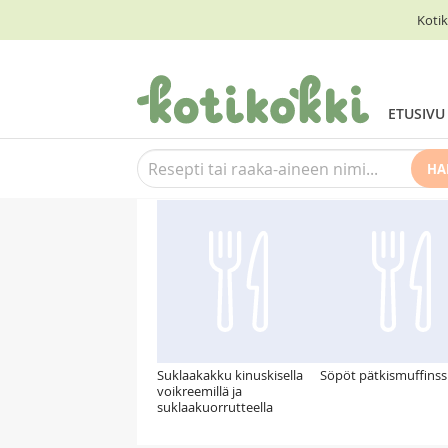
Kotik
ETUSIVU
HA
Suosittelemme myös
Suklaakakku kinuskisella
Söpöt pätkismuffinss
voikreemillä ja
suklaakuorrutteella