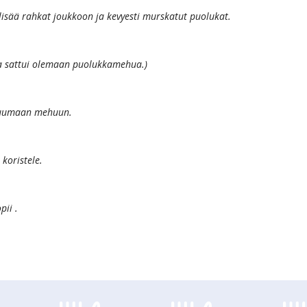
lisää rahkat joukkoon ja kevyesti murskatut puolukat.
a sattui olemaan puolukkamehua.)
ä kuumaan mehuun.
koristele.
ii .