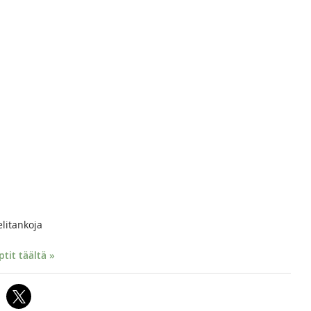
litankoja
it täältä »