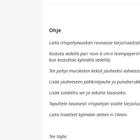
Ohje
Laita irtopohjavuokan reunaosa tarjoiluastial
Kostuta vedellä pari noin 6 cm:n leivinpaperiliu
kun kostuttaa kylmällä vedellä)
Tee pohja murskaten keksit jauheeksi vahvass
Lisää jauheeseen pähkinäjauhe ja punaherukk
Lisää sulatettu voi ja sekoita tasaiseksi.
Taputtele tasaisesti irtopohjan sisälle tarjoilua
Laita liivatteet kylmään veteen n-10min.
Tee täyte: