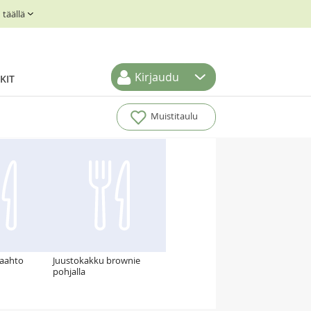
täällä
Kirjaudu
KIT
Muistitaulu
vaahto
Juustokakku brownie
pohjalla