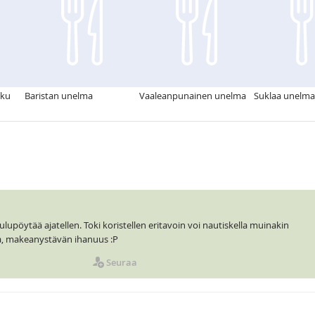
kku
Baristan unelma
Vaaleanpunainen unelma
Suklaa unelma
lupöytää ajatellen. Toki koristellen eritavoin voi nautiskella muinakin
aa, makeanystävän ihanuus :P
Seuraa