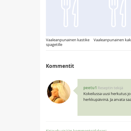
Vaaleanpunainen kastike
Vaaleanpunainen ka
spagetille
Kommentit
peetu1
Reseptin tekijä
Kokeilussa uusi herkutus jou
herkkupäivinä. Ja arvata s
Kirjaudu sisään kommentoidaksesi