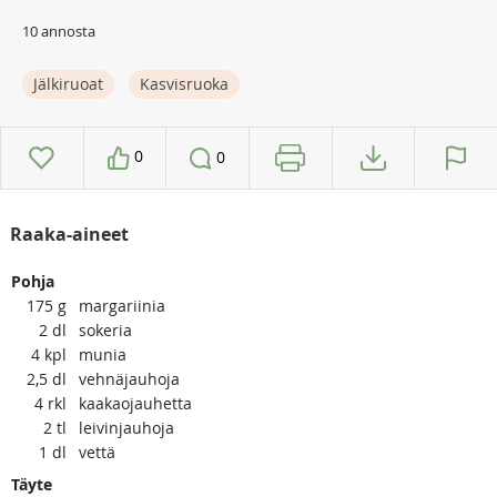
10 annosta
Jälkiruoat
Kasvisruoka
0
0
Raaka-aineet
Pohja
175
g
margariinia
2
dl
sokeria
4
kpl
munia
2,5
dl
vehnäjauhoja
4
rkl
kaakaojauhetta
2
tl
leivinjauhoja
1
dl
vettä
Täyte