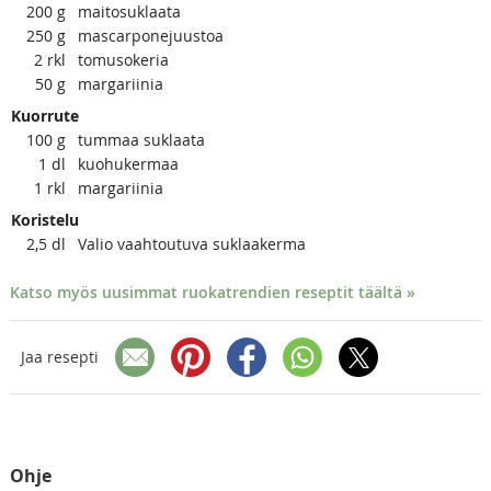
200
g
maitosuklaata
250
g
mascarponejuustoa
2
rkl
tomusokeria
50
g
margariinia
Kuorrute
100
g
tummaa suklaata
1
dl
kuohukermaa
1
rkl
margariinia
Koristelu
2,5
dl
Valio vaahtoutuva suklaakerma
Katso myös uusimmat ruokatrendien reseptit täältä »
Jaa resepti
Ohje