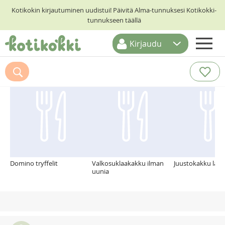
Kotikokin kirjautuminen uudistui! Päivitä Alma-tunnuksesi Kotikokki-
tunnukseen täällä
Kirjaudu
ETUSIVU
Suosittelemme myös
RESEPTIHAKU
RUOKATEEMAT
KESKUSTELUT
KOTIKOKIT
Domino tryffelit
Valkosuklaakakku ilman
Juustokakku lasi
uunia