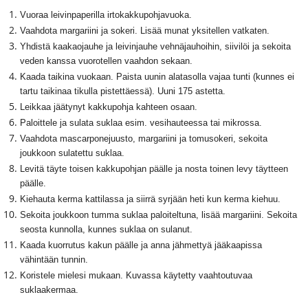
Vuoraa leivinpaperilla irtokakkupohjavuoka.
Vaahdota margariini ja sokeri. Lisää munat yksitellen vatkaten.
Yhdistä kaakaojauhe ja leivinjauhe vehnäjauhoihin, siivilöi ja sekoita
veden kanssa vuorotellen vaahdon sekaan.
Kaada taikina vuokaan. Paista uunin alatasolla vajaa tunti (kunnes ei
tartu taikinaa tikulla pistettäessä). Uuni 175 astetta.
Leikkaa jäätynyt kakkupohja kahteen osaan.
Paloittele ja sulata suklaa esim. vesihauteessa tai mikrossa.
Vaahdota mascarponejuusto, margariini ja tomusokeri, sekoita
joukkoon sulatettu suklaa.
Levitä täyte toisen kakkupohjan päälle ja nosta toinen levy täytteen
päälle.
Kiehauta kerma kattilassa ja siirrä syrjään heti kun kerma kiehuu.
Sekoita joukkoon tumma suklaa paloiteltuna, lisää margariini. Sekoita
seosta kunnolla, kunnes suklaa on sulanut.
Kaada kuorrutus kakun päälle ja anna jähmettyä jääkaapissa
vähintään tunnin.
Koristele mielesi mukaan. Kuvassa käytetty vaahtoutuvaa
suklaakermaa.