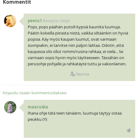
Kommentit
peetu1
Reseptin tekijä
Pops, pops päähän putoili kypsiä kauniita luumuja.
Päätin kokeilla piirasta niistä, vaikka siltäänkin on hyviä
popsia. Käy myös kaupan luumut, ovat varmaan
isompiakin, ei tarvitse niin paljon laittaa. Odotin ,että
kaupassa olis ollut rommi/rusina rahkaa, ei vielä... Se
varmaan sopis hyvin myös täytteeseen. Tässähän on
perusohje pohjalle ja rahkatäyte tuttu ja vakionlainen.
Seuraa
Kirjaudu sisään kommentoidaksesi
maaruska
Ihana ohje tätä teen tänäänn. luumuja täytyy ostaa
peukku (Y)