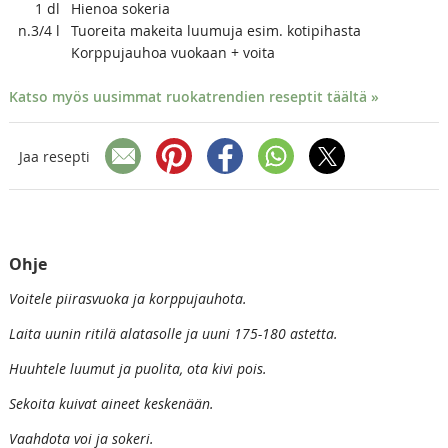
1
dl
Hienoa sokeria
n.3/4
l
Tuoreita makeita luumuja esim. kotipihasta
Korppujauhoa vuokaan + voita
Katso myös uusimmat ruokatrendien reseptit täältä »
Jaa resepti
Ohje
Voitele piirasvuoka ja korppujauhota.
Laita uunin ritilä alatasolle ja uuni 175-180 astetta.
Huuhtele luumut ja puolita, ota kivi pois.
Sekoita kuivat aineet keskenään.
Vaahdota voi ja sokeri.