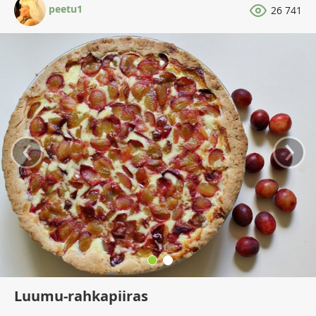
peetu1
26 741
‹
›
Luumu-rahkapiiras