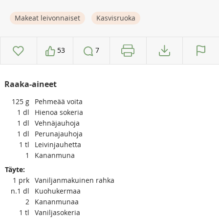
Makeat leivonnaiset
Kasvisruoka
53
7
Raaka-aineet
125
g
Pehmeää voita
1
dl
Hienoa sokeria
1
dl
Vehnäjauhoja
1
dl
Perunajauhoja
1
tl
Leivinjauhetta
1
Kananmuna
Täyte:
1
prk
Vaniljanmakuinen rahka
n.1
dl
Kuohukermaa
2
Kananmunaa
1
tl
Vaniljasokeria