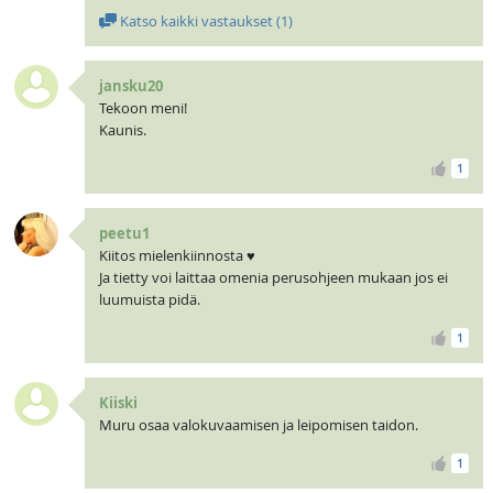
Katso kaikki vastaukset (
1
)
jansku20
Tekoon meni!
Kaunis.
1
peetu1
Kiitos mielenkiinnosta ♥
Ja tietty voi laittaa omenia perusohjeen mukaan jos ei
luumuista pidä.
1
Kiiski
Muru osaa valokuvaamisen ja leipomisen taidon.
1