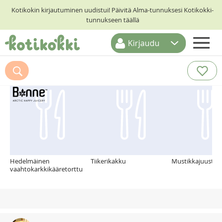
Kotikokin kirjautuminen uudistui! Päivitä Alma-tunnuksesi Kotikokki-
tunnukseen täällä
Kirjaudu
ETUSIVU
Suosittelemme myös
RESEPTIHAKU
RUOKATEEMAT
KESKUSTELUT
KOTIKOKIT
Hedelmäinen
Tiikerikakku
Mustikkajuustok
vaahtokarkkikääretorttu