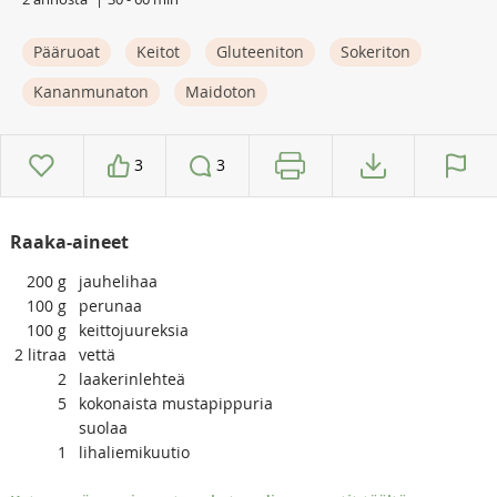
Pääruoat
Keitot
Gluteeniton
Sokeriton
Kananmunaton
Maidoton
3
3
Raaka-aineet
200
g
jauhelihaa
100
g
perunaa
100
g
keittojuureksia
2
litraa
vettä
2
laakerinlehteä
5
kokonaista mustapippuria
suolaa
1
lihaliemikuutio