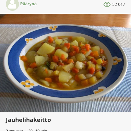
Päärynä
52 017
Jauhelihakeitto
2 annosta
30 - 60 min