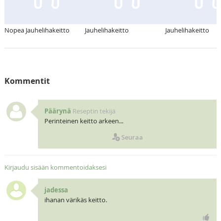
Nopea Jauhelihakeitto
Jauhelihakeitto
Jauhelihakeitto
Kommentit
Päärynä
Reseptin tekijä
Perinteinen keitto arkeen...
Seuraa
Kirjaudu sisään kommentoidaksesi
jadessa
ihanan värikäs keitto.