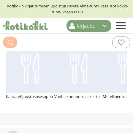
Kotikokin kirjautuminen uudistui! Päivitä Alma-tunnuksesi Kotikokki-
tunnukseen täällä
Kirjaudu
ETUSIVU
Suosittelemme myös
RESEPTIHAKU
RUOKATEEMAT
KESKUSTELUT
KOTIKOKIT
Kantarellijuustososesoppa
Vanha kunnon kaalikeitto
Merellinen kalake