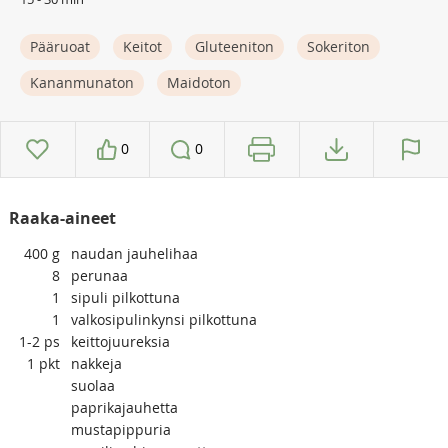
Pääruoat
Keitot
Gluteeniton
Sokeriton
Kananmunaton
Maidoton
0
0
Raaka-aineet
400
g
naudan jauhelihaa
8
perunaa
1
sipuli pilkottuna
1
valkosipulinkynsi pilkottuna
1-2
ps
keittojuureksia
1
pkt
nakkeja
suolaa
paprikajauhetta
mustapippuria