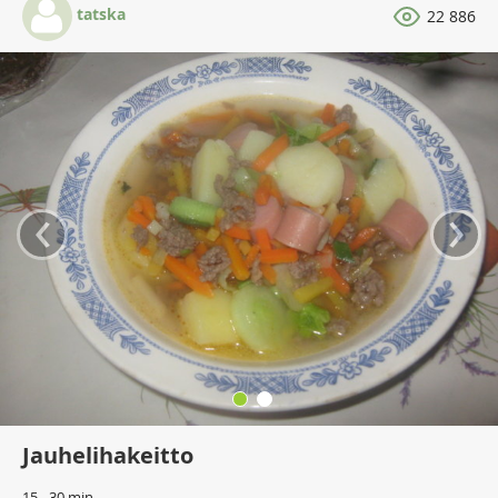
tatska
22 886
‹
›
Jauhelihakeitto
15 - 30 min