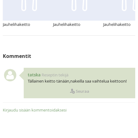
Jauhelihakeitto
Jauhelihakeitto
Jauhelihakeitto
Kommentit
tatska
Reseptin tekijä
Tällainen keitto tänään,nakeilla saa vaihtelua keittoon!
Seuraa
Kirjaudu sisään kommentoidaksesi