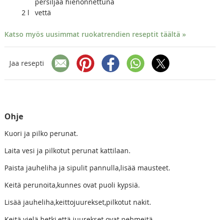
persiljaa hienonnettuna
2
l
vettä
Katso myös uusimmat ruokatrendien reseptit täältä »
Jaa resepti
Ohje
Kuori ja pilko perunat.
Laita vesi ja pilkotut perunat kattilaan.
Paista jauheliha ja sipulit pannulla,lisää mausteet.
Keitä perunoita,kunnes ovat puoli kypsiä.
Lisää jauheliha,keittojuurekset,pilkotut nakit.
Keitä vielä hetki,että juurekset ovat pehmeitä.