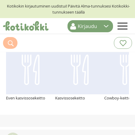
Kotikokin kirjautuminen uudistui! Päivitä Alma-tunnuksesi Kotikokki-
tunnukseen täällä
Kirjaudu
ETUSIVU
Suosittelemme myös
RESEPTIHAKU
RUOKATEEMAT
KESKUSTELUT
KOTIKOKIT
Even kasvissosekeitto
Kasvissosekeitto
Cowboy-keitto