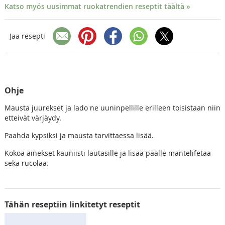
Katso myös uusimmat ruokatrendien reseptit täältä »
Jaa resepti
Ohje
Mausta juurekset ja lado ne uuninpellille erilleen toisistaan niin
etteivät värjäydy.
Paahda kypsiksi ja mausta tarvittaessa lisää.
Kokoa ainekset kauniisti lautasille ja lisää päälle mantelifetaa
sekä rucolaa.
Tähän reseptiin linkitetyt reseptit