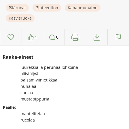
Pääruoat
Gluteeniton
Kananmunaton
Kasvisruoka
1
0
Raaka-aineet
juureksia ja perunaa lohkoina
oliiviöljyä
balsamiviinietikkaa
hunajaa
suolaa
mustapippuria
Päälle:
mantelifetaa
rucolaa