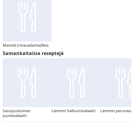
Manteli (/macadamia)feta
Samankaltaisia reseptejä
Savujuustoinen
Lämmin halloumisalaatti
Lämmin perunasala
juuressalaatti