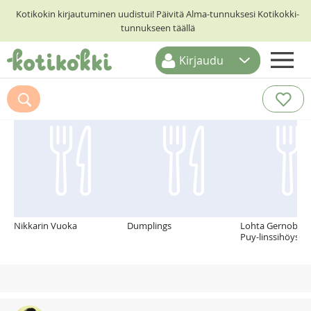
Kotikokin kirjautuminen uudistui! Päivitä Alma-tunnuksesi Kotikokki-
tunnukseen täällä
Kirjaudu
ETUSIVU
Suosittelemme myös
RESEPTIHAKU
RUOKATEEMAT
KESKUSTELUT
KOTIKOKIT
Nikkarin Vuoka
Dumplings
Lohta Gernoblen 
Puy-linssihöystö