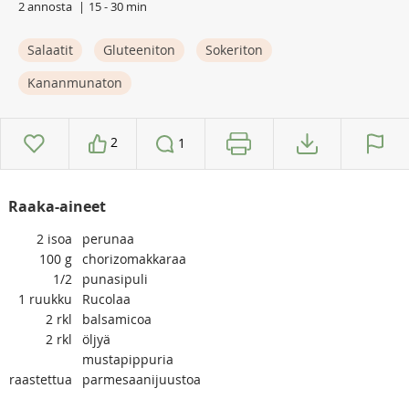
2 annosta
15 - 30 min
Salaatit
Gluteeniton
Sokeriton
Kananmunaton
2
1
Raaka-aineet
2
isoa
perunaa
100
g
chorizomakkaraa
1/2
punasipuli
1
ruukku
Rucolaa
2
rkl
balsamicoa
2
rkl
öljyä
mustapippuria
raastettua
parmesaanijuustoa