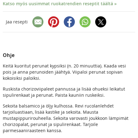
Katso myös uusimmat ruokatrendien reseptit täältä »
Jaa resepti
Ohje
Keitä kuoritut perunat kypsiksi (n. 20 minuuttia). Kaada vesi
pois ja anna perunoiden jäähtyä. Viipaloi perunat sopivan
kokoisiksi paloiksi.
Ruskista chorizoviipaleet pannussa ja lisää ohueksi leikatut
sipulirenkaat ja perunat. Paista kauniin ruskeiksi.
Sekoita balsamico ja öljy kulhossa. Revi rucolanlehdet
tarjoiluastiaan, lisää kastike ja sekoita. Mausta
mustapippurirouheella. Sekoita varovasti joukkoon lämpimät
chorizopalat, perunat ja sipulirenkaat. Tarjoile
parmesaaniraasteen kanssa.