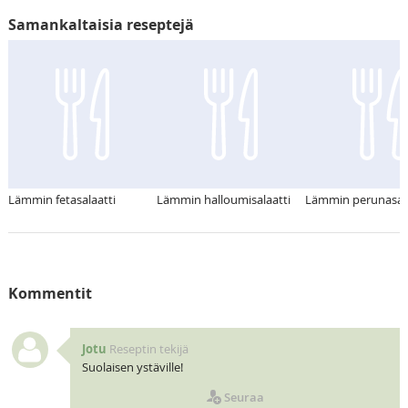
Samankaltaisia reseptejä
Lämmin fetasalaatti
Lämmin halloumisalaatti
Lämmin perunasala
Kommentit
Jotu
Reseptin tekijä
Suolaisen ystäville!
Seuraa