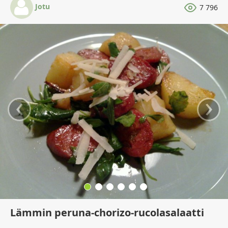
Jotu
7 796
‹
›
Lämmin peruna-chorizo-rucolasalaatti