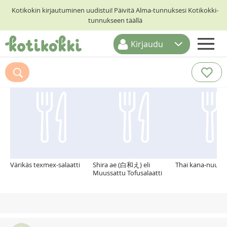
Kotikokin kirjautuminen uudistui! Päivitä Alma-tunnuksesi Kotikokki-
tunnukseen täällä
Kirjaudu
ETUSIVU
Suosittelemme myös
RESEPTIHAKU
RUOKATEEMAT
KESKUSTELUT
KOTIKOKIT
Värikäs texmex-salaatti
Shira ae (白和え) eli
Thai kana-nuudeli
Muussattu Tofusalaatti