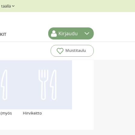
täällä
Kirjaudu
KIT
Muistitaulu
 (myös
Hirvikeitto