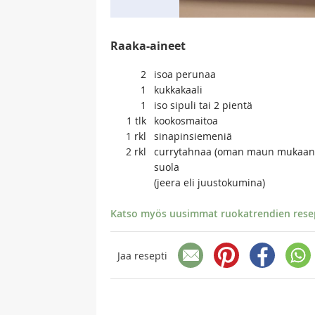
Raaka-aineet
2
isoa perunaa
1
kukkakaali
1
iso sipuli tai 2 pientä
1
tlk
kookosmaitoa
1
rkl
sinapinsiemeniä
2
rkl
currytahnaa (oman maun mukaan, it
suola
(jeera eli juustokumina)
Katso myös uusimmat ruokatrendien resept
Jaa resepti