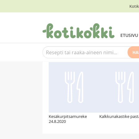
Kotik
ETUSIVU
HA
Suosittelemme myös
Kesäkurpitsamureke
Kalkkunakastike pasta
24.8.2020