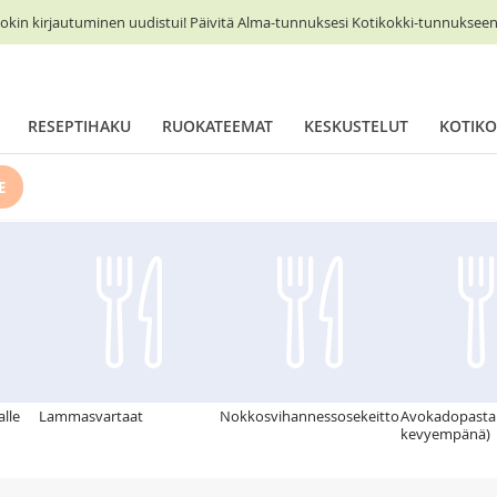
okin kirjautuminen uudistui! Päivitä Alma-tunnuksesi Kotikokki-tunnukseen 
RESEPTIHAKU
RUOKATEEMAT
KESKUSTELUT
KOTIKO
E
lle
Lammasvartaat
Nokkosvihannessosekeitto
Avokadopasta
kevyempänä)