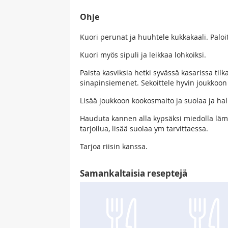
Ohje
Kuori perunat ja huuhtele kukkakaali. Palo
Kuori myös sipuli ja leikkaa lohkoiksi.
Paista kasviksia hetki syvässä kasarissa til
sinapinsiemenet. Sekoittele hyvin joukkoon 
Lisää joukkoon kookosmaito ja suolaa ja ha
Hauduta kannen alla kypsäksi miedolla lämm
tarjoilua, lisää suolaa ym tarvittaessa.
Tarjoa riisin kanssa.
Samankaltaisia reseptejä