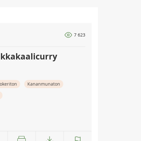
7 623
kkakaalicurry
okeriton
Kananmunaton