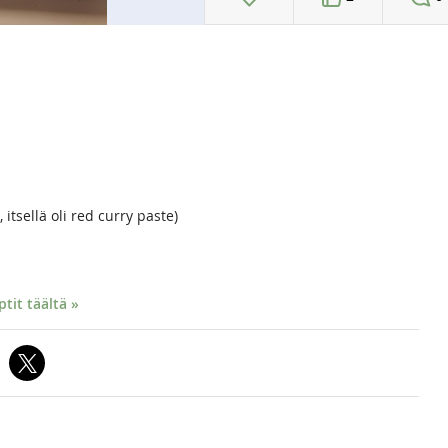
sellä oli red curry paste)
it täältä »