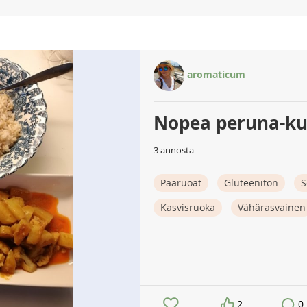
aromaticum
Nopea peruna-ku
3 annosta
Pääruoat
Gluteeniton
S
Kasvisruoka
Vähärasvainen
2
0