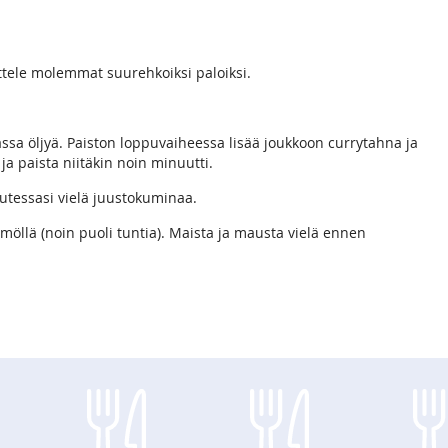
ittele molemmat suurehkoiksi paloiksi.
kassa öljyä. Paiston loppuvaiheessa lisää joukkoon currytahna ja
ja paista niitäkin noin minuutti.
lutessasi vielä juustokuminaa.
öllä (noin puoli tuntia). Maista ja mausta vielä ennen