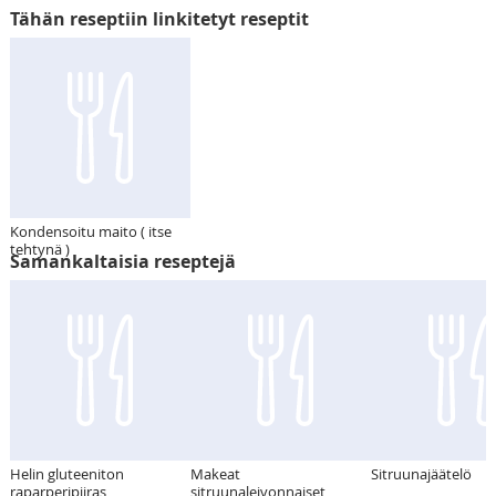
Tähän reseptiin linkitetyt reseptit
Kondensoitu maito ( itse
tehtynä )
Samankaltaisia reseptejä
Helin gluteeniton
Makeat
Sitruunajäätelö
raparperipiiras
sitruunaleivonnaiset