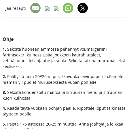
Jaa resepti
Ohje
1.
Sekoita huoneenlämmössä pehennyt voi/margariini
fariinisokeri kulhoss.Lisää joukkoon kaurahiutaleet,
vehnäjauhot, leivinjauhe ja suola. Sekoita taikina murumaiseksi
seokseksi.
2.
Päällystä noin 20*20 m piirakkavuoka leivinpaperilla.Painele
hieman yli puolet muruseoksesta vuoan pohjalle.
3.
Sekoita kondensoitu maitoa ja sitruunan mehu ja sitruunan
kuori kulhossa.
4.
Kaada täyte vuokaan pohjan päälle. Ripottele loput taikinasta
täytteen päälle.
5.
Paista 175 asteessa 20-25 minuuttia. Anna jäähtyä ja leikkaa