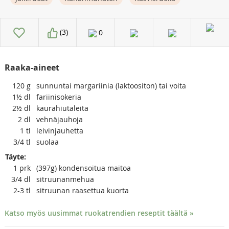
(3)
0
Raaka-aineet
120
g
sunnuntai margariinia (laktoositon) tai voita
1½
dl
fariinisokeria
2½
dl
kaurahiutaleita
2
dl
vehnäjauhoja
1
tl
leivinjauhetta
3/4
tl
suolaa
Täyte:
1
prk
(397g) kondensoitua maitoa
3/4
dl
sitruunanmehua
2-3
tl
sitruunan raasettua kuorta
Katso myös uusimmat ruokatrendien reseptit täältä »