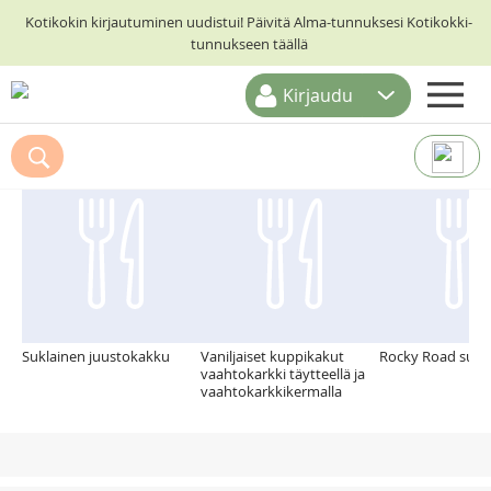
Kotikokin kirjautuminen uudistui! Päivitä Alma-tunnuksesi Kotikokki-
tunnukseen täällä
Kirjaudu
ETUSIVU
Suosittelemme myös
RESEPTIHAKU
RUOKATEEMAT
KESKUSTELUT
KOTIKOKIT
Suklainen juustokakku
Vaniljaiset kuppikakut
Rocky Road sukl
vaahtokarkki täytteellä ja
vaahtokarkkikermalla