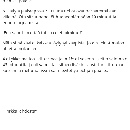
pieniksi paloiksi.
6.
Säilytä jääkaapissa. Sitruuna neliöt ovat parhaimmillaan
viileinä. Ota sitruunaneliöt huoneenlämpöön 10 minuuttia
ennen tarjoamista..
En osanut linkittää tai linkki ei toiminut!?
Näin siinä kävi ei kaikkea löytynyt kaapista. Jotein tein Aimaton
ohjetta mukaellen..
4 dl ykkösmaitoa 1dl kermaa ja n.1½ dl sokeria.. keitin vain noin
45 minuuttia ja oli valmista.. siihen lisäsin raastetun sitruunan
kuoren ja mehun.. hyvin sain levitettyä pohjan päälle..
"Pirkka lehdestä"