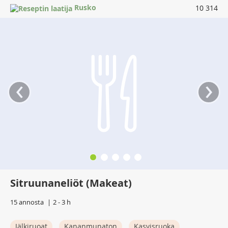
Rusko
10 314
‹
›
Sitruunaneliöt (Makeat)
15 annosta
2 - 3 h
Jälkiruoat
Kananmunaton
Kasvisruoka