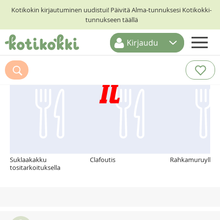
Kotikokin kirjautuminen uudistui! Päivitä Alma-tunnuksesi Kotikokki-
tunnukseen täällä
Kirjaudu
ETUSIVU
Suosittelemme myös
RESEPTIHAKU
RUOKATEEMAT
KESKUSTELUT
KOTIKOKIT
Suklaakakku
Clafoutis
Rahkamuruylläty
tositarkoituksella