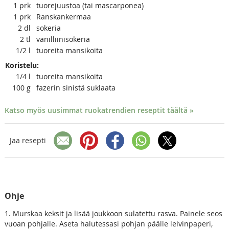
1
prk
tuorejuustoa (tai mascarponea)
1
prk
Ranskankermaa
2
dl
sokeria
2
tl
vanilliinisokeria
1/2
l
tuoreita mansikoita
Koristelu:
1/4
l
tuoreita mansikoita
100
g
fazerin sinistä suklaata
Katso myös uusimmat ruokatrendien reseptit täältä »
Jaa resepti
Ohje
1. Murskaa keksit ja lisää joukkoon sulatettu rasva. Painele seos
vuoan pohjalle. Aseta halutessasi pohjan päälle leivinpaperi,