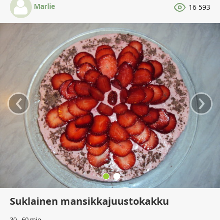
Marlie
16 593
‹
›
Suklainen mansikkajuustokakku
30 - 60 min