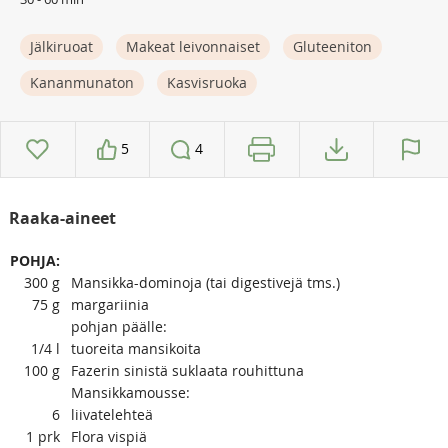
Jälkiruoat
Makeat leivonnaiset
Gluteeniton
Kananmunaton
Kasvisruoka
5
4
Raaka-aineet
POHJA:
300
g
Mansikka-dominoja (tai digestivejä tms.)
75
g
margariinia
pohjan päälle:
1/4
l
tuoreita mansikoita
100
g
Fazerin sinistä suklaata rouhittuna
Mansikkamousse:
6
liivatelehteä
1
prk
Flora vispiä